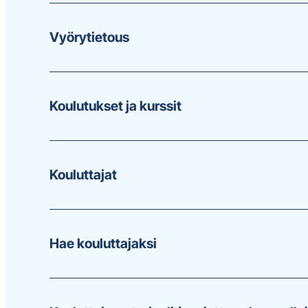
FINLAV-
Vyörytietous
sisällöt
Koulutukset ja kurssit
Kouluttajat
Hae kouluttajaksi