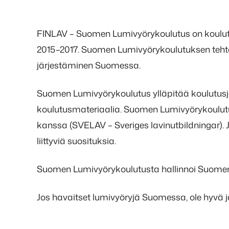
FINLAV – Suomen Lumivyörykoulutus on koulutu
FINLAV
2015–2017. Suomen Lumivyörykoulutuksen teh
–
järjestäminen Suomessa.
Suomen
Suomen Lumivyörykoulutus ylläpitää koulutusjä
Lumivyörykoulutus
koulutusmateriaalia. Suomen Lumivyörykoulutu
kanssa (SVELAV – Sveriges lavinutbildningar).
liittyviä suosituksia.
Suomen Lumivyörykoulutusta hallinnoi Suomen
Jos havaitset lumivyöryjä Suomessa, ole hyvä ja