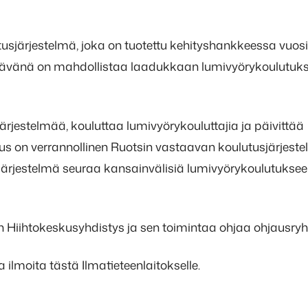
sjärjestelmä, joka on tuotettu kehityshankkeessa vuos
tävänä on mahdollistaa laadukkaan lumivyörykoulutuk
rjestelmää, kouluttaa lumivyörykouluttajia ja päivittää
s on verrannollinen Ruotsin vastaavan koulutusjärjest
 Järjestelmä seuraa kansainvälisiä lumivyörykoulutukse
 Hiihtokeskusyhdistys ja sen toimintaa ohjaa ohjausry
 ilmoita tästä Ilmatieteenlaitokselle.