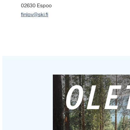
02630 Espoo
finlav@ski.fi