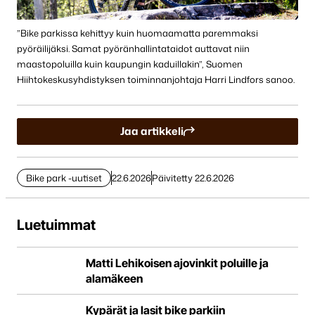
”Bike parkissa kehittyy kuin huomaamatta paremmaksi
pyöräilijäksi. Samat pyöränhallintataidot auttavat niin
maastopoluilla kuin kaupungin kaduillakin”, Suomen
Hiihtokeskusyhdistyksen toiminnanjohtaja Harri Lindfors sanoo.
Jaa artikkeli
Bike park -uutiset
22.6.2026
Päivitetty 22.6.2026
Luetuimmat
Matti Lehikoisen ajovinkit poluille ja
alamäkeen
Kypärät ja lasit bike parkiin