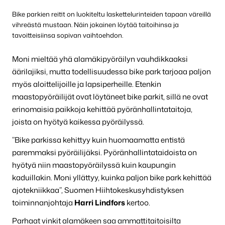
Bike parkien reitit on luokiteltu laskettelurinteiden tapaan väreillä
vihreästä mustaan. Näin jokainen löytää taitoihinsa ja
tavoitteisiinsa sopivan vaihtoehdon.
Moni mieltää yhä alamäkipyöräilyn vauhdikkaaksi
äärilajiksi, mutta todellisuudessa bike park tarjoaa paljon
myös aloittelijoille ja lapsiperheille. Etenkin
maastopyöräilijät ovat löytäneet bike parkit, sillä ne ovat
erinomaisia paikkoja kehittää pyöränhallintataitoja,
joista on hyötyä kaikessa pyöräilyssä.
”Bike parkissa kehittyy kuin huomaamatta entistä
paremmaksi pyöräilijäksi. Pyöränhallintataidoista on
hyötyä niin maastopyöräilyssä kuin kaupungin
kaduillakin. Moni yllättyy, kuinka paljon bike park kehittää
ajotekniikkaa”, Suomen Hiihtokeskusyhdistyksen
toiminnanjohtaja
Harri Lindfors
kertoo.
Parhaat vinkit alamäkeen saa ammattitaitoisilta