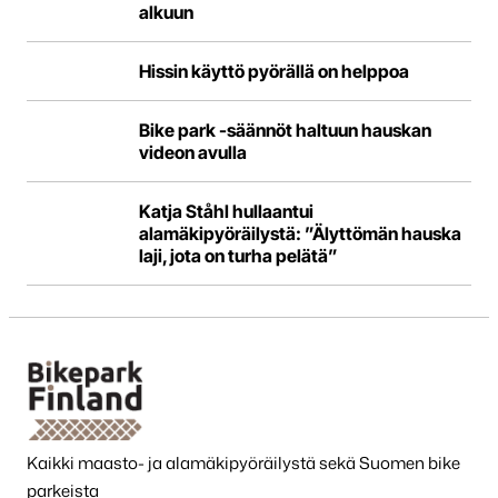
alkuun
Hissin käyttö pyörällä on helppoa
Bike park -säännöt haltuun hauskan
videon avulla
Katja Ståhl hullaantui
alamäkipyöräilystä: ”Älyttömän hauska
laji, jota on turha pelätä”
Kaikki maasto- ja alamäkipyöräilystä sekä Suomen bike
parkeista