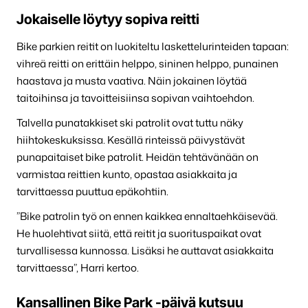
Jokaiselle löytyy sopiva reitti
Bike parkien reitit on luokiteltu laskettelurinteiden tapaan:
vihreä reitti on erittäin helppo, sininen helppo, punainen
haastava ja musta vaativa. Näin jokainen löytää
taitoihinsa ja tavoitteisiinsa sopivan vaihtoehdon.
Talvella punatakkiset ski patrolit ovat tuttu näky
hiihtokeskuksissa. Kesällä rinteissä päivystävät
punapaitaiset bike patrolit. Heidän tehtävänään on
varmistaa reittien kunto, opastaa asiakkaita ja
tarvittaessa puuttua epäkohtiin.
”Bike patrolin työ on ennen kaikkea ennaltaehkäisevää.
He huolehtivat siitä, että reitit ja suorituspaikat ovat
turvallisessa kunnossa. Lisäksi he auttavat asiakkaita
tarvittaessa”, Harri kertoo.
Kansallinen Bike Park -päivä kutsuu