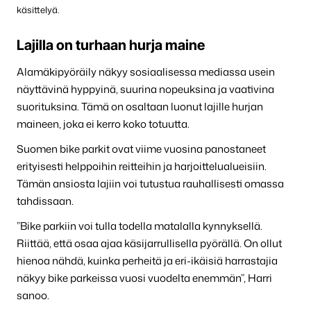
käsittelyä.
Lajilla on turhaan hurja maine
Alamäkipyöräily näkyy sosiaalisessa mediassa usein
näyttävinä hyppyinä, suurina nopeuksina ja vaativina
suorituksina. Tämä on osaltaan luonut lajille hurjan
maineen, joka ei kerro koko totuutta.
Suomen bike parkit ovat viime vuosina panostaneet
erityisesti helppoihin reitteihin ja harjoittelualueisiin.
Tämän ansiosta lajiin voi tutustua rauhallisesti omassa
tahdissaan.
”Bike parkiin voi tulla todella matalalla kynnyksellä.
Riittää, että osaa ajaa käsijarrullisella pyörällä. On ollut
hienoa nähdä, kuinka perheitä ja eri-ikäisiä harrastajia
näkyy bike parkeissa vuosi vuodelta enemmän”, Harri
sanoo.