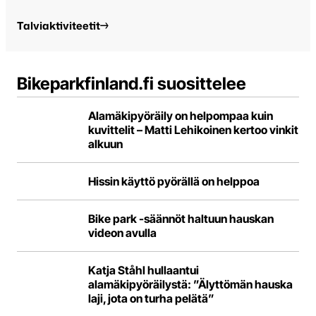
Bikepark-
Talviaktiviteetit
accordion:
Kesäaktiviteetit
Bikeparkfinland.fi suosittelee
Alamäkipyöräily on helpompaa kuin
kuvittelit – Matti Lehikoinen kertoo vinkit
alkuun
Hissin käyttö pyörällä on helppoa
Bike park -säännöt haltuun hauskan
videon avulla
Katja Ståhl hullaantui
alamäkipyöräilystä: ”Älyttömän hauska
laji, jota on turha pelätä”