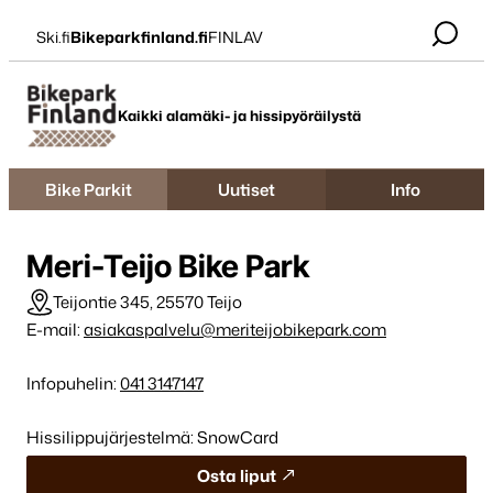
Siirry
Ski.fi
Bikeparkfinland.fi
FINLAV
suoraan
sisältöön
Bikepark Finland
Kaikki alamäki- ja hissipyöräilystä
Bike Parkit
Uutiset
Info
Meri-Teijo Bike Park
Teijontie 345, 25570 Teijo
E-mail:
asiakaspalvelu@meriteijobikepark.com
Infopuhelin:
041 3147147
Hissilippujärjestelmä: SnowCard
Osta liput