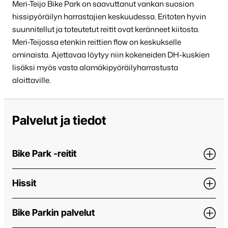
Meri-Teijo Bike Park on saavuttanut vankan suosion
hissipyöräilyn harrastajien keskuudessa. Eritoten hyvin
suunnitellut ja toteutetut reitit ovat keränneet kiitosta.
Meri-Teijossa etenkin reittien flow on keskukselle
ominaista. Ajettavaa löytyy niin kokeneiden DH-kuskien
lisäksi myös vasta alamäkipyöräilyharrastusta
aloittaville.
Palvelut ja tiedot
Bike Park -reitit
Hissit
Bike Parkin palvelut