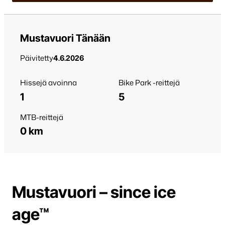
Mustavuori Tänään
Päivitetty
4.6.2026
Hissejä avoinna
Bike Park -reittejä
1
5
MTB-reittejä
0 km
Mustavuori – since ice
age™