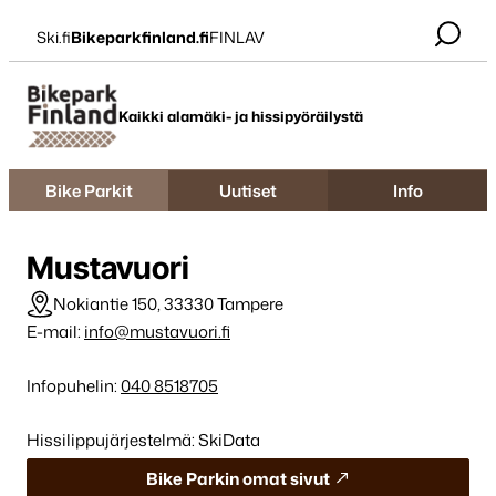
Siirry
Ski.fi
Bikeparkfinland.fi
FINLAV
suoraan
sisältöön
Bikepark Finland
Kaikki alamäki- ja hissipyöräilystä
Bike Parkit
Uutiset
Info
Mustavuori
Nokiantie 150, 33330 Tampere
E-mail:
info@mustavuori.fi
Infopuhelin:
040 8518705
Hissilippujärjestelmä: SkiData
Bike Parkin omat sivut