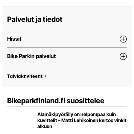
Palvelut ja tiedot
Hissit
Bike Parkin palvelut
Bikepark-
Talviaktiviteetit
accordion:
Kesäaktiviteetit
Bikeparkfinland.fi suosittelee
Alamäkipyöräily on helpompaa kuin
kuvittelit – Matti Lehikoinen kertoo vinkit
alkuun