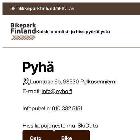
Siirry
Ski.fi
Bikeparkfinland.fi
FINLAV
suoraan
sisältöön
Bikepark Finland
Kaikki alamäki- ja hissipyöräilystä
Pyhä
Luontotie 6b, 98530 Pelkosenniemi
E-mail:
info@pyha.fi
Infopuhelin:
010 382 5151
Hissilippujärjestelmä: SkiData
Osta
Bike