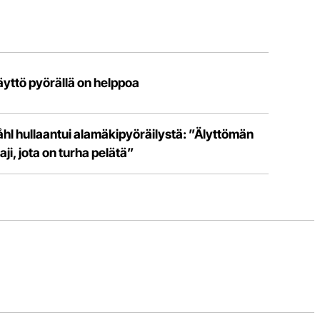
äyttö pyörällä on helppoa
åhl hullaantui alamäkipyöräilystä: ”Älyttömän
aji, jota on turha pelätä”