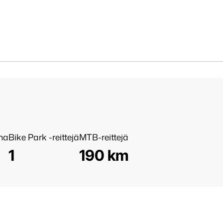
nna
Bike Park -reittejä
MTB-reittejä
1
190 km