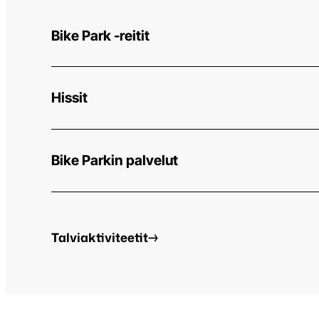
Bike Park -reitit
Hissit
Bike Parkin palvelut
Bikepark-
Talviaktiviteetit
accordion:
Kesäaktiviteetit