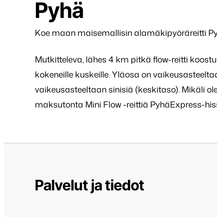
Pyhä
Koe maan maisemallisin alamäkipyöräreitti Py
Mutkitteleva, lähes 4 km pitkä flow-reitti koost
kokeneille kuskeille. Yläosa on vaikeusasteeltaan
vaikeusasteeltaan sinisiä (keskitaso). Mikäli o
maksutonta Mini Flow -reittiä PyhäExpress-his
Palvelut ja tiedot