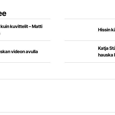
ee
in kuvittelit – Matti
Hissin k
n
Katja St
skan videon avulla
hauska l