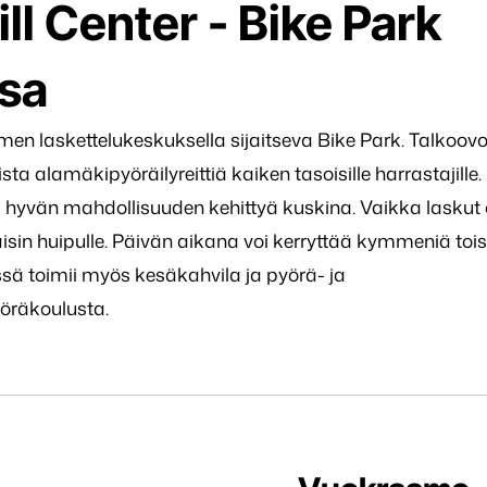
l Center - Bike Park
sa
men laskettelukeskuksella sijaitseva Bike Park. Talkoov
sta alamäkipyöräilyreittiä kaiken tasoisille harrastajille.
hyvän mahdollisuuden kehittyä kuskina. Vaikka laskut
kaisin huipulle. Päivän aikana voi kerryttää kymmeniä tois
ssä toimii myös kesäkahvila ja pyörä- ja
öräkoulusta.