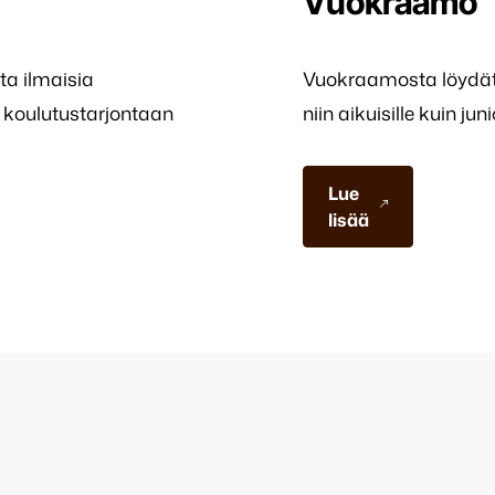
Vuokraamo
ta ilmaisia
Vuokraamosta löydät k
si koulutustarjontaan
niin aikuisille kuin juni
Lue
lisää