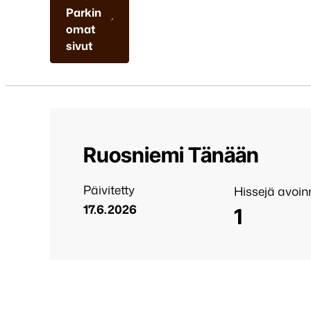
Parkin
omat
sivut
Ruosniemi Tänään
Päivitetty
Hissejä avoi
17.6.2026
1