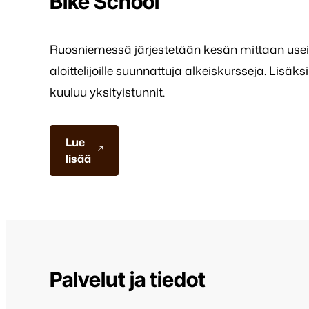
Bike School
Ruosniemessä järjestetään kesän mittaan usei
aloittelijoille suunnattuja alkeiskursseja. Lisäk
kuuluu yksityistunnit.
Lue
lisää
Palvelut ja tiedot