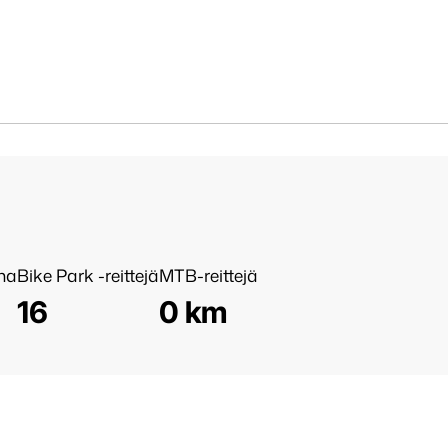
nna
Bike Park -reittejä
MTB-reittejä
16
0 km