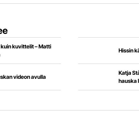
ee
in kuvittelit – Matti
Hissin k
n
Katja St
skan videon avulla
hauska l