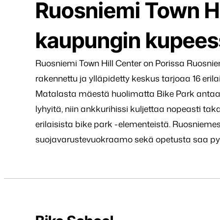
Ruosniemi Town Hil
kaupungin kupees
Ruosniemi Town Hill Center on Porissa Ruosnie
rakennettu ja ylläpidetty keskus tarjoaa 16 erilai
Matalasta mäestä huolimatta Bike Park antaa 
lyhyitä, niin ankkurihissi kuljettaa nopeasti ta
erilaisista bike park -elementeistä. Ruosnieme
suojavarustevuokraamo sekä opetusta saa py