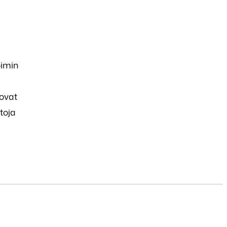
oimin
 ovat
toja