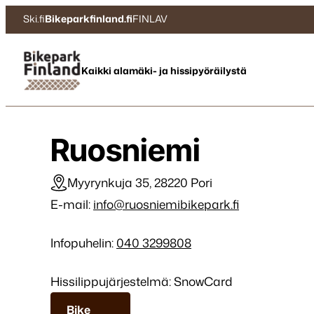
Siirry
Ski.fi
Bikeparkfinland.fi
FINLAV
suoraan
sisältöön
Bikepark Finland
Kaikki alamäki- ja hissipyöräilystä
Ruosniemi
Myyrynkuja 35, 28220 Pori
E-mail:
info@ruosniemibikepark.fi
Infopuhelin:
040 3299808
Hissilippujärjestelmä: SnowCard
Bike