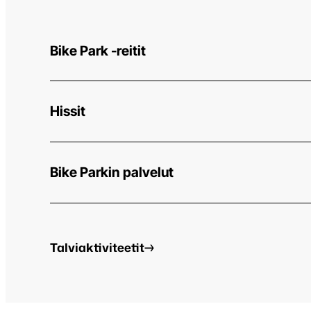
Bike Park -reitit
Hissit
Bike Parkin palvelut
Bikepark-
Talviaktiviteetit
accordion:
Kesäaktiviteetit