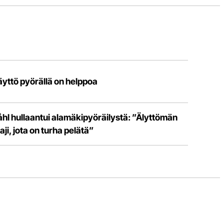
äyttö pyörällä on helppoa
åhl hullaantui alamäkipyöräilystä: ”Älyttömän
aji, jota on turha pelätä”