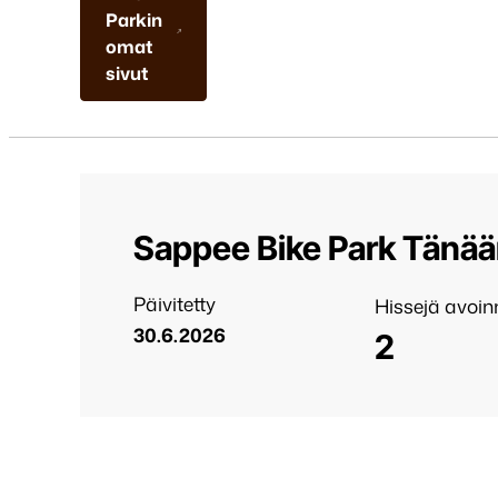
Parkin
omat
sivut
Sappee Bike Park Tänä
Päivitetty
Hissejä avoi
30.6.2026
2