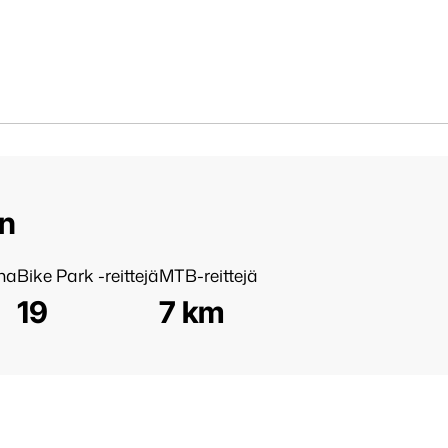
än
nna
Bike Park -reittejä
MTB-reittejä
19
7 km