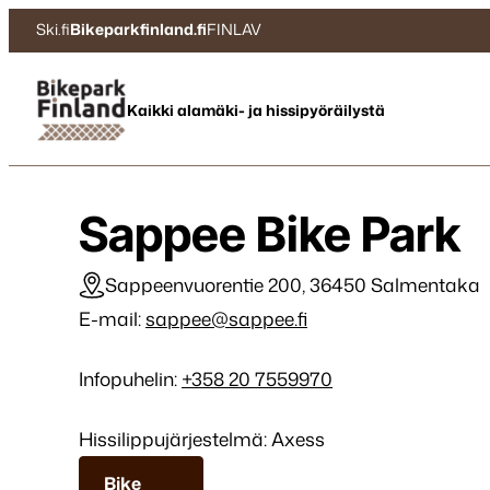
Siirry
Ski.fi
Bikeparkfinland.fi
FINLAV
suoraan
sisältöön
Bikepark Finland
Kaikki alamäki- ja hissipyöräilystä
Sappee Bike Park
Sappeenvuorentie 200, 36450 Salmentaka
E-mail:
sappee@sappee.fi
Infopuhelin:
+358 20 7559970
Hissilippujärjestelmä: Axess
Bike