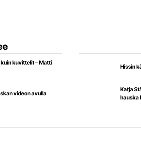
ee
in kuvittelit – Matti
Hissin k
n
Katja St
skan videon avulla
hauska l