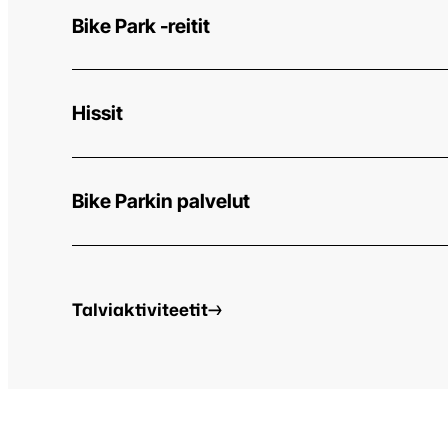
Bike Park -reitit
Hissit
Bike Parkin palvelut
Bikepark-
Talviaktiviteetit
accordion:
Kesäaktiviteetit