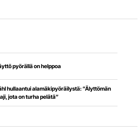
äyttö pyörällä on helppoa
åhl hullaantui alamäkipyöräilystä: ”Älyttömän
aji, jota on turha pelätä”