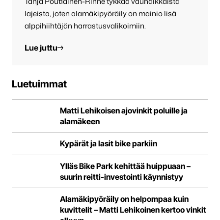
Tanja Poutiainen-Rinne tykkää vauhdikkaista
lajeista, joten alamäkipyöräily on mainio lisä
alppihiihtäjän harrastusvalikoimiin.
Lue juttu
Luetuimmat
Matti Lehikoisen ajovinkit poluille ja
alamäkeen
Kypärät ja lasit bike parkiin
Ylläs Bike Park kehittää huippuaan –
suurin reitti-investointi käynnistyy
Alamäkipyöräily on helpompaa kuin
kuvittelit – Matti Lehikoinen kertoo vinkit