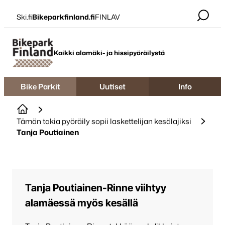
Siirry
Ski.fi
Bikeparkfinland.fi
FINLAV
suoraan
sisältöön
Bikepark Finland
Kaikki alamäki- ja hissipyöräilystä
Bike Parkit
Uutiset
Info
Tämän takia pyöräily sopii laskettelijan kesälajiksi
Tanja Poutiainen
Tanja Poutiainen-Rinne viihtyy
alamäessä myös kesällä