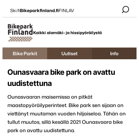
Siirry
Ski.fi
Bikeparkfinland.fi
FINLAV
suoraan
sisältöön
Bikepark Finland
Kaikki alamäki- ja hissipyöräilystä
Bike Parkit
Uutiset
Info
Ounasvaara bike park on avattu
uudistettuna
Ounasvaaran maisemissa on pitkät
maastopyöräilyperinteet. Bike park sen sijaan on
viettänyt muutaman vuoden hiljaiseloa. Tähän on
tullut muutos, sillä kesällä 2021 Ounasvaara bike
park on avattu uudistettuna.