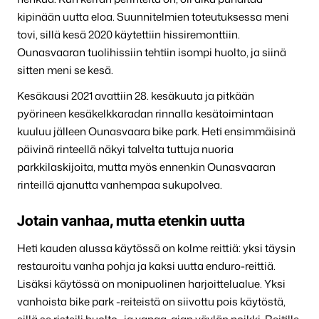
kipinään uutta eloa. Suunnitelmien toteutuksessa meni
tovi, sillä kesä 2020 käytettiin hissiremonttiin.
Ounasvaaran tuolihissiin tehtiin isompi huolto, ja siinä
sitten meni se kesä.
Kesäkausi 2021 avattiin 28. kesäkuuta ja pitkään
pyörineen kesäkelkkaradan rinnalla kesätoimintaan
kuuluu jälleen Ounasvaara bike park. Heti ensimmäisinä
päivinä rinteellä näkyi talvelta tuttuja nuoria
parkkilaskijoita, mutta myös ennenkin Ounasvaaran
rinteillä ajanutta vanhempaa sukupolvea.
Jotain vanhaa, mutta etenkin uutta
Heti kauden alussa käytössä on kolme reittiä: yksi täysin
restauroitu vanha pohja ja kaksi uutta enduro-reittiä.
Lisäksi käytössä on monipuolinen harjoittelualue. Yksi
vanhoista bike park -reiteistä on siivottu pois käytöstä,