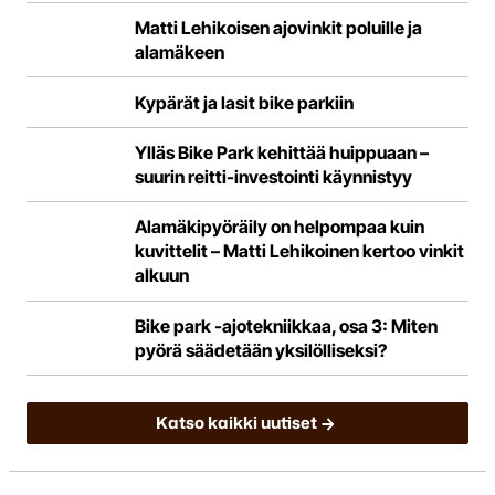
Matti Lehikoisen ajovinkit poluille ja
alamäkeen
Kypärät ja lasit bike parkiin
Ylläs Bike Park kehittää huippuaan –
suurin reitti-investointi käynnistyy
Alamäkipyöräily on helpompaa kuin
kuvittelit – Matti Lehikoinen kertoo vinkit
alkuun
Bike park -ajotekniikkaa, osa 3: Miten
pyörä säädetään yksilölliseksi?
Katso kaikki uutiset