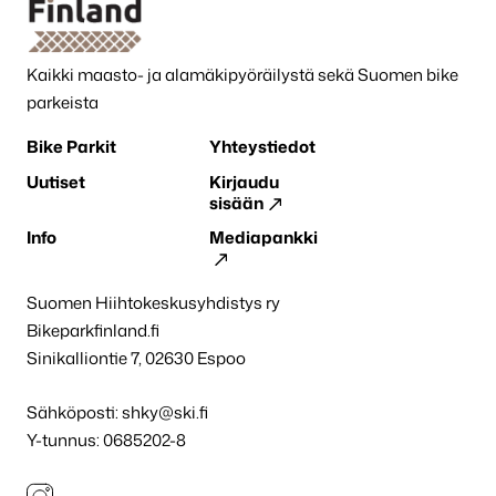
Kaikki maasto- ja alamäkipyöräilystä sekä Suomen bike
parkeista
Bike Parkit
Yhteystiedot
Uutiset
Kirjaudu
sisään
Info
Mediapankki
Suomen Hiihtokeskusyhdistys ry
Bikeparkfinland.fi
Sinikalliontie 7, 02630 Espoo
Sähköposti:
shky@ski.fi
Y-tunnus: 0685202-8
Instagram