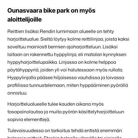
Ounasvaara bike park on myös
aloittelijoille
Reittien lisäksi Rendin lumimaan alueelle on tehty
harjoittelualue. Sieltä löytyy kolme reittilinjaa, joista kaksi
soveltuu mainiosti bermien ajoharjoitteluun. Lisäksi
laitaan on rakennettu hyppylinja, eli matalan kynnyksen
hyppyharjoittelupaikka. Linjassa on kolme helppoa
pöytähyppyriä, joiden yli voi halutessaan myös rullata.
Hyppylinjalla pääsee hiljaisessa vauhdissa ja loivassa
profiilissa tunnustelemaan, miten hyppääminen pyörällä
onnistuu.
Harjoittelualueelle tulee kauden aikana myös
tasapainolautaa ja muita pyörän käsittelyharjoitteluun
sopivia elementtejä.
Tulevaisuudessa on tarkoitus tehdä entistä enemmän