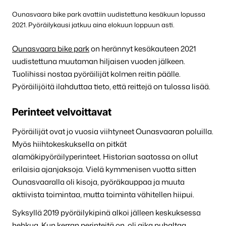
Ounasvaara bike park avattiin uudistettuna kesäkuun lopussa
2021. Pyöräilykausi jatkuu aina elokuun loppuun asti.
Ounasvaara bike park
on herännyt kesäkauteen 2021
uudistettuna muutaman hiljaisen vuoden jälkeen.
Tuolihissi nostaa pyöräilijät kolmen reitin päälle.
Pyöräilijöitä ilahduttaa tieto, että reittejä on tulossa lisää.
Perinteet velvoittavat
Pyöräilijät ovat jo vuosia viihtyneet Ounasvaaran poluilla.
Myös hiihtokeskuksella on pitkät
alamäkipyöräilyperinteet. Historian saatossa on ollut
erilaisia ajanjaksoja. Vielä kymmenisen vuotta sitten
Ounasvaaralla oli kisoja, pyöräkauppaa ja muuta
aktiivista toimintaa, mutta toiminta vähitellen hiipui.
Syksyllä 2019 pyöräilykipinä alkoi jälleen keskuksessa
hehkua. Kun kerran perinteitä on, oli aika puhaltaa