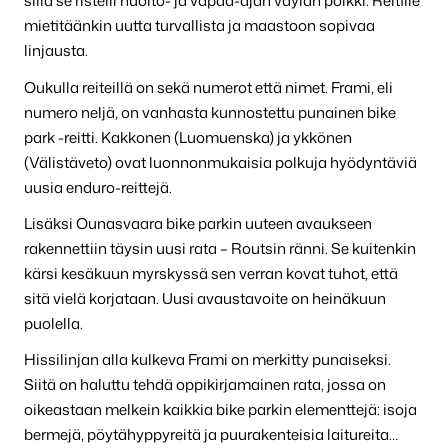
sillä se risteili huolto- ja vapaa-ajan väylän poikki. Reitille
mietitäänkin uutta turvallista ja maastoon sopivaa
linjausta.
Oukulla reiteillä on sekä numerot että nimet. Frami, eli
numero neljä, on vanhasta kunnostettu punainen bike
park -reitti. Kakkonen (Luomuenska) ja ykkönen
(Välistäveto) ovat luonnonmukaisia polkuja hyödyntäviä
uusia enduro-reittejä.
Lisäksi Ounasvaara bike parkin uuteen avaukseen
rakennettiin täysin uusi rata – Routsin ränni. Se kuitenkin
kärsi kesäkuun myrskyssä sen verran kovat tuhot, että
sitä vielä korjataan. Uusi avaustavoite on heinäkuun
puolella.
Hissilinjan alla kulkeva Frami on merkitty punaiseksi.
Siitä on haluttu tehdä oppikirjamainen rata, jossa on
oikeastaan melkein kaikkia bike parkin elementtejä: isoja
bermejä, pöytähyppyreitä ja puurakenteisia laitureita…