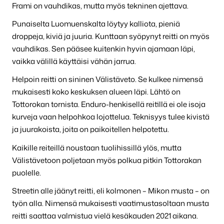
Frami on vauhdikas, mutta myös tekninen ajettava.
Punaiselta Luomuenskalta löytyy kalliota, pieniä
droppeja, kiviä ja juuria. Kunttaan syöpynyt reitti on myös
vauhdikas. Sen pääsee kuitenkin hyvin ajamaan läpi,
vaikka välillä käyttäisi vähän jarrua.
Helpoin reitti on sininen Välistäveto. Se kulkee nimensä
mukaisesti koko keskuksen alueen läpi. Lähtö on
Tottorokan tornista. Enduro-henkisellä reitillä ei ole isoja
kurveja vaan helpohkoa lojottelua. Teknisyys tulee kivistä
ja juurakoista, joita on paikoitellen helpotettu.
Kaikille reiteillä noustaan tuolihissillä ylös, mutta
Välistävetoon poljetaan myös polkua pitkin Tottorakan
puolelle.
Streetin alle jäänyt reitti, eli kolmonen – Mikon musta – on
työn alla. Nimensä mukaisesti vaatimustasoltaan musta
reitti saattaa valmistua vielä kesäkauden 2021 aikana.