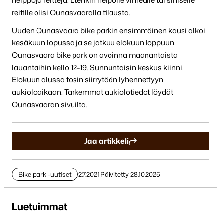
helppoja reittejä. Etenkin helpolle vihreälle tai siniselle
reitille olisi Ounasvaaralla tilausta.
Uuden Ounasvaara bike parkin ensimmäinen kausi alkoi
kesäkuun lopussa ja se jatkuu elokuun loppuun.
Ounasvaara bike park on avoinna maanantaista
lauantaihin kello 12–19. Sunnuntaisin keskus kiinni.
Elokuun alussa tosin siirrytään lyhennettyyn
aukioloaikaan. Tarkemmat aukiolotiedot löydät
Ounasvaaran sivuilta
.
Jaa artikkeli
Bike park -uutiset
2.7.2021
Päivitetty 28.10.2025
Luetuimmat