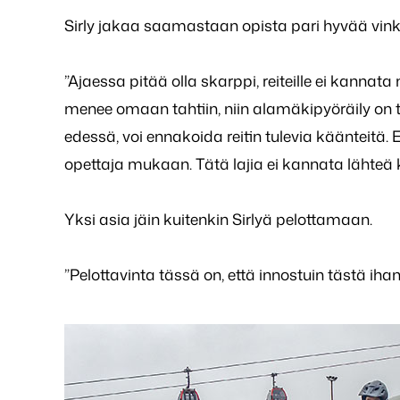
Sirly jakaa saamastaan opista pari hyvää vink
”Ajaessa pitää olla skarppi, reiteille ei kanna
menee omaan tahtiin, niin alamäkipyöräily on tu
edessä, voi ennakoida reitin tulevia käänteitä. 
opettaja mukaan. Tätä lajia ei kannata lähteä
Yksi asia jäin kuitenkin Sirlyä pelottamaan.
”Pelottavinta tässä on, että innostuin tästä ih