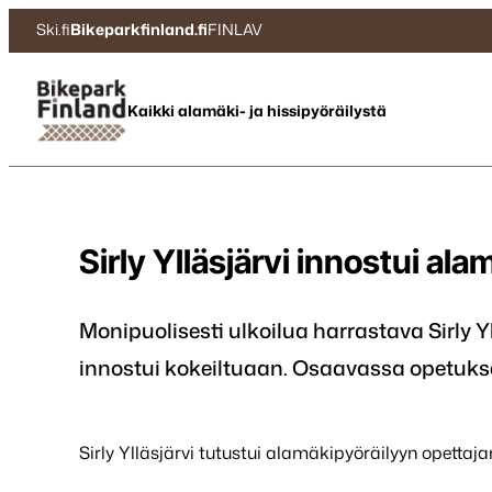
Siirry
Ski.fi
Bikeparkfinland.fi
FINLAV
suoraan
sisältöön
Bikepark Finland
Kaikki alamäki- ja hissipyöräilystä
Sirly Ylläsjärvi innostui al
Monipuolisesti ulkoilua harrastava Sirly Y
innostui kokeiltuaan. Osaavassa opetuk
Sirly Ylläsjärvi tutustui alamäkipyöräilyyn opettajan