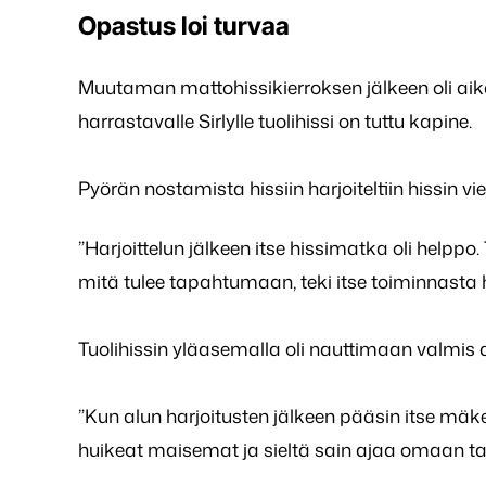
Opastus loi turvaa
Muutaman mattohissikierroksen jälkeen oli aika 
harrastavalle Sirlylle tuolihissi on tuttu kapine.
Pyörän nostamista hissiin harjoiteltiin hissin vie
”Harjoittelun jälkeen itse hissimatka oli helppo
mitä tulee tapahtumaan, teki itse toiminnasta 
Tuolihissin yläasemalla oli nauttimaan valmis 
”Kun alun harjoitusten jälkeen pääsin itse mäkeen, 
huikeat maisemat ja sieltä sain ajaa omaan taht