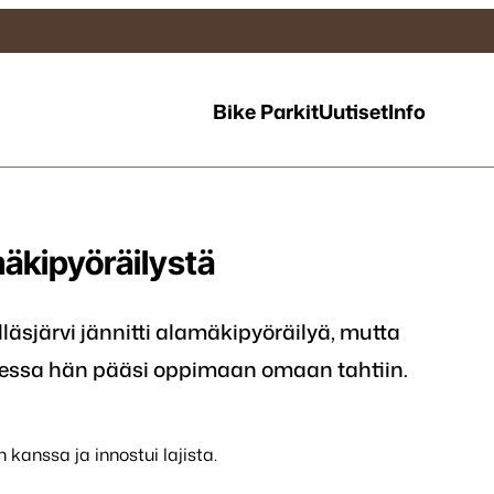
Bike Parkit
Uutiset
Info
amäkipyöräilystä
lläsjärvi jännitti alamäkipyöräilyä, mutta
sessa hän pääsi oppimaan omaan tahtiin.
 kanssa ja innostui lajista.