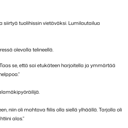
siirtyä tuolihissin vietäväksi. Lumilautailua
ressä olevalla telineellä.
. Taas se, että sai etukäteen harjoitella ja ymmärtää
helppoa.”
alamäkipyöräilijä.
niin oli mahtava fiilis olla siellä ylhäällä. Tarjolla oli
iini alas.”