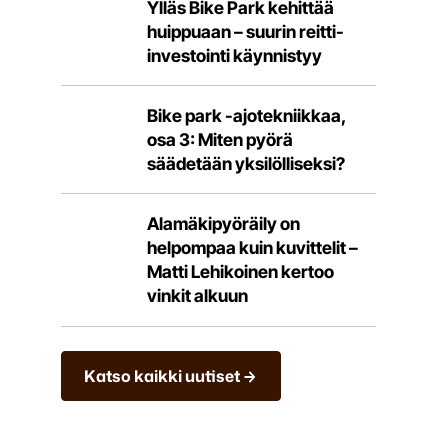
Ylläs Bike Park kehittää
huippuaan – suurin reitti-
investointi käynnistyy
Bike park -ajotekniikkaa,
osa 3: Miten pyörä
säädetään yksilölliseksi?
Alamäkipyöräily on
helpompaa kuin kuvittelit –
Matti Lehikoinen kertoo
vinkit alkuun
Katso kaikki uutiset