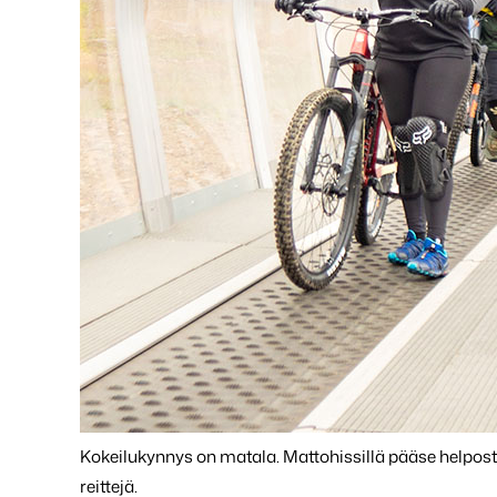
Kokeilukynnys on matala. Mattohissillä pääse helposti y
reittejä.