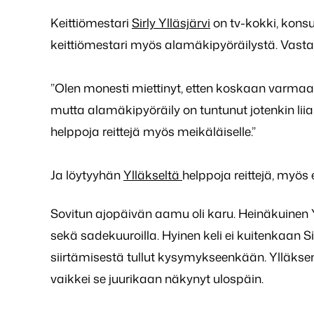
Keittiömestari
Sirly Ylläsjärvi
on tv-kokki, konsul
keittiömestari myös alamäkipyöräilystä. Vasta
”Olen monesti miettinyt, etten koskaan varmaan 
mutta alamäkipyöräily on tuntunut jotenkin liian
helppoja reittejä myös meikäläiselle.”
Ja löytyyhän
Ylläkseltä
helppoja reittejä, myös e
Sovitun ajopäivän aamu oli karu. Heinäkuinen Yll
sekä sadekuuroilla. Hyinen keli ei kuitenkaan 
siirtämisestä tullut kysymykseenkään. Ylläksen 
vaikkei se juurikaan näkynyt ulospäin.