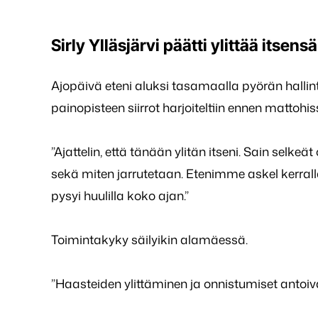
Sirly Ylläsjärvi päätti ylittää itsensä
Ajopäivä eteni aluksi tasamaalla pyörän hallint
painopisteen siirrot harjoiteltiin ennen mattohiss
”Ajattelin, että tänään ylitän itseni. Sain selke
sekä miten jarrutetaan. Etenimme askel kerralla
pysyi huulilla koko ajan.”
Toimintakyky säilyikin alamäessä.
”Haasteiden ylittäminen ja onnistumiset antoivat 