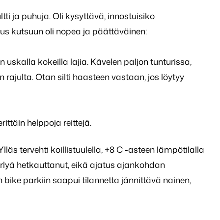
tti ja puhuja. Oli kysyttävä, innostuisiko
us kutsuun oli nopea ja päättäväinen:
uskalla kokeilla lajia. Kävelen paljon tunturissa,
 rajulta. Otan silti haasteen vastaan, jos löytyy
rittäin helppoja reittejä.
äs tervehti koillistuulella, +8 C -asteen lämpötilalla
Sirlyä hetkauttanut, eikä ajatus ajankohdan
bike parkiin saapui tilannetta jännittävä nainen,