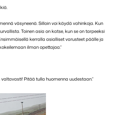
kiä.
ta mennä väsyneenä. Silloin voi käydä vahinkoja. Kun
rvallista. Toinen asia on katse, kun se on tarpeeksi
Ensimmäisellä kerralla asialliset varusteet päälle ja
 kokeilemaan ilman opettajaa.”
an valtavasti! Pitää tulla huomenna uudestaan.”