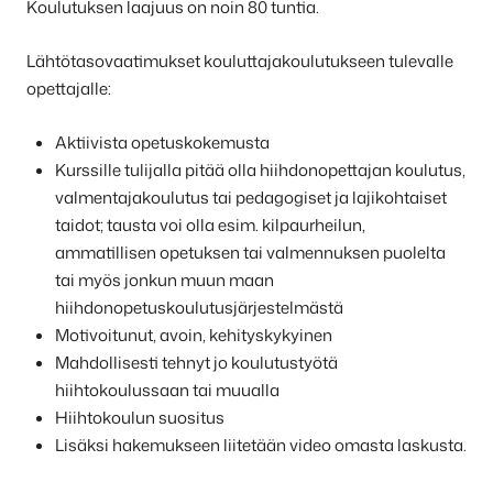
Koulutuksen laajuus on noin 80 tuntia.
Lähtötasovaatimukset kouluttajakoulutukseen tulevalle
opettajalle:
Aktiivista opetuskokemusta
Kurssille tulijalla pitää olla hiihdonopettajan koulutus,
valmentajakoulutus tai pedagogiset ja lajikohtaiset
taidot; tausta voi olla esim. kilpaurheilun,
ammatillisen opetuksen tai valmennuksen puolelta
tai myös jonkun muun maan
hiihdonopetuskoulutusjärjestelmästä
Motivoitunut, avoin, kehityskykyinen
Mahdollisesti tehnyt jo koulutustyötä
hiihtokoulussaan tai muualla
Hiihtokoulun suositus
Lisäksi hakemukseen liitetään video omasta laskusta.