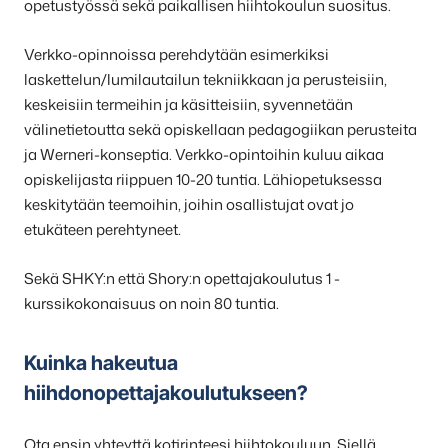
opetustyössä sekä paikallisen hiihtokoulun suositus.
Verkko-opinnoissa perehdytään esimerkiksi
laskettelun/lumilautailun tekniikkaan ja perusteisiin,
keskeisiin termeihin ja käsitteisiin, syvennetään
välinetietoutta sekä opiskellaan pedagogiikan perusteita
ja Werneri-konseptia. Verkko-opintoihin kuluu aikaa
opiskelijasta riippuen 10-20 tuntia. Lähiopetuksessa
keskitytään teemoihin, joihin osallistujat ovat jo
etukäteen perehtyneet.
Sekä SHKY:n että Shory:n opettajakoulutus 1 -
kurssikokonaisuus on noin 80 tuntia.
Kuinka hakeutua
hiihdonopettajakoulutukseen?
Ota ensin yhteyttä kotirinteesi hiihtokouluun. Siellä