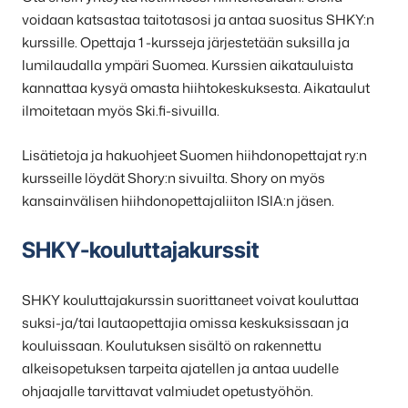
voidaan katsastaa taitotasosi ja antaa suositus SHKY:n
kurssille. Opettaja 1 -kursseja järjestetään suksilla ja
lumilaudalla ympäri Suomea. Kurssien aikatauluista
kannattaa kysyä omasta hiihtokeskuksesta. Aikataulut
ilmoitetaan myös Ski.fi-sivuilla.
Lisätietoja ja hakuohjeet Suomen hiihdonopettajat ry:n
kursseille löydät Shory:n sivuilta. Shory on myös
kansainvälisen hiihdonopettajaliiton ISIA:n jäsen.
SHKY-kouluttajakurssit
SHKY kouluttajakurssin suorittaneet voivat kouluttaa
suksi-ja/tai lautaopettajia omissa keskuksissaan ja
kouluissaan. Koulutuksen sisältö on rakennettu
alkeisopetuksen tarpeita ajatellen ja antaa uudelle
ohjaajalle tarvittavat valmiudet opetustyöhön.