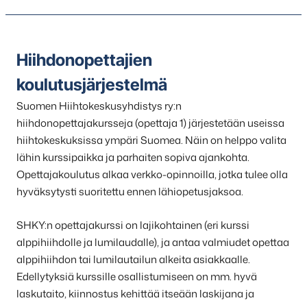
Hiihdonopettajien
koulutusjärjestelmä
Suomen Hiihtokeskusyhdistys ry:n
hiihdonopettajakursseja (opettaja 1) järjestetään useissa
hiihtokeskuksissa ympäri Suomea. Näin on helppo valita
lähin kurssipaikka ja parhaiten sopiva ajankohta.
Opettajakoulutus alkaa verkko-opinnoilla, jotka tulee olla
hyväksytysti suoritettu ennen lähiopetusjaksoa.
SHKY:n opettajakurssi on lajikohtainen (eri kurssi
alppihiihdolle ja lumilaudalle), ja antaa valmiudet opettaa
alppihiihdon tai lumilautailun alkeita asiakkaalle.
Edellytyksiä kurssille osallistumiseen on mm. hyvä
laskutaito, kiinnostus kehittää itseään laskijana ja