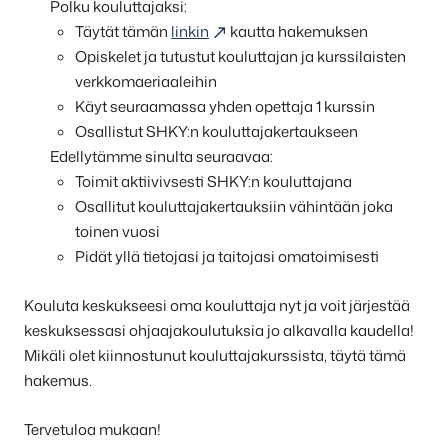
Polku kouluttajaksi:
Täytät tämän
linkin
kautta hakemuksen
Opiskelet ja tutustut kouluttajan ja kurssilaisten
verkkomaeriaaleihin
Käyt seuraamassa yhden opettaja 1 kurssin
Osallistut SHKY:n kouluttajakertaukseen
Edellytämme sinulta seuraavaa:
Toimit aktiivivsesti SHKY:n kouluttajana
Osallitut kouluttajakertauksiin vähintään joka
toinen vuosi
Pidät yllä tietojasi ja taitojasi omatoimisesti
Kouluta keskukseesi oma kouluttaja nyt ja voit järjestää
keskuksessasi ohjaajakoulutuksia jo alkavalla kaudella!
Mikäli olet kiinnostunut kouluttajakurssista, täytä tämä
hakemus.
Tervetuloa mukaan!