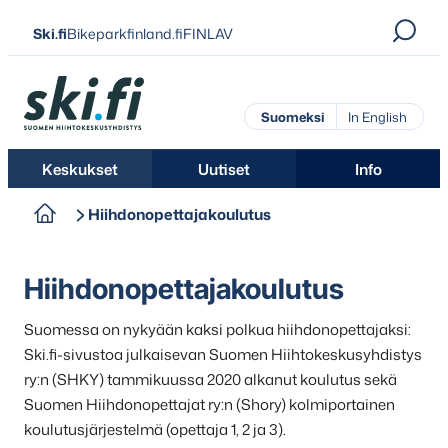
Siirry
Ski.fi
Bikeparkfinland.fi
FINLAV
suoraan
sisältöön
Ski.fi
Suomeksi
In English
Keskukset
Uutiset
Info
Hiihdonopettajakoulutus
Hiihdonopettajakoulutus
Suomessa on nykyään kaksi polkua hiihdonopettajaksi:
Ski.fi-sivustoa julkaisevan Suomen Hiihtokeskusyhdistys
ry:n (SHKY) tammikuussa 2020 alkanut koulutus sekä
Suomen Hiihdonopettajat ry:n (Shory) kolmiportainen
koulutusjärjestelmä (opettaja 1, 2 ja 3).