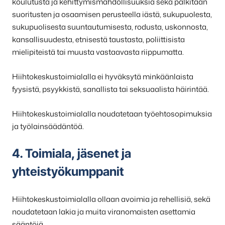
koulutusta ja kehittymismahdollisuuksia sekä palkitaan
suoritusten ja osaamisen perusteella iästä, sukupuolesta,
sukupuolisesta suuntautumisesta, rodusta, uskonnosta,
kansallisuudesta, etnisestä taustasta, poliittisista
mielipiteistä tai muusta vastaavasta riippumatta.
Hiihtokeskustoimialalla ei hyväksytä minkäänlaista
fyysistä, psyykkistä, sanallista tai seksuaalista häirintää.
Hiihtokeskustoimialalla noudatetaan työehtosopimuksia
ja työlainsäädäntöä.
4. Toimiala, jäsenet ja
yhteistyökumppanit
Hiihtokeskustoimialalla ollaan avoimia ja rehellisiä, sekä
noudatetaan lakia ja muita viranomaisten asettamia
sääntöjä.