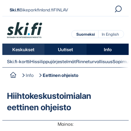
Siirry
Ski.fi
Bikeparkfinland.fi
FINLAV
suoraan
sisältöön
Ski.fi
Suomeksi
In English
Keskukset
Uutiset
Info
Ski.fi-kortti
Hissilippujärjestelmät
Rinneturvallisuus
Sopimus
Info
Eettinen ohjeisto
Hiihtokeskustoimialan
eettinen ohjeisto
Mainos: