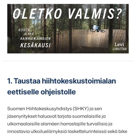
Ohjeisto
1. Taustaa hiihtokeskustoimialan
eettiselle ohjeistolle
Suomen Hiihtokeskusyhdistys (SHKY) ja sen
jäsenyritykset haluavat tarjota suomalaisille ja
ulkomaalaisille alamäen harrastajille turvallisia ja
innostavia ulkoiluelämyksiä laskettelurinteissä sekä bike