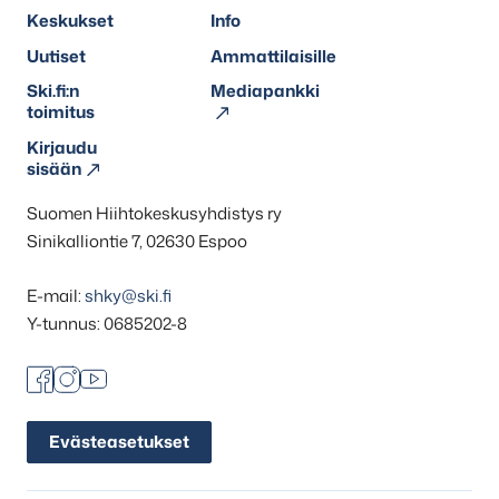
Keskukset
Info
Uutiset
Ammattilaisille
Ski.fi:n
Mediapankki
toimitus
Kirjaudu
sisään
Suomen Hiihtokeskusyhdistys ry
Sinikalliontie 7, 02630 Espoo
E-mail:
shky@ski.fi
Y-tunnus: 0685202-8
Facebook
Instagram
Youtube
Evästeasetukset