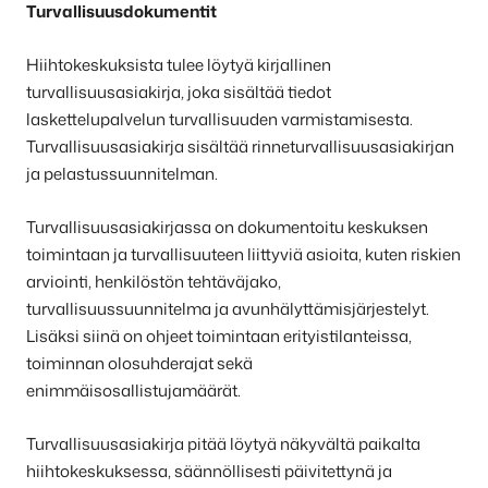
Turvallisuusdokumentit
Hiihtokeskuksen
henkilökunta
Hiihtokeskuksista tulee löytyä kirjallinen
ja
turvallisuusasiakirja, joka sisältää tiedot
laskettelupalvelun turvallisuuden varmistamisesta.
dokumentit
Turvallisuusasiakirja sisältää rinneturvallisuusasiakirjan
ja pelastussuunnitelman.
Turvallisuusasiakirjassa on dokumentoitu keskuksen
toimintaan ja turvallisuuteen liittyviä asioita, kuten riskien
arviointi, henkilöstön tehtäväjako,
turvallisuussuunnitelma ja avunhälyttämisjärjestelyt.
Lisäksi siinä on ohjeet toimintaan erityistilanteissa,
toiminnan olosuhderajat sekä
enimmäisosallistujamäärät.
Turvallisuusasiakirja pitää löytyä näkyvältä paikalta
hiihtokeskuksessa, säännöllisesti päivitettynä ja