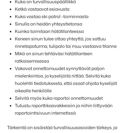
Kuka on turvallisuuspäällikkö
Ketkä vastaavat esiavusta
Kuka vastaa ski patrol -toiminnasta
Sinulla on heidän yhteystietonsa
Kuinka toimitaan hätätilanteessa
Keneen sinun tulee ottaa yhteyttä, jos sattuu
rinnetapaturma, tulipalo tai muu vastaava tilanne
Mikä on sinun tehtäväsi hätätilanteen
ratkaisemisessa
Vakavat onnettomuudet synnyttävät paljon
mielenkiintoa, ja kyselijöitä riittää. Selvitä kuka
huolehtii tiedotuksesta, että osaat ohjata kyselijät
oikealle henkilölle
Selvitä myös kuka raportoi onnettomuudet
Tutustu raporttikaavakkeisiin ja niihin liittyvään
raportointisivuun internetissä
Tärkeintä on sisäistää turvallisuusasioiden tärkeys, ja