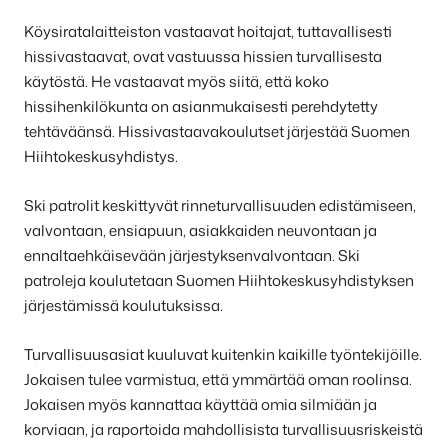
Köysiratalaitteiston vastaavat hoitajat, tuttavallisesti
hissivastaavat, ovat vastuussa hissien turvallisesta
käytöstä. He vastaavat myös siitä, että koko
hissihenkilökunta on asianmukaisesti perehdytetty
tehtäväänsä. Hissivastaavakoulutset järjestää Suomen
Hiihtokeskusyhdistys.
Ski patrolit keskittyvät rinneturvallisuuden edistämiseen,
valvontaan, ensiapuun, asiakkaiden neuvontaan ja
ennaltaehkäisevään järjestyksenvalvontaan. Ski
patroleja koulutetaan Suomen Hiihtokeskusyhdistyksen
järjestämissä koulutuksissa.
Turvallisuusasiat kuuluvat kuitenkin kaikille työntekijöille.
Jokaisen tulee varmistua, että ymmärtää oman roolinsa.
Jokaisen myös kannattaa käyttää omia silmiään ja
korviaan, ja raportoida mahdollisista turvallisuusriskeistä