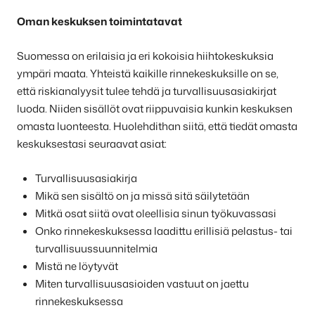
Oman keskuksen toimintatavat
Suomessa on erilaisia ja eri kokoisia hiihtokeskuksia
ympäri maata. Yhteistä kaikille rinnekeskuksille on se,
että riskianalyysit tulee tehdä ja turvallisuusasiakirjat
luoda. Niiden sisällöt ovat riippuvaisia kunkin keskuksen
omasta luonteesta. Huolehdithan siitä, että tiedät omasta
keskuksestasi seuraavat asiat:
Turvallisuusasiakirja
Mikä sen sisältö on ja missä sitä säilytetään
Mitkä osat siitä ovat oleellisia sinun työkuvassasi
Onko rinnekeskuksessa laadittu erillisiä pelastus- tai
turvallisuussuunnitelmia
Mistä ne löytyvät
Miten turvallisuusasioiden vastuut on jaettu
rinnekeskuksessa