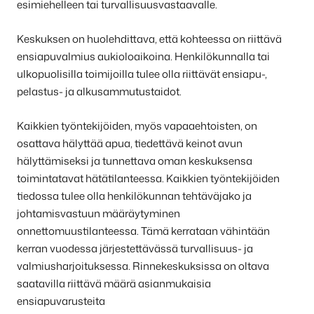
esimiehelleen tai turvallisuusvastaavalle.
Keskuksen on huolehdittava, että kohteessa on riittävä
ensiapuvalmius aukioloaikoina. Henkilökunnalla tai
ulkopuolisilla toimijoilla tulee olla riittävät ensiapu-,
pelastus- ja alkusammutustaidot.
Kaikkien työntekijöiden, myös vapaaehtoisten, on
osattava hälyttää apua, tiedettävä keinot avun
hälyttämiseksi ja tunnettava oman keskuksensa
toimintatavat hätätilanteessa. Kaikkien työntekijöiden
tiedossa tulee olla henkilökunnan tehtäväjako ja
johtamisvastuun määräytyminen
onnettomuustilanteessa. Tämä kerrataan vähintään
kerran vuodessa järjestettävässä turvallisuus- ja
valmiusharjoituksessa. Rinnekeskuksissa on oltava
saatavilla riittävä määrä asianmukaisia
ensiapuvarusteita