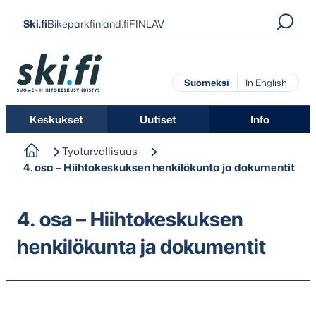
Siirry
Ski.fi
Bikeparkfinland.fi
FINLAV
suoraan
sisältöön
Ski.fi
Suomeksi
In English
Keskukset
Uutiset
Info
Tyoturvallisuus
4. osa – Hiihtokeskuksen henkilökunta ja dokumentit
4. osa – Hiihtokeskuksen
henkilökunta ja dokumentit