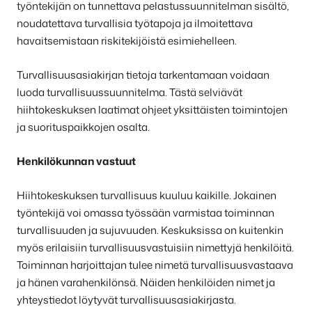
työntekijän on tunnettava pelastussuunnitelman sisältö,
noudatettava turvallisia työtapoja ja ilmoitettava
havaitsemistaan riskitekijöistä esimiehelleen.
Turvallisuusasiakirjan tietoja tarkentamaan voidaan
luoda turvallisuussuunnitelma. Tästä selviävät
hiihtokeskuksen laatimat ohjeet yksittäisten toimintojen
ja suorituspaikkojen osalta.
Henkilökunnan vastuut
Hiihtokeskuksen turvallisuus kuuluu kaikille. Jokainen
työntekijä voi omassa työssään varmistaa toiminnan
turvallisuuden ja sujuvuuden. Keskuksissa on kuitenkin
myös erilaisiin turvallisuusvastuisiin nimettyjä henkilöitä.
Toiminnan harjoittajan tulee nimetä turvallisuusvastaava
ja hänen varahenkilönsä. Näiden henkilöiden nimet ja
yhteystiedot löytyvät turvallisuusasiakirjasta.