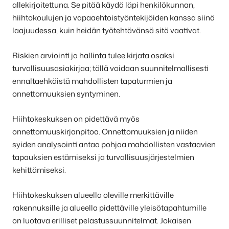
allekirjoitettuna. Se pitää käydä läpi henkilökunnan,
hiihtokoulujen ja vapaaehtoistyöntekijöiden kanssa siinä
laajuudessa, kuin heidän työtehtävänsä sitä vaativat.
Riskien arviointi ja hallinta tulee kirjata osaksi
turvallisuusasiakirjaa; tällä voidaan suunnitelmallisesti
ennaltaehkäistä mahdollisten tapaturmien ja
onnettomuuksien syntyminen.
Hiihtokeskuksen on pidettävä myös
onnettomuuskirjanpitoa. Onnettomuuksien ja niiden
syiden analysointi antaa pohjaa mahdollisten vastaavien
tapauksien estämiseksi ja turvallisuusjärjestelmien
kehittämiseksi.
Hiihtokeskuksen alueella oleville merkittäville
rakennuksille ja alueella pidettäville yleisötapahtumille
on luotava erilliset pelastussuunnitelmat. Jokaisen