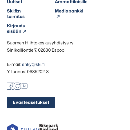
Uutiset
Ammattilaisille
Ski.fi:n
Mediapankki
toimitus
Kirjaudu
sisään
Suomen Hiihtokeskusyhdistys ry
Sinikalliontie 7, 02630 Espoo
E-mail:
shky@ski.fi
Y-tunnus: 0685202-8
Facebook
Instagram
Youtube
Evästeasetukset