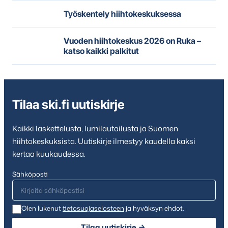
Työskentely hiihtokeskuksessa
Vuoden hiihtokeskus 2026 on Ruka –
katso kaikki palkitut
Tilaa ski.fi uutiskirje
Kaikki laskettelusta, lumilautailusta ja Suomen
hiihtokeskuksista. Uutiskirje ilmestyy kaudella kaksi
kertaa kuukaudessa.
Sähköposti
Olen lukenut
tietosuojaselosteen
ja hyväksyn ehdot.
Tilaa uutiskirje