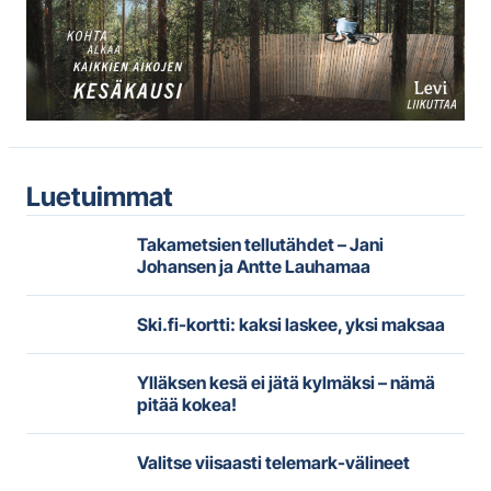
Luetuimmat
Takametsien tellutähdet – Jani
Johansen ja Antte Lauhamaa
Ski.fi-kortti: kaksi laskee, yksi maksaa
Ylläksen kesä ei jätä kylmäksi – nämä
pitää kokea!
Valitse viisaasti telemark-välineet