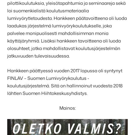
pilottikoulutuksia, yleisötapahtumia ja seminaareja sekä
loi suomenkielistä koulutusmateriaalia
lumivyörytietoudesta. Hankkeen päätavoitteena oli luoda
laadukas järjestelmä lumivyörykoulutukselle, joka
palvelee monipuolisesti mahdollisimman monia
käyttäjäryhmiä. Lisäksi hankkeen tavoitteena oli luoda
olosuhteet, jotka mahdollistavat koulutusjärjestelmän
jatkuvuuden tulevaisuudessa.
Hankkeen päättyessä vuoden 2017 lopussa oli syntynyt
FINLAV – Suomen Lumivyörykoulutus -
koulutusjärjestelmä. Sitä on hallinnoinut vuodesta 2018
lähtien Suomen Hiihtokeskusyhdistys.
Mainos: