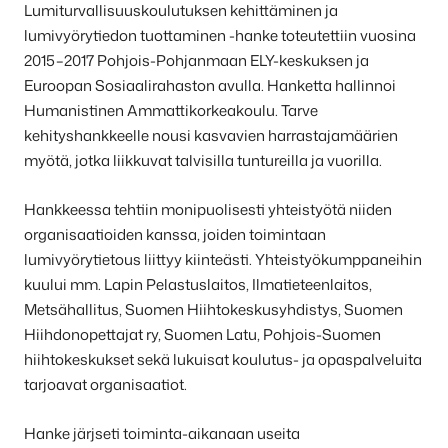
Lumiturvallisuuskoulutuksen kehittäminen ja
Tietoa
lumivyörytiedon tuottaminen -hanke toteutettiin vuosina
FINLAV-
2015–2017 Pohjois-Pohjanmaan ELY-keskuksen ja
kehityshankkeesta
Euroopan Sosiaalirahaston avulla. Hanketta hallinnoi
Humanistinen Ammattikorkeakoulu. Tarve
kehityshankkeelle nousi kasvavien harrastajamäärien
myötä, jotka liikkuvat talvisilla tuntureilla ja vuorilla.
Hankkeessa tehtiin monipuolisesti yhteistyötä niiden
organisaatioiden kanssa, joiden toimintaan
lumivyörytietous liittyy kiinteästi. Yhteistyökumppaneihin
kuului mm. Lapin Pelastuslaitos, Ilmatieteenlaitos,
Metsähallitus, Suomen Hiihtokeskusyhdistys, Suomen
Hiihdonopettajat ry, Suomen Latu, Pohjois-Suomen
hiihtokeskukset sekä lukuisat koulutus- ja opaspalveluita
tarjoavat organisaatiot.
Hanke järjseti toiminta-aikanaan useita