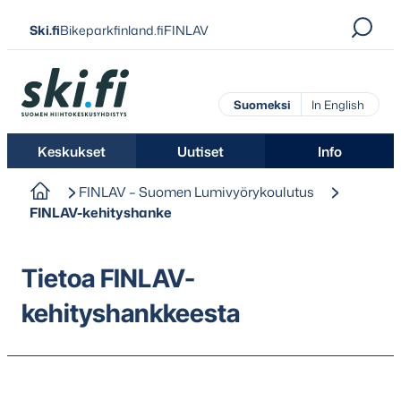
Siirry
Ski.fi
Bikeparkfinland.fi
FINLAV
suoraan
sisältöön
Ski.fi
Suomeksi
In English
Keskukset
Uutiset
Info
FINLAV – Suomen Lumivyörykoulutus
FINLAV-kehityshanke
Tietoa FINLAV-
kehityshankkeesta