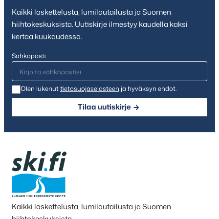
Kaikki laskettelusta, lumilautailusta ja Suomen
hiihtokeskuksista. Uutiskirje ilmestyy kaudella kaksi
kertaa kuukaudessa.
Sähköposti
Olen lukenut
tietosuojaselosteen
ja hyväksyn ehdot.
Tilaa uutiskirje
Kaikki laskettelusta, lumilautailusta ja Suomen
hiihtokeskuksista.