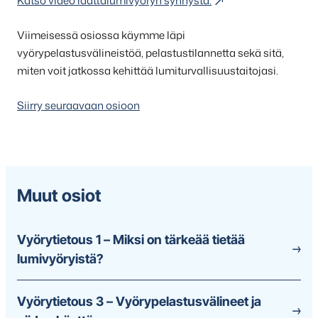
Katso video laattalumivyöryn synnystä.
Viimeisessä osiossa käymme läpi
vyörypelastusvälineistöä, pelastustilannetta sekä sitä,
miten voit jatkossa kehittää lumiturvallisuustaitojasi.
Siirry seuraavaan osioon
Muut osiot
Vyörytietous 1 – Miksi on tärkeää tietää
lumivyöryistä?
Vyörytietous 3 – Vyörypelastusvälineet ja