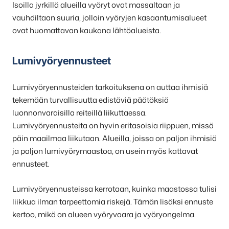
Isoilla jyrkillä alueilla vyöryt ovat massaltaan ja
vauhdiltaan suuria, jolloin vyöryjen kasaantumisalueet
ovat huomattavan kaukana lähtöalueista.
Lumivyöryennusteet
Lumivyöryennusteiden tarkoituksena on auttaa ihmisiä
tekemään turvallisuutta edistäviä päätöksiä
luonnonvaraisilla reiteillä liikuttaessa.
Lumivyöryennusteita on hyvin eritasoisia riippuen, missä
päin maailmaa liikutaan. Alueilla, joissa on paljon ihmisiä
ja paljon lumivyörymaastoa, on usein myös kattavat
ennusteet.
Lumivyöryennusteissa kerrotaan, kuinka maastossa tulisi
liikkua ilman tarpeettomia riskejä. Tämän lisäksi ennuste
kertoo, mikä on alueen vyöryvaara ja vyöryongelma.