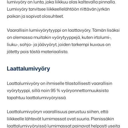
lumivyöry on lunta, joka liikkuu alas kaltevalla pinnalla.
Lumivyöry tarvitsee liikkeellelähtöön riittävän jyrkän
paikan ja sopivat olosuhteet.
Vaarallisin lumivyörytyyppi on laattavyöry. Tämän lisäksi
on olemassa muitakin vyörytyyppejä, kuten irtolumi-,
liuku-, sohjo- ja jäävyöryt, joiden tarkempi kuvaus on
jätetty pois tästä materiaalista.
Laattalumivyöry
Laattalumivyöry on ihmiselle tilastollisesti vaarallisin
vyörytyyppi, sillä noin 95 % vyöryonnettomuuksista
tapahtuu laattalumivyöryissä.
Laattalumivyöryn vaarallisuus perustuu siihen, että
liikkeelle lähtevät lumimassat ovat suuria. Pienissäkin
laattalumivyöryissä lumimassat painavat helposti useita