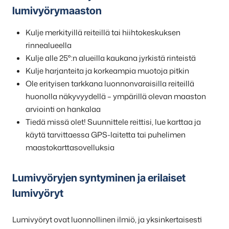
lumivyörymaaston
Kulje merkityillä reiteillä tai hiihtokeskuksen
rinnealueella
Kulje alle 25°:n alueilla kaukana jyrkistä rinteistä
Kulje harjanteita ja korkeampia muotoja pitkin
Ole erityisen tarkkana luonnonvaraisilla reiteillä
huonolla näkyvyydellä – ympärillä olevan maaston
arviointi on hankalaa
Tiedä missä olet! Suunnittele reittisi, lue karttaa ja
käytä tarvittaessa GPS-laitetta tai puhelimen
maastokarttasovelluksia
Lumivyöryjen syntyminen ja erilaiset
lumivyöryt
Lumivyöryt ovat luonnollinen ilmiö, ja yksinkertaisesti