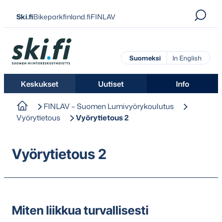
Siirry
Ski.fi
Bikeparkfinland.fi
FINLAV
suoraan
sisältöön
Ski.fi
Suomeksi
In English
Keskukset
Uutiset
Info
FINLAV – Suomen Lumivyörykoulutus
Vyörytietous
Vyörytietous 2
Vyörytietous 2
Miten liikkua turvallisesti