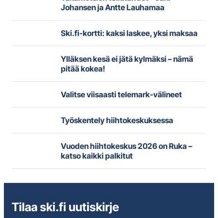
Johansen ja Antte Lauhamaa
Ski.fi-kortti: kaksi laskee, yksi maksaa
Ylläksen kesä ei jätä kylmäksi – nämä
pitää kokea!
Valitse viisaasti telemark-välineet
Työskentely hiihtokeskuksessa
Vuoden hiihtokeskus 2026 on Ruka –
katso kaikki palkitut
Tilaa ski.fi uutiskirje