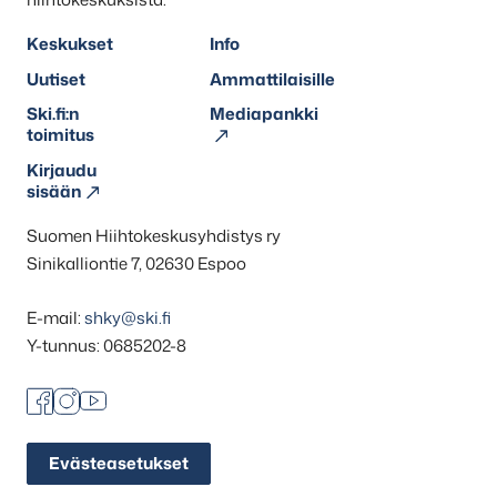
Keskukset
Info
Uutiset
Ammattilaisille
Ski.fi:n
Mediapankki
toimitus
Kirjaudu
sisään
Suomen Hiihtokeskusyhdistys ry
Sinikalliontie 7, 02630 Espoo
E-mail:
shky@ski.fi
Y-tunnus: 0685202-8
Facebook
Instagram
Youtube
Evästeasetukset