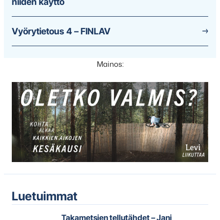
niiden käyttö
Vyörytietous 4 – FINLAV
Mainos:
Luetuimmat
Takametsien tellutähdet – Jani