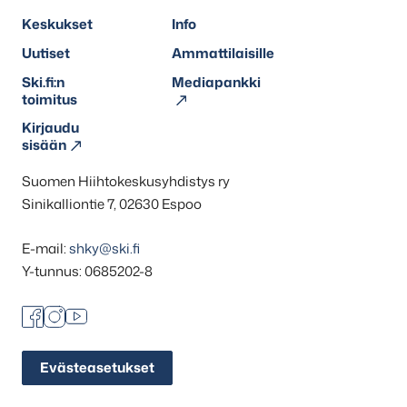
Keskukset
Info
Uutiset
Ammattilaisille
Ski.fi:n
Mediapankki
toimitus
Kirjaudu
sisään
Suomen Hiihtokeskusyhdistys ry
Sinikalliontie 7, 02630 Espoo
E-mail:
shky@ski.fi
Y-tunnus: 0685202-8
Facebook
Instagram
Youtube
Evästeasetukset