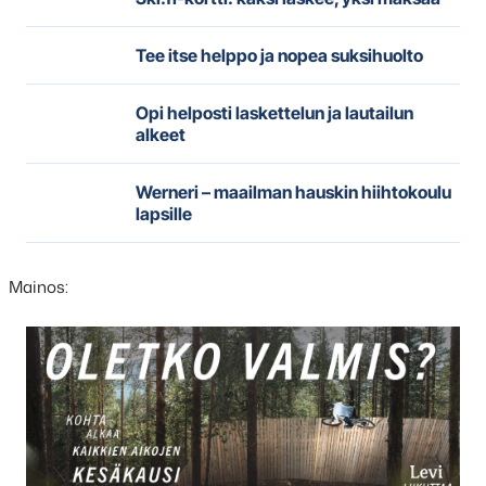
Tee itse helppo ja nopea suksihuolto
Opi helposti laskettelun ja lautailun
alkeet
Werneri – maailman hauskin hiihtokoulu
lapsille
Mainos:
Hyppää
karusellisisällön
yli
seuraavaan
sisältöön