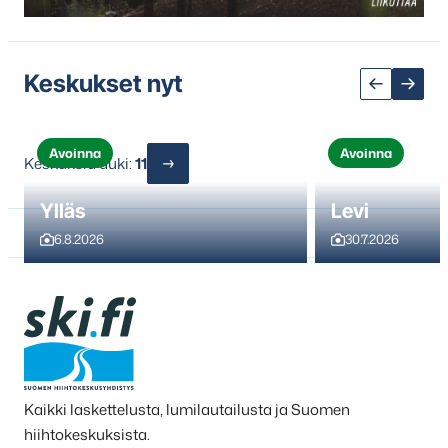
Keskukset nyt
Avoinna
Avoinna
Keskuksia auki:
11
Ylläs
Levi
6.8.2026
30.7.2026
Kaikki laskettelusta, lumilautailusta ja Suomen
hiihtokeskuksista.