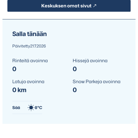
Keskuksen omat sivut
Salla tänään
Päivitetty
21.7.2026
Rinteitä avoinna
Hissejä avoinna
0
0
Latuja avoinna
Snow Parkeja avoinna
0 km
0
Sää
8°C