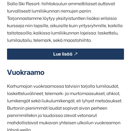
Salla Ski Resort- hiihtokoulun ammattilaiset auttavat
turvallisesti lumiliikunnan riemujen pariin.
Tarjonnastamme löytyy yksityistuntien lisäksi erilaisia
kursseja niin lapsille, aikuisille kuin yritysryhmille, kaikilla
taitotasoilla, kaikissa lumiliikunnan lajeissa: laskettelu,
lumilautailu, telemark, sekä maastohiihto.
Lue lisää
Vuokraamo
Karhumajan vuokraamossa talvisin tarjolla lumilaudat,
lasketteluvälineet, telemark- ja murtomaasukset, ahkiot,
lumikengät sekä liukulumikengät, eli lyhyet metsäsukset.
Burtonin pienimmät laudat sopivat aivan perheen
pienimmillekin ja laudoissa olevat vetonarut
mahdollistavat mukavan yhteisen ulkoilun vuokraamon
lähialueella.