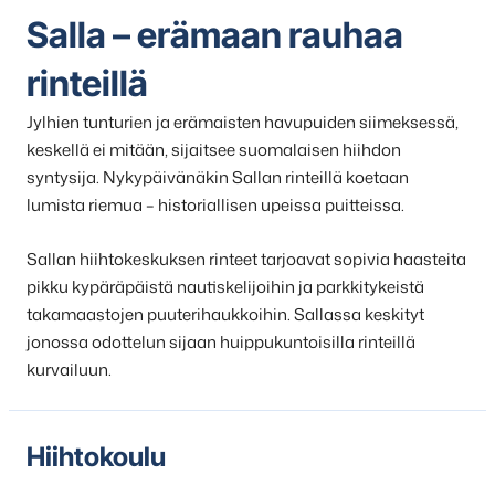
Salla – erämaan rauhaa
rinteillä
Jylhien tunturien ja erämaisten havupuiden siimeksessä,
keskellä ei mitään, sijaitsee suomalaisen hiihdon
syntysija. Nykypäivänäkin Sallan rinteillä koetaan
lumista riemua – historiallisen upeissa puitteissa.
Sallan hiihtokeskuksen rinteet tarjoavat sopivia haasteita
pikku kypäräpäistä nautiskelijoihin ja parkkitykeistä
takamaastojen puuterihaukkoihin. Sallassa keskityt
jonossa odottelun sijaan huippukuntoisilla rinteillä
kurvailuun.
Hiihtokoulu