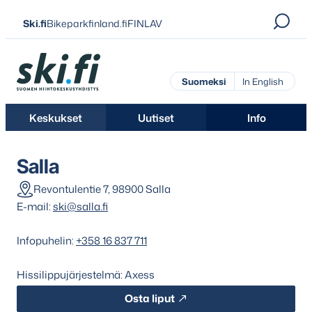
Siirry
Ski.fi
Bikeparkfinland.fi
FINLAV
suoraan
sisältöön
Ski.fi
Suomeksi
In English
Keskukset
Uutiset
Info
Salla
Revontulentie 7, 98900 Salla
E-mail:
ski@salla.fi
Infopuhelin:
+358 16 837 711
Hissilippujärjestelmä: Axess
Osta liput