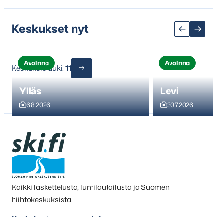
Keskukset nyt
Avoinna
Avoinna
Keskuksia auki:
11
Ylläs
Levi
6.8.2026
30.7.2026
Kaikki laskettelusta, lumilautailusta ja Suomen
hiihtokeskuksista.