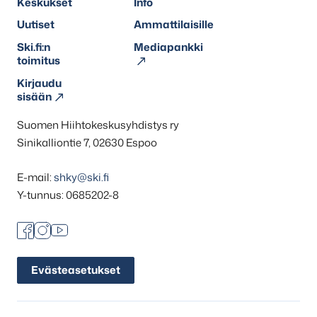
Keskukset
Info
Uutiset
Ammattilaisille
Ski.fi:n
Mediapankki
toimitus
Kirjaudu
sisään
Suomen Hiihtokeskusyhdistys ry
Sinikalliontie 7, 02630 Espoo
E-mail:
shky@ski.fi
Y-tunnus: 0685202-8
Facebook
Instagram
Youtube
Evästeasetukset