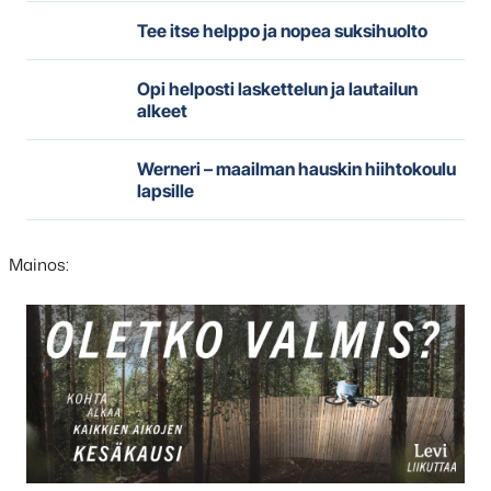
Tee itse helppo ja nopea suksihuolto
Opi helposti laskettelun ja lautailun
alkeet
Werneri – maailman hauskin hiihtokoulu
lapsille
Mainos:
Hyppää
karusellisisällön
yli
seuraavaan
sisältöön