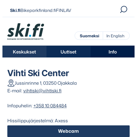
Siirry
Ski.fi
Bikeparkfinland.fi
FINLAV
suoraan
sisältöön
Ski.fi
Suomeksi
In English
Keskukset
Uutiset
Info
Vihti Ski Center
Jussinrinne 1, 03250 Ojakkala
E-mail:
vihtiski@vihtiski.fi
Infopuhelin:
+358 10 084484
Hissilippujärjestelmä: Axess
Webcam