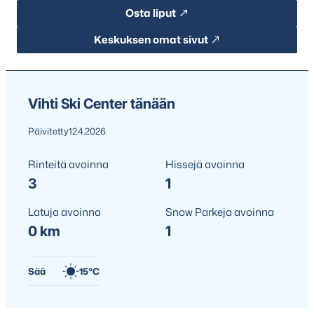
Osta liput
Keskuksen omat sivut
Vihti Ski Center tänään
Päivitetty
12.4.2026
Rinteitä avoinna
Hissejä avoinna
3
1
Latuja avoinna
Snow Parkeja avoinna
0 km
1
Sää
15°C