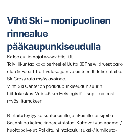
Vihti Ski – monipuolinen
rinnealue
pääkaupunkiseudulla
Katso aukioloajat www.vihtiski.fi.
Talviliikuntaa koko perheelle! Uutta 👉🏻The wild west park-
alue & Forest Trail-valoketjuin valaistu reitti takarinteillä.
SkiCross rata myös avoinna.
Vihti Ski Center on pääkaupunkiseudun suurin
hiihtokeskus. Vain 45 km Helsingistä – sopii mainosti
myös iltamäkeen!
Rinteitä löytyy kaikentasoisille ja -ikäisille laskijoille.
Sesonkina kolme rinneravintolaa. Kattavat vuokraamo-/
huoltopalvelut. Palkittu hiihtokoulu: suksi-/ lumilauta-