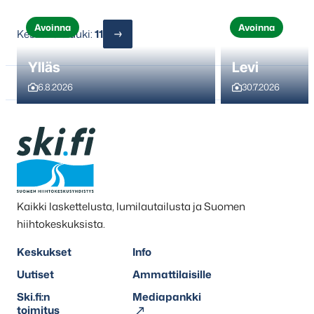
Avoinna
Avoinna
Keskuksia auki:
11
Ylläs
Levi
6.8.2026
30.7.2026
Kaikki laskettelusta, lumilautailusta ja Suomen
hiihtokeskuksista.
Keskukset
Info
Uutiset
Ammattilaisille
Ski.fi:n
Mediapankki
toimitus