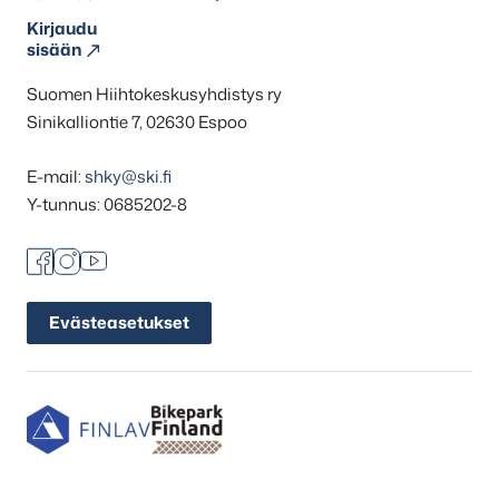
Kirjaudu
sisään
Suomen Hiihtokeskusyhdistys ry
Sinikalliontie 7, 02630 Espoo
E-mail:
shky@ski.fi
Y-tunnus: 0685202-8
Facebook
Instagram
Youtube
Evästeasetukset