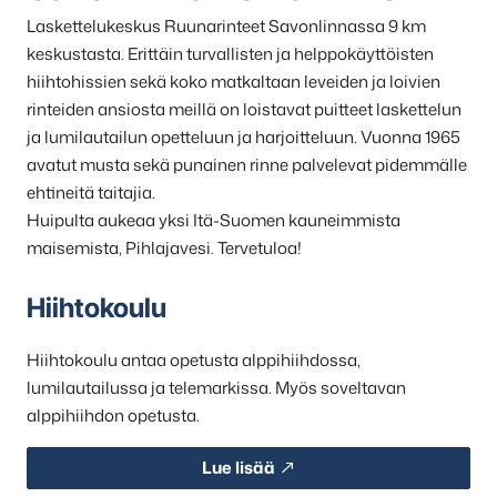
Laskettelukeskus Ruunarinteet Savonlinnassa 9 km
keskustasta. Erittäin turvallisten ja helppokäyttöisten
hiihtohissien sekä koko matkaltaan leveiden ja loivien
rinteiden ansiosta meillä on loistavat puitteet laskettelun
ja lumilautailun opetteluun ja harjoitteluun. Vuonna 1965
avatut musta sekä punainen rinne palvelevat pidemmälle
ehtineitä taitajia.
Huipulta aukeaa yksi Itä-Suomen kauneimmista
maisemista, Pihlajavesi. Tervetuloa!
Hiihtokoulu
Hiihtokoulu antaa opetusta alppihiihdossa,
lumilautailussa ja telemarkissa. Myös soveltavan
alppihiihdon opetusta.
Lue lisää