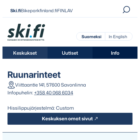
Siirry
Ski.fi
Bikeparkfinland.fi
FINLAV
suoraan
sisältöön
Ski.fi
Suomeksi
In English
Keskukset
Uutiset
Info
Ruunarinteet
Viittaantie 141, 57600 Savonlinna
Infopuhelin:
+358 40 068 6034
Hissilippujärjestelmä: Custom
Keskuksen omat sivut