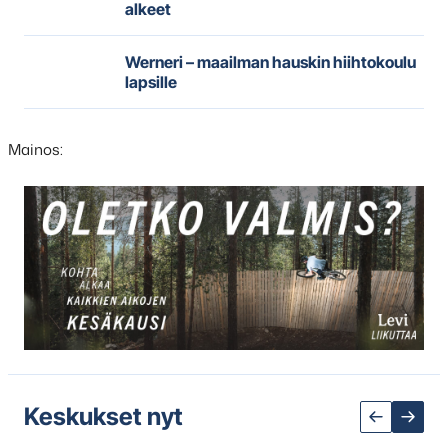
alkeet
Werneri – maailman hauskin hiihtokoulu
lapsille
Mainos:
Hyppää
karusellisisällön
yli
seuraavaan
sisältöön
Keskukset nyt