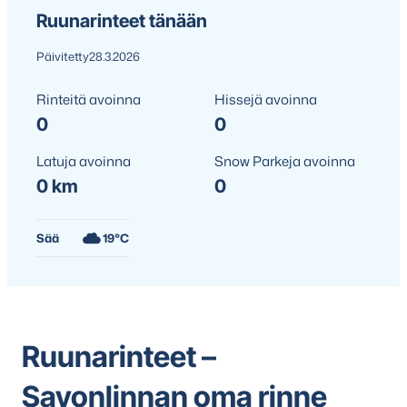
Ruunarinteet tänään
Päivitetty
28.3.2026
Rinteitä avoinna
Hissejä avoinna
0
0
Latuja avoinna
Snow Parkeja avoinna
0 km
0
Sää
19°C
Ruunarinteet –
Savonlinnan oma rinne