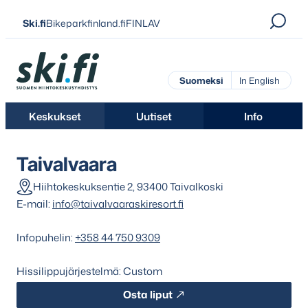
Siirry
Ski.fi
Bikeparkfinland.fi
FINLAV
suoraan
sisältöön
Ski.fi
Suomeksi
In English
Keskukset
Uutiset
Info
Taivalvaara
Hiihtokeskuksentie 2, 93400 Taivalkoski
E-mail:
info@taivalvaaraskiresort.fi
Infopuhelin:
+358 44 750 9309
Hissilippujärjestelmä: Custom
Osta liput