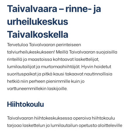
Taivalvaara – rinne- ja
urheilukeskus
Taivalkoskella
Tervetuloa Taivalvaaran perinteiseen
talviurheilukeskukseen! Meillä Taivalvaaran suojaisilla
rinteillä ja maastoissa kohtaavat laskettelijat,
lumilautailijat ja murtomaahiihtäjät. Hyvin hoidetut
suorituspaikat ja pitkä kausi takaavat nautinnollisia
hetkiä niin perheen pienimmille kuin jo
varttuneemmillekin laskijoille.
Hiihtokoulu
Taivalvaaran hiihtokeskuksessa operoiva hiihtokoulu
tarjoaa laskettelun ja lumilautailun opetusta aloitteleville