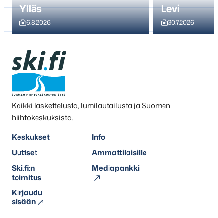
Ylläs
Levi
6.8.2026
30.7.2026
Kaikki laskettelusta, lumilautailusta ja Suomen
hiihtokeskuksista.
Keskukset
Info
Uutiset
Ammattilaisille
Ski.fi:n
Mediapankki
toimitus
Kirjaudu
sisään