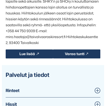
lapsille sekä aikuisille. SHKY:n ja SHOry:n kouluttamaien
hiihdonopettajien kanssa lajin aloitus on turvallista ja
hauskaa. Hiihtokoulun jälkeen osaat lajin perustaidot,
hissien käytön sekä rinnesäännöt. Hiihtokoulussa on
saatavilla sekä ryhmä- että yksilöopetusta. Infopuhelin:
+358 44 750 9309 E-mail:
miro.haataja@taivalvaaraskiresort.fi Hiihtokeskuksentie
2, 93400 Taivalkoski
Lue lisää
Varaa tunti
Palvelut ja tiedot
Rinteet
Hissit