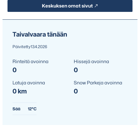
Keskuksen omat sivut
Taivalvaara tänään
Päivitetty
13.4.2026
Rinteitä avoinna
Hissejä avoinna
0
0
Latuja avoinna
Snow Parkeja avoinna
0 km
0
Sää
12°C