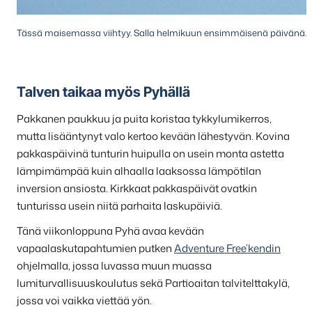
Tässä maisemassa viihtyy. Salla helmikuun ensimmäisenä päivänä. 
Talven taikaa myös Pyhällä
Pakkanen paukkuu ja puita koristaa tykkylumikerros,
mutta lisääntynyt valo kertoo kevään lähestyvän. Kovina
pakkaspäivinä tunturin huipulla on usein monta astetta
lämpimämpää kuin alhaalla laaksossa lämpötilan
inversion ansiosta. Kirkkaat pakkaspäivät ovatkin
tunturissa usein niitä parhaita laskupäiviä.
Tänä viikonloppuna Pyhä avaa kevään
vapaalaskutapahtumien putken
Adventure Free’kendin
ohjelmalla, jossa luvassa muun muassa
lumiturvallisuuskoulutus sekä Partioaitan talvitelttakylä,
jossa voi vaikka viettää yön.