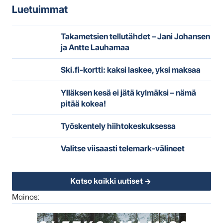
Luetuimmat
Takametsien tellutähdet – Jani Johansen
ja Antte Lauhamaa
Ski.fi-kortti: kaksi laskee, yksi maksaa
Ylläksen kesä ei jätä kylmäksi – nämä
pitää kokea!
Työskentely hiihtokeskuksessa
Valitse viisaasti telemark-välineet
Katso kaikki uutiset
Mainos: