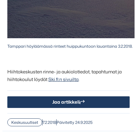
Tamppari höyläämässä rinteet huippukuntoon lauantaina 3.2.2018.
Hiihtokeskusten rinne- ja aukiolotiedot, tapahtumat ja
hiihtokoulut löydät
Ski.fi:n sivuilta
.
Jaa artikkeli
Keskusuutiset
7.2.2018
Päivitetty 24.9.2025