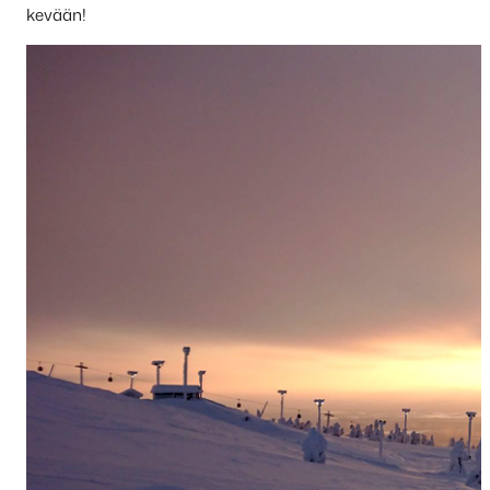
kevään!