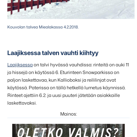
Kouvolan talvea Miealakassa 4.2.2018.
Laajiksessa talven vauhti kiihtyy
Laajiksessa
on talvi hyvässä vauhdissa: rinteitä on auki 11
ja hissejä on käytössä 6. Eturinteen Snowparkissa on
paljon laskettavaa, kun Kallioboksi ja reililinjat ovat
käytössä. Paterissa on tällä hetkellä lumetus käynnissä.
Rinteet ajettiin 6.2. ja uusi puuteri jätetään asiakkaille
laskettavaksi.
Mainos: