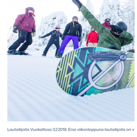
Lautailijoita Vuokatissa 3.2.2018. Ensi viikonloppuna lautailijoita o