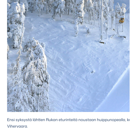
Ensi syksystä lähtien Rukan eturinteitä noustaan huippunopealla, kuomu
Vihervaara.