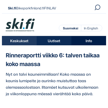
Siirry
Ski.fi
Bikeparkfinland.fi
FINLAV
suoraan
sisältöön
Ski.fi
Suomeksi
In English
Keskukset
Uutiset
Info
Rinneraportti viikko 6: talven taikaa
koko maassa
Nyt on talvi kauneimmillaan! Koko maassa on
kaunis lumipeite ja aurinko muistuttaa taas
olemassaolostaan. Iltamäet kutsuvat ulkoilemaan
ja viikonloppuna mäessä vierähtää koko päivä.