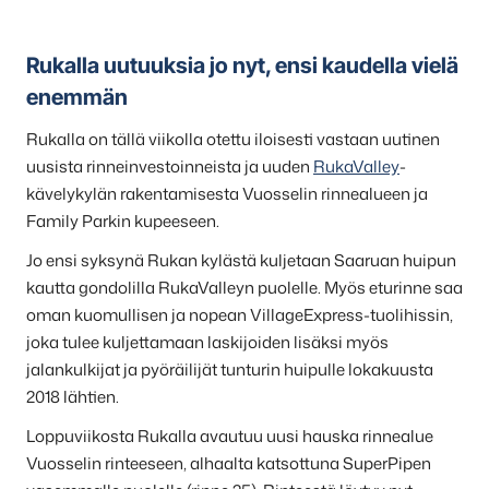
Rukalla uutuuksia jo nyt, ensi kaudella vielä
enemmän
Rukalla on tällä viikolla otettu iloisesti vastaan uutinen
uusista rinneinvestoinneista ja uuden
RukaValley
-
kävelykylän rakentamisesta Vuosselin rinnealueen ja
Family Parkin kupeeseen.
Jo ensi syksynä Rukan kylästä kuljetaan Saaruan huipun
kautta gondolilla RukaValleyn puolelle. Myös eturinne saa
oman kuomullisen ja nopean VillageExpress-tuolihissin,
joka tulee kuljettamaan laskijoiden lisäksi myös
jalankulkijat ja pyöräilijät tunturin huipulle lokakuusta
2018 lähtien.
Loppuviikosta Rukalla avautuu uusi hauska rinnealue
Vuosselin rinteeseen, alhaalta katsottuna SuperPipen