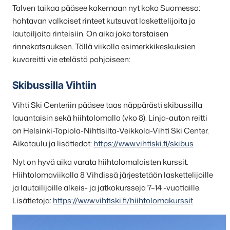
Talven taikaa pääsee kokemaan nyt koko Suomessa:
hohtavan valkoiset rinteet kutsuvat laskettelijoita ja
lautailjoita rinteisiin. On aika joka torstaisen
rinnekatsauksen. Tällä viikolla esimerkkikeskuksien
kuvareitti vie etelästä pohjoiseen:
Skibussilla Vihtiin
Vihti Ski Centeriin pääsee taas näppärästi skibussilla
lauantaisin sekä hiihtolomalla (vko 8). Linja-auton reitti
on Helsinki-Tapiola-Nihtisilta-Veikkola-Vihti Ski Center.
Aikataulu ja lisätiedot:
https://www.vihtiski.fi/skibus
Nyt on hyvä aika varata hiihtolomalaisten kurssit.
Hiihtolomaviikolla 8 Vihdissä järjestetään laskettelijoille
ja lautailijoille alkeis- ja jatkokursseja 7–14 -vuotiaille.
Lisätietoja:
https://www.vihtiski.fi/hiihtolomakurssit