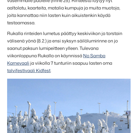
vasemmalle puolelle (rinne 25). Rinteestä löytyy nyt
aaltolatu, kaarteita, matalia kumpuja ja muita muotoja,
joita kannattaa niin lasten kuin aikuistenkin käydä
testaamassa.
Rukalla rinteiden lumetus päättyy keskiviikon ja torstain
välisenä yönä (8.2.) ja ensi syksyn säilölumirinne on jo
saanut paksun lumipeitteen ylleen. Tulevana
viikonloppuna Rukalla on käynnissä
No Samba
Karnevaali
ja viikolla 7 tunturiin saapuu lasten oma
talvifestivaali Kidfest
.