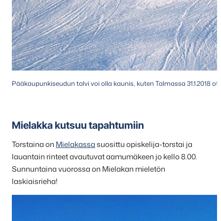
Pääkaupunkiseudun talvi voi olla kaunis, kuten Talmassa 31.1.2018 ote
Mielakka kutsuu tapahtumiin
Torstaina on
Mielakassa
suosittu opiskelija-torstai ja
lauantain rinteet avautuvat aamumäkeen jo kello 8.00.
Sunnuntaina vuorossa on Mielakan mieletön
laskiaisrieha!