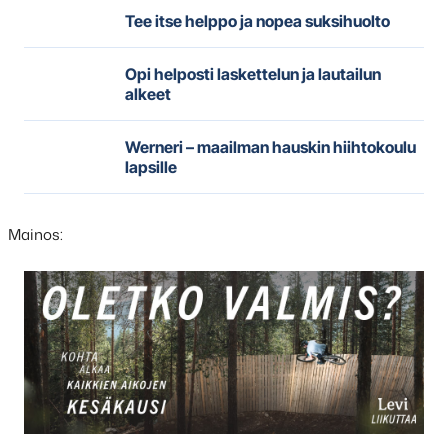
Tee itse helppo ja nopea suksihuolto
Opi helposti laskettelun ja lautailun
alkeet
Werneri – maailman hauskin hiihtokoulu
lapsille
Mainos:
Hyppää
karusellisisällön
yli
seuraavaan
sisältöön