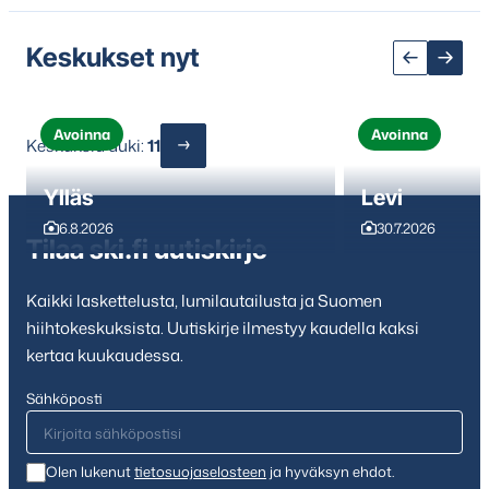
Keskukset nyt
Avoinna
Avoinna
Keskuksia auki:
11
Ylläs
Levi
6.8.2026
30.7.2026
Tilaa ski.fi uutiskirje
Kaikki laskettelusta, lumilautailusta ja Suomen
hiihtokeskuksista. Uutiskirje ilmestyy kaudella kaksi
kertaa kuukaudessa.
Sähköposti
Olen lukenut
tietosuojaselosteen
ja hyväksyn ehdot.