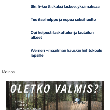
Ski.fi-kortti: kaksi laskee, yksi maksaa
Tee itse helppo ja nopea suksihuolto
Opi helposti laskettelun ja lautailun
alkeet
Werneri – maailman hauskin hiihtokoulu
lapsille
Mainos:
Hyppää
karusellisisällön
yli