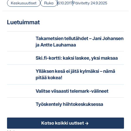
Keskusuutiset
Ruka
6.10.2017
Päivitetty 24.9.2025
Luetuimmat
Takametsien tellutähdet – Jani Johansen
ja Antte Lauhamaa
Ski.fi-kortti: kaksi laskee, yksi maksaa
Ylläksen kesä ei jätä kylmäksi – nämä
pitää kokea!
Valitse viisaasti telemark-välineet
Työskentely hiihtokeskuksessa
Katso kaikki uutiset