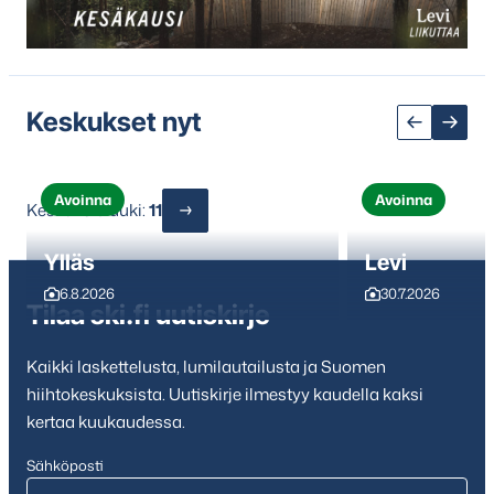
seuraavaan
sisältöön
Keskukset nyt
Avoinna
Avoinna
Keskuksia auki:
11
Ylläs
Levi
6.8.2026
30.7.2026
Tilaa ski.fi uutiskirje
Kaikki laskettelusta, lumilautailusta ja Suomen
hiihtokeskuksista. Uutiskirje ilmestyy kaudella kaksi
kertaa kuukaudessa.
Sähköposti