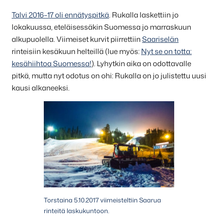
Talvi 2016–17 oli ennätyspitkä
. Rukalla laskettiin jo
lokakuussa, eteläisessäkin Suomessa jo marraskuun
alkupuolella. Viimeiset kurvit piirrettiin
Saariselän
rinteisiin kesäkuun helteillä (lue myös:
Nyt se on totta:
kesähiihtoa Suomessa!
). Lyhytkin aika on odottavalle
pitkä, mutta nyt odotus on ohi: Rukalla on jo julistettu uusi
kausi alkaneeksi.
Torstaina 5.10.2017 viimeisteltiin Saarua
rinteitä laskukuntoon.