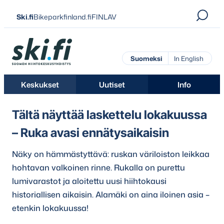
Siirry
Ski.fi
Bikeparkfinland.fi
FINLAV
suoraan
sisältöön
Ski.fi
Suomeksi
In English
Keskukset
Uutiset
Info
Tältä näyttää laskettelu lokakuussa
– Ruka avasi ennätysaikaisin
Näky on hämmästyttävä: ruskan väriloiston leikkaa
hohtavan valkoinen rinne. Rukalla on purettu
lumivarastot ja aloitettu uusi hiihtokausi
historiallisen aikaisin. Alamäki on aina iloinen asia –
etenkin lokakuussa!