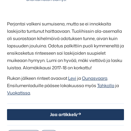
Perjantai valkeni sumuisena, mutta se ei innokkaita
laskijoita tuntunut haittaavaan. Tuolihissin ala-asemalla
oli suorastaan kihelmöivä odotuksen tunne, aivan kuin
lapsuuden jouluina. Odotus palkittiin puoli kymmeneltä ja
ensikosketus rinteeseen sai laskijoiden suupielet
muikeaan hymyyn. Lumi on hyvää, mäki viettävä ja lasku
luistaa. Alamäkikausi 2017–18 on korkattu!
Rukan jälkeen rinteet avaavat
Levi
ja
Ounasvaara
.
Ensilumenladuille pääsee lokakuussa myös
Tahkolla
ja
Vuokatissa
.
Jaa artikkeli