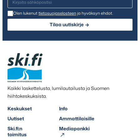
Olen lukenut
tietosuojaselosteen
ja hyväksyn ehdot.
Tilaa uutiskirje
Kaikki laskettelusta, lumilautailusta ja Suomen
hiihtokeskuksista.
Keskukset
Info
Uutiset
Ammattilaisille
Ski.fi:n
Mediapankki
toimitus