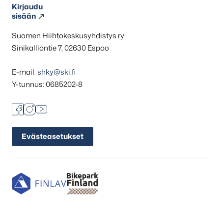
Kirjaudu
sisään
Suomen Hiihtokeskusyhdistys ry
Sinikalliontie 7, 02630 Espoo
E-mail:
shky@ski.fi
Y-tunnus: 0685202-8
Facebook
Instagram
Youtube
Evästeasetukset