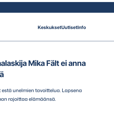
Keskukset
Uutiset
Info
laskija Mika Fält ei anna
ä
ät estä unelmien tavoittelua. Lapsena
an rajoittaa elämäänsä.