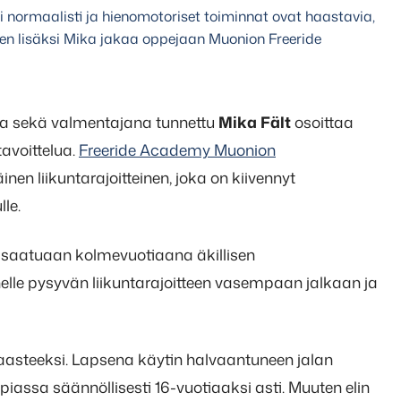
normaalisti ja hienomotoriset toiminnat ovat haastavia,
jen lisäksi Mika jakaa oppejaan Muonion Freeride
ana sekä valmentajana tunnettu
Mika Fält
osoittaa
tavoittelua.
Freeride Academy Muonion
n liikuntarajoitteinen, joka on kiivennyt
le.
n saatuaan kolmevuotiaana äkillisen
lle pysyvän liikuntarajoitteen vasempaan jalkaan ja
aasteeksi. Lapsena käytin halvaantuneen jalan
apiassa säännöllisesti 16-vuotiaaksi asti. Muuten elin