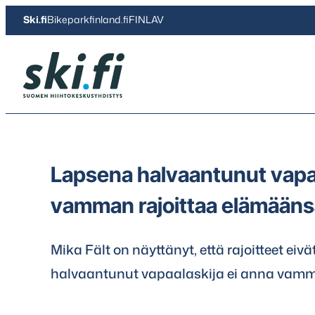
Siirry
Ski.fi
Bikeparkfinland.fi
FINLAV
suoraan
sisältöön
Ski.fi
Lapsena halvaantunut vapaa
vamman rajoittaa elämääns
Mika Fält on näyttänyt, että rajoitteet eiv
halvaantunut vapaalaskija ei anna vamm