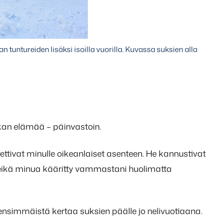
n tuntureiden lisäksi isoilla vuorilla. Kuvassa suksien alla
ikan elämää – päinvastoin.
pettivat minulle oikeanlaiset asenteen. He kannustivat
a eikä minua kääritty vammastani huolimatta
ensimmäistä kertaa suksien päälle jo nelivuotiaana.