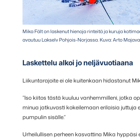
Mika Fält on laskenut hienoja rinteitä ja kuruja kotimaa
avautuu Lakselv Pohjois-Norjassa. Kuva: Arto Majava
Laskettelu alkoi jo neljävuotiaana
Liikuntarajoite ei ole kuitenkaan hidastanut M
”Iso kiitos tästä kuuluu vanhemmilleni, jotka o
minua jatkuvasti kokeilemaan erilaisia juttuj
pumpulin sisälle.”
Urheilullisen perheen kasvattina Mika hyppäsi 