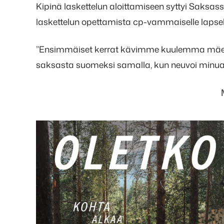
Kipinä laskettelun aloittamiseen syttyi Saksas
laskettelun opettamista cp-vammaiselle lapsel
”Ensimmäiset kerrat kävimme kuulemma mäessä 
saksasta suomeksi samalla, kun neuvoi minua”