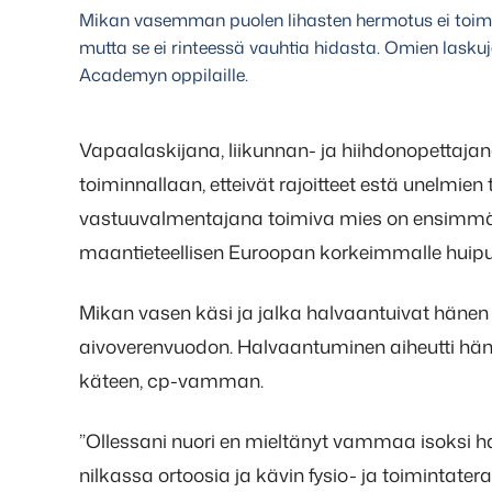
Mikan vasemman puolen lihasten hermotus ei toimi 
mutta se ei rinteessä vauhtia hidasta. Omien lasku
Academyn oppilaille.
Vapaalaskijana, liikunnan- ja hiihdonopettaj
toiminnallaan, etteivät rajoitteet estä unelmien 
vastuuvalmentajana toimiva mies on ensimmäine
maantieteellisen Euroopan korkeimmalle huipul
Mikan vasen käsi ja jalka halvaantuivat häne
aivoverenvuodon. Halvaantuminen aiheutti häne
käteen, cp-vamman.
”Ollessani nuori en mieltänyt vammaa isoksi h
nilkassa ortoosia ja kävin fysio- ja toimintater