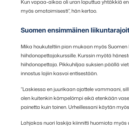
Kun vapaa-aikaa oli uran loputtua yhtäkki
myös omatoimisesti”, hän kertoo.
Suomen ensimmäinen liikuntarajoit
Mika houkuteltiin pian mukaan myös Suomen Hi
hiihdonopettajakurssille. Kurssin myötä hänest
hiihdonopettaja. Pikkuhiljaa suksien päällä viet
innostus lajiin kasvoi entisestään.
”Laskiessa en juurikaan ajattele vammaani, s
olen kuitenkin kömpelömpi eikä etenkään vasen
painetta kuin toinen. Urheillessani käytän myös
Lahjakas nuori laskija kiinnitti huomiota myös 