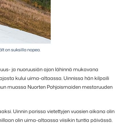
lt on suksilla nopea.
lapsuus- ja nuoruusiän ajan lähinnä mukavana
asta kului uima-altaassa. Uinnissa hän kilpaili
a muun muassa Nuorten Pohjoismaiden mestaruuden
aaksi. Uinnin parissa vietettyjen vuosien aikana olin
illaan olin uima-altaassa viisikin tuntia päivässä.