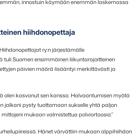
ä enemmän, innostuin käymään enemmän laskemassa
teinen hiihdonopettaja
ihdonopettajat ry:n järjestämälle
ä tuli Suomen ensimmäinen liikuntarajoitteinen
ettyjen päivien määrä lisääntyi merkittävästi ja
illä olen kasvanut sen kanssa. Halvaantumisen myötä
 jalkani pysty tuottamaan sukselle yhtä paljon
 mittojeni mukaan valmistettua polviortoosia.”
urheilupiireissä. Hänet värvättiin mukaan alppihiihdon