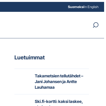
Suomeksi
In English
Luetuimmat
Takametsien tellutähdet –
Jani Johansen ja Antte
Lauhamaa
Ski.fi-kortti: kaksi laskee,