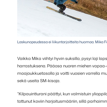
Laskunopeudessa ei liikuntarjoitteita huomaa. Mika Fä
Vaikka Mika viihtyi hyvin suksilla, pysyi laji 
harrastuksena. Pääosa nuoren miehen vapaa-aj
maajoukkuetasolla ja voitti vuosien varrell
sekä useita SM-kisoja.
”Kilpauintiurani päättyi, kun valmistuin ylioppil
tottunut koviin harjoitusmääriin, sillä parhaimm