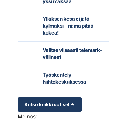
yksi maksaa
Ylläksen kesä ei jätä
kylmäksi – nämä pitää
kokea!
Valitse viisaasti telemark-
välineet
Työskentely
hiihtokeskuksessa
Katso kaikki uutiset
Mainos: