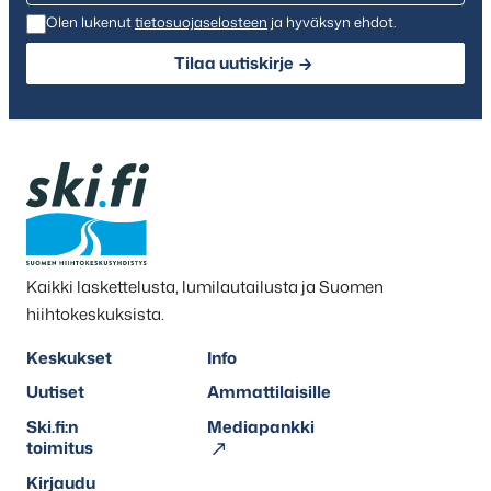
Olen lukenut
tietosuojaselosteen
ja hyväksyn ehdot.
Tilaa uutiskirje
Kaikki laskettelusta, lumilautailusta ja Suomen
hiihtokeskuksista.
Keskukset
Info
Uutiset
Ammattilaisille
Ski.fi:n
Mediapankki
toimitus
Kirjaudu