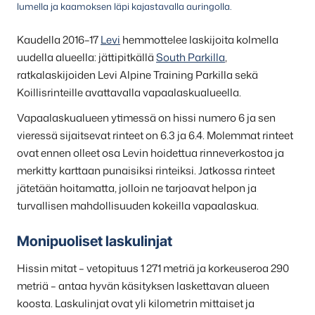
lumella ja kaamoksen läpi kajastavalla auringolla.
Kaudella 2016–17
Levi
hemmottelee laskijoita kolmella
uudella alueella: jättipitkällä
South Parkilla
,
ratkalaskijoiden Levi Alpine Training Parkilla sekä
Koillisrinteille avattavalla vapaalaskualueella.
Vapaalaskualueen ytimessä on hissi numero 6 ja sen
vieressä sijaitsevat rinteet on 6.3 ja 6.4. Molemmat rinteet
ovat ennen olleet osa Levin hoidettua rinneverkostoa ja
merkitty karttaan punaisiksi rinteiksi. Jatkossa rinteet
jätetään hoitamatta, jolloin ne tarjoavat helpon ja
turvallisen mahdollisuuden kokeilla vapaalaskua.
Monipuoliset laskulinjat
Hissin mitat – vetopituus 1 271 metriä ja korkeuseroa 290
metriä – antaa hyvän käsityksen laskettavan alueen
koosta. Laskulinjat ovat yli kilometrin mittaiset ja