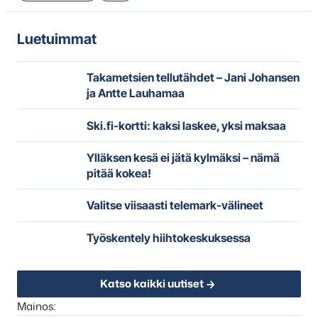
Luetuimmat
Takametsien tellutähdet – Jani Johansen
ja Antte Lauhamaa
Ski.fi-kortti: kaksi laskee, yksi maksaa
Ylläksen kesä ei jätä kylmäksi – nämä
pitää kokea!
Valitse viisaasti telemark-välineet
Työskentely hiihtokeskuksessa
Katso kaikki uutiset
Mainos: