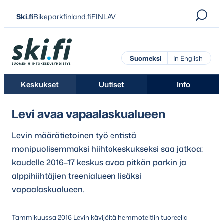
Siirry
Ski.fi
Bikeparkfinland.fi
FINLAV
suoraan
sisältöön
Ski.fi
Suomeksi
In English
Keskukset
Uutiset
Info
Levi avaa vapaalaskualueen
Levin määrätietoinen työ entistä
monipuolisemmaksi hiihtokeskukseksi saa jatkoa:
kaudelle 2016–17 keskus avaa pitkän parkin ja
alppihiihtäjien treenialueen lisäksi
vapaalaskualueen.
Tammikuussa 2016 Levin kävijöitä hemmoteltiin tuoreella