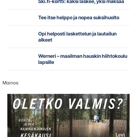
Ski.fi-kortti: kaksi laskee, yksi maksaa
Tee itse helppo ja nopea suksihuolto
Opi helposti laskettelun ja lautailun
alkeet
Werneri – maailman hauskin hiihtokoulu
lapsille
Mainos:
Hyppää
karusellisisällön
yli
seuraavaan