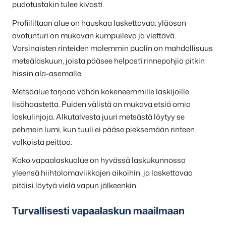
pudotustakin tulee kivasti.
Profiililtaan alue on hauskaa laskettavaa: yläosan
avotunturi on mukavan kumpuileva ja viettävä.
Varsinaisten rinteiden molemmin puolin on mahdollisuus
metsälaskuun, joista pääsee helposti rinnepohjia pitkin
hissin ala-asemalle.
Metsäalue tarjoaa vähän kokeneemmille laskijoille
lisähaastetta. Puiden välistä on mukava etsiä omia
laskulinjoja. Alkutalvesta juuri metsästä löytyy se
pehmein lumi, kun tuuli ei pääse pieksemään rinteen
valkoista peittoa.
Koko vapaalaskualue on hyvässä laskukunnossa
yleensä hiihtolomaviikkojen aikoihin, ja laskettavaa
pitäisi löytyä vielä vapun jälkeenkin.
Turvallisesti vapaalaskun maailmaan