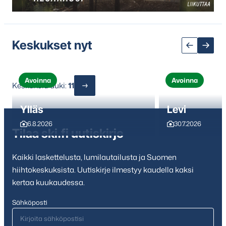
sisältöön
Keskukset nyt
Avoinna
Avoinna
Keskuksia auki:
11
Ylläs
Levi
6.8.2026
30.7.2026
Tilaa ski.fi uutiskirje
Kaikki laskettelusta, lumilautailusta ja Suomen
hiihtokeskuksista. Uutiskirje ilmestyy kaudella kaksi
kertaa kuukaudessa.
Sähköposti