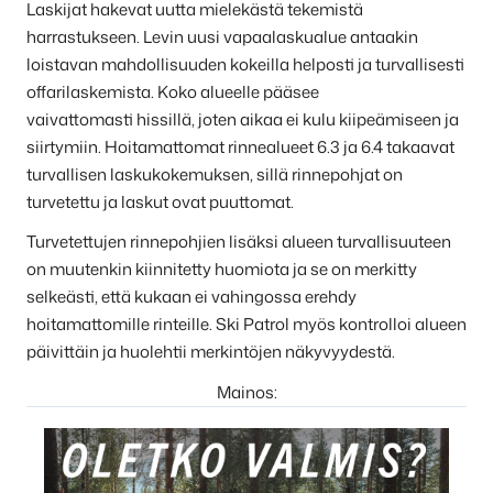
Laskijat hakevat uutta mielekästä tekemistä
harrastukseen. Levin uusi vapaalaskualue antaakin
loistavan mahdollisuuden kokeilla helposti ja turvallisesti
offarilaskemista. Koko alueelle pääsee
vaivattomasti hissillä, joten aikaa ei kulu kiipeämiseen ja
siirtymiin. Hoitamattomat rinnealueet 6.3 ja 6.4 takaavat
turvallisen laskukokemuksen, sillä rinnepohjat on
turvetettu ja laskut ovat puuttomat.
Turvetettujen rinnepohjien lisäksi alueen turvallisuuteen
on muutenkin kiinnitetty huomiota ja se on merkitty
selkeästi, että kukaan ei vahingossa erehdy
hoitamattomille rinteille. Ski Patrol myös kontrolloi alueen
päivittäin ja huolehtii merkintöjen näkyvyydestä.
Mainos: