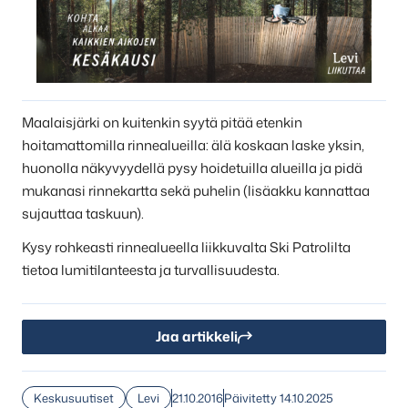
Maalaisjärki on kuitenkin syytä pitää etenkin
hoitamattomilla rinnealueilla: älä koskaan laske yksin,
huonolla näkyvyydellä pysy hoidetuilla alueilla ja pidä
mukanasi rinnekartta sekä puhelin (lisäakku kannattaa
sujauttaa taskuun).
Kysy rohkeasti rinnealueella liikkuvalta Ski Patrolilta
tietoa lumitilanteesta ja turvallisuudesta.
Jaa artikkeli
Keskusuutiset
Levi
21.10.2016
Päivitetty 14.10.2025