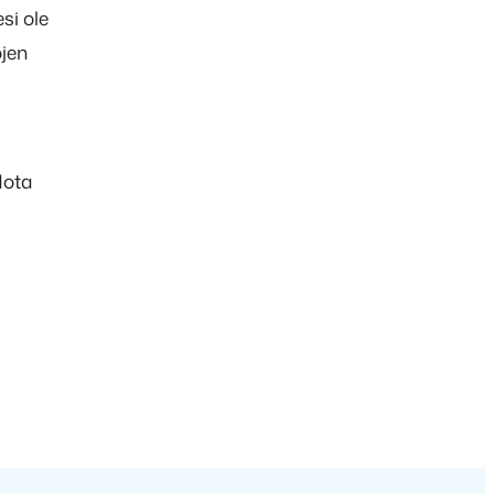
si ole
ojen
dota
a