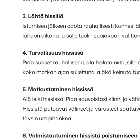
3. Lähtö hissillä
Istumisen jälkeen odota rauhallisesti kunnes l
lähdön aikana ja sulje tuolin suojakaari välittö
4. Turvallisuus hississä
Pidä sukset rauhallisena, älä heiluta niitä, sil
koko matkan ajan suljettuna, äläkä keinuta tuol
5. Matkustaminen hississä
Älä leiki hississä. Pidä sauvoistasi kiinni ja v
Hissistä putoavat välineet ja varusteet saattav
täysin umpihankea.
6. Valmistautuminen hissistä poistumiseen