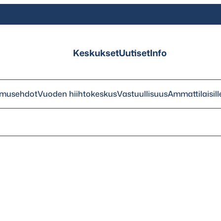
Keskukset
Uutiset
Info
imusehdot
Vuoden hiihtokeskus
Vastuullisuus
Ammattilaisill