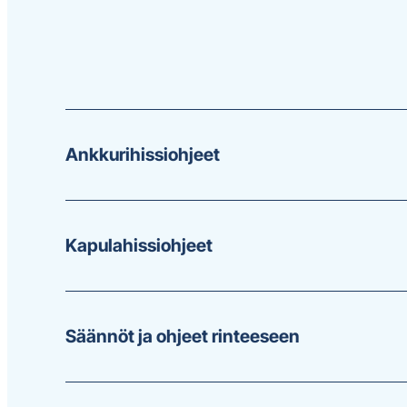
Kaikki
Ankkurihissiohjeet
ohjeet
Kapulahissiohjeet
Säännöt ja ohjeet rinteeseen
Hyppää