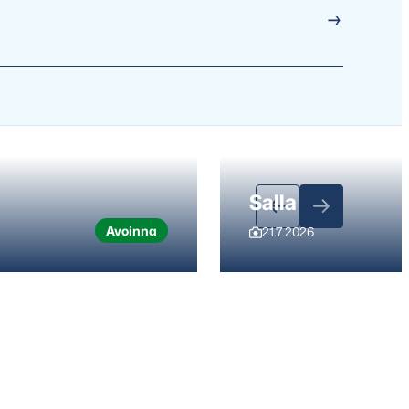
Salla
Avoinna
21.7.2026