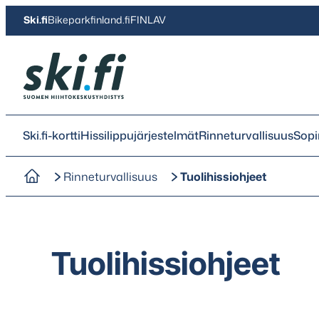
Siirry
Ski.fi
Bikeparkfinland.fi
FINLAV
suoraan
sisältöön
Ski.fi
Ski.fi-kortti
Hissilippujärjestelmät
Rinneturvallisuus
Sop
Rinneturvallisuus
Tuolihissiohjeet
Tuolihissiohjeet