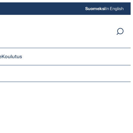
Suomeksi
In English
e
Koulutus