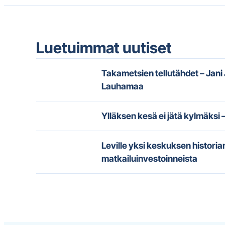
Luetuimmat uutiset
Takametsien tellutähdet – Jani
Lauhamaa
Ylläksen kesä ei jätä kylmäksi 
Leville yksi keskuksen histori
matkailuinvestoinneista