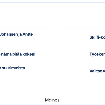
 Johansen ja Antte
Ski.fi-k
– nämä pitää kokea!
Työsken
an suurimmista
Valitse 
Mainos: