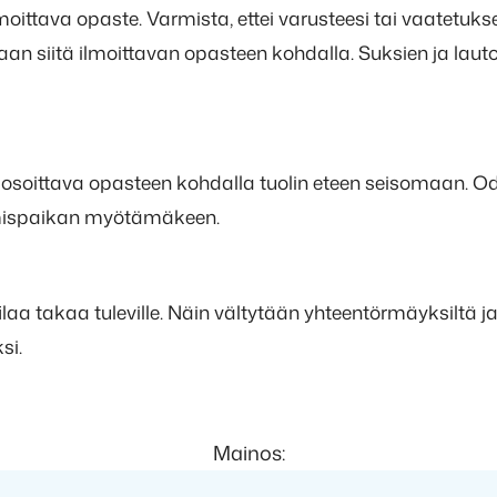
moittava opaste. Varmista, ettei varusteesi tai vaatetukse
taan siitä ilmoittavan opasteen kohdalla. Suksien ja laut
soittava opasteen kohdalla tuolin eteen seisomaan. O
tumispaikan myötämäkeen.
ilaa takaa tuleville. Näin vältytään yhteentörmäyksiltä j
si.
Mainos: