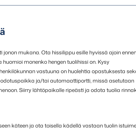
sä
ti jonon mukana. Ota hissilippu esille hyvissä ajoin enne
in ja huomioi monenko hengen tuolihissi on. Kysy
sihenkilökunnan vastuuna on huolehtia opastuksesta sek
n odotuspaikka ja/tai automaattiportti, missä asetutaan
noon. Siirry lähtöpaikalle ripeästi ja odota tuolia rinna
iseen käteen ja ota toisella kädellä vastaan tuolin istuim
.