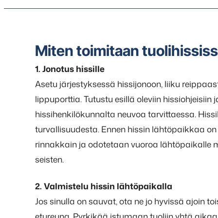
Miten toimitaan tuolihissis
1. Jonotus hissille
Asetu järjestyksessä hissijonoon, liiku reippaas
lippuporttia. Tutustu esillä oleviin hissiohjeisi
hissihenkilökunnalta neuvoa tarvittaessa. His
turvallisuudesta. Ennen hissin lähtöpaikkaa o
rinnakkain ja odotetaan vuoroa lähtöpaikalle me
seisten.
2. Valmistelu hissin lähtöpaikalla
Jos sinulla on sauvat, ota ne jo hyvissä ajoin to
etureuna. Pyrkikää istumaan tuoliin yhtä aikaa