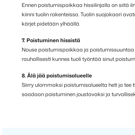
Ennen poistumispaikkaa hissilinjalla on siitä il
kiinni tuolin rakenteissa. Tuolin suojakaari ava
kärjet pidetään ylhäällä.
7. Poistuminen hissistä
Nouse poistumispaikkaa ja poistumissuuntaa o
rauhallisesti kunnes tuoli työntää sinut pois
8. Älä jää poistumisalueelle
Siirry ulommaksi poistumisalueelta heti ja tee t
saadaan poistuminen joustavaksi ja turvallisek