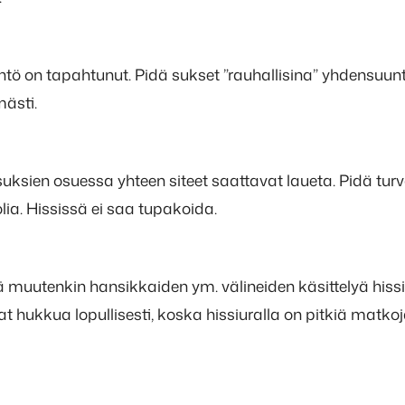
ähtö on tapahtunut. Pidä sukset ”rauhallisina” yhdensuun
mästi.
lä suksien osuessa yhteen siteet saattavat laueta. Pidä tur
ia. Hississä ei saa tupakoida.
ältä muutenkin hansikkaiden ym. välineiden käsittelyä hiss
at hukkua lopullisesti, koska hissiuralla on pitkiä matko