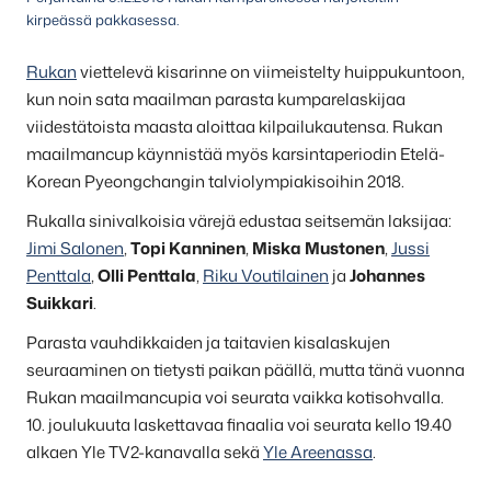
kirpeässä pakkasessa.
Rukan
viettelevä kisarinne on viimeistelty huippukuntoon,
kun noin sata maailman parasta kumparelaskijaa
viidestätoista maasta aloittaa kilpailukautensa. Rukan
maailmancup käynnistää myös karsintaperiodin Etelä-
Korean Pyeongchangin talviolympiakisoihin 2018.
Rukalla sinivalkoisia värejä edustaa seitsemän laksijaa:
Jimi Salonen
,
Topi Kanninen
,
Miska Mustonen
,
Jussi
Penttala
,
Olli Penttala
,
Riku Voutilainen
ja
Johannes
Suikkari
.
Parasta vauhdikkaiden ja taitavien kisalaskujen
seuraaminen on tietysti paikan päällä, mutta tänä vuonna
Rukan maailmancupia voi seurata vaikka kotisohvalla.
10. joulukuuta laskettavaa finaalia voi seurata kello 19.40
alkaen Yle TV2-kanavalla sekä
Yle Areenassa
.