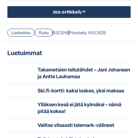
Jaa artikkeli
Laskettelu
Ruka
9.12.2016
Päivitetty 14.10.2025
Luetuimmat
Takametsien tellutähdet – Jani Johansen
ja Antte Lauhamaa
Ski.fi-kortti: kaksi laskee, yksi maksaa
Ylläksen kesä ei jätä kylmäksi – nämä
pitää kokea!
Valitse viisaasti telemark-välineet