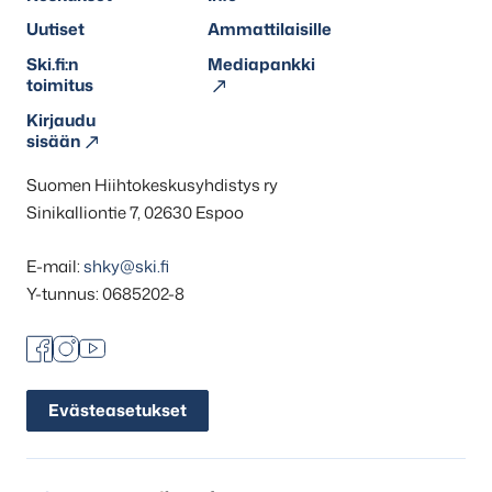
Uutiset
Ammattilaisille
Ski.fi:n
Mediapankki
toimitus
Kirjaudu
sisään
Suomen Hiihtokeskusyhdistys ry
Sinikalliontie 7, 02630 Espoo
E-mail:
shky@ski.fi
Y-tunnus: 0685202-8
Facebook
Instagram
Youtube
Evästeasetukset