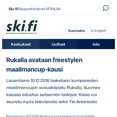
Siirry
Ski.fi
Bikeparkfinland.fi
FINLAV
suoraan
sisältöön
Ski.fi
Suomeksi
In English
Keskukset
Uutiset
Info
Rukalla avataan freestylen
maailmancup-kausi
Lauantaina 10.12.2016 lasketaan kumpareiden
maailmancupin avauskilpailu Rukalla. Suomea
kisassa edustaa seitsemän laskijaa. Kisaa voi
seurata myös televisiosta sekä Yle Areenasta.
Perjantaina 9.12.2016 Rukan kumpareikossa harjoiteltiin