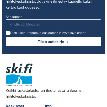
hiihtokeskuksista. Uutiskirje ilmestyy kaudella kaksi
kertaa kuukaudessa.
Sähköposti
Olen lukenut
tietosuojaselosteen
ja hyväksyn ehdot.
Tilaa uutiskirje
Kaikki laskettelusta, lumilautailusta ja Suomen
hiihtokeskuksista.
Keskukset
Info