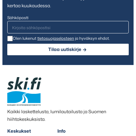
kertaa kuukaudessa.
Sähköposti
Olen lukenut
tietosuojaselosteen
ja hyväksyn ehdot.
Tilaa uutiskirje
Kaikki laskettelusta, lumilautailusta ja Suomen
hiihtokeskuksista.
Keskukset
Info