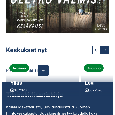
Hyppää
karusellisisällön
yli
seuraavaan
sisältöön
Keskukset nyt
Avoinna
Avoinna
Keskuksia auki:
11
Ylläs
Levi
6.8.2026
30.7.2026
Tilaa ski.fi uutiskirje
Kaikki laskettelusta, lumilautailusta ja Suomen
hiihtokeskuksista. Uutiskirje ilmestyy kaudella kaksi