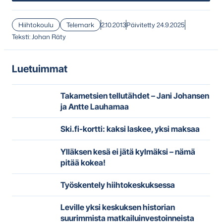
Hiihtokoulu
Telemark
2.10.2013
Päivitetty 24.9.2025
Teksti: Johan Räty
Luetuimmat
Takametsien tellutähdet – Jani Johansen
ja Antte Lauhamaa
Ski.fi-kortti: kaksi laskee, yksi maksaa
Ylläksen kesä ei jätä kylmäksi – nämä
pitää kokea!
Työskentely hiihtokeskuksessa
Leville yksi keskuksen historian
suurimmista matkailuinvestoinneista