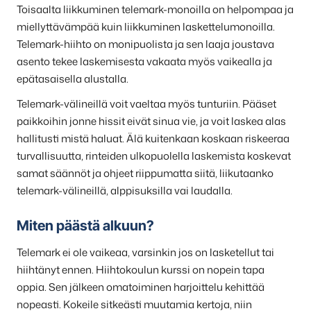
Toisaalta liikkuminen telemark-monoilla on helpompaa ja
miellyttävämpää kuin liikkuminen laskettelumonoilla.
Telemark-hiihto on monipuolista ja sen laaja joustava
asento tekee laskemisesta vakaata myös vaikealla ja
epätasaisella alustalla.
Telemark-välineillä voit vaeltaa myös tunturiin. Pääset
paikkoihin jonne hissit eivät sinua vie, ja voit laskea alas
hallitusti mistä haluat. Älä kuitenkaan koskaan riskeeraa
turvallisuutta, rinteiden ulkopuolella laskemista koskevat
samat säännöt ja ohjeet riippumatta siitä, liikutaanko
telemark-välineillä, alppisuksilla vai laudalla.
Miten päästä alkuun?
Telemark ei ole vaikeaa, varsinkin jos on lasketellut tai
hiihtänyt ennen. Hiihtokoulun kurssi on nopein tapa
oppia. Sen jälkeen omatoiminen harjoittelu kehittää
nopeasti. Kokeile sitkeästi muutamia kertoja, niin