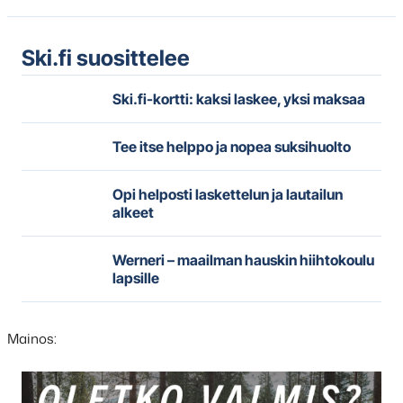
Ski.fi suosittelee
Ski.fi-kortti: kaksi laskee, yksi maksaa
Tee itse helppo ja nopea suksihuolto
Opi helposti laskettelun ja lautailun
alkeet
Werneri – maailman hauskin hiihtokoulu
lapsille
Mainos: