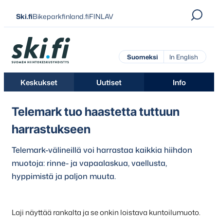
Siirry
Ski.fi
Bikeparkfinland.fi
FINLAV
suoraan
sisältöön
Ski.fi
Suomeksi
In English
Keskukset
Uutiset
Info
Telemark tuo haastetta tuttuun
harrastukseen
Telemark-välineillä voi harrastaa kaikkia hiihdon
muotoja: rinne- ja vapaalaskua, vaellusta,
hyppimistä ja paljon muuta.
Laji näyttää rankalta ja se onkin loistava kuntoilumuoto.