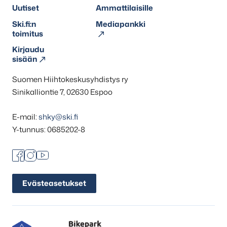
Uutiset
Ammattilaisille
Ski.fi:n
Mediapankki
toimitus
Kirjaudu
sisään
Suomen Hiihtokeskusyhdistys ry
Sinikalliontie 7, 02630 Espoo
E-mail:
shky@ski.fi
Y-tunnus: 0685202-8
Facebook
Instagram
Youtube
Evästeasetukset