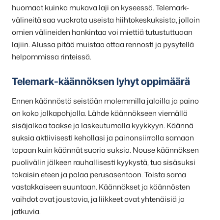
huomaat kuinka mukava laji on kyseessä. Telemark-
välineitä saa vuokrata useista hiihtokeskuksista, jolloin
omien välineiden hankintaa voi miettiä tutustuttuaan
lajiin. Alussa pitää muistaa ottaa rennosti ja pysytellä
helpommissa rinteissä.
Telemark-käännöksen lyhyt oppimäärä
Ennen käännöstä seistään molemmilla jaloilla ja paino
on koko jalkapohjalla. Lähde käännökseen viemällä
sisäjalkaa taakse ja laskeutumalla kyykkyyn. Käännä
suksia aktiivisesti kehollasi ja painonsiirrolla samaan
tapaan kuin käännät suoria suksia. Nouse käännöksen
puolivälin jälkeen rauhallisesti kyykystä, tuo sisäsuksi
takaisin eteen ja palaa perusasentoon. Toista sama
vastakkaiseen suuntaan. Käännökset ja käännösten
vaihdot ovat joustavia, ja liikkeet ovat yhtenäisiä ja
jatkuvia.