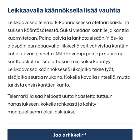
Leikkaavalla käännöksella lisää vauhtia
Leikkaavassa telemark-käännöksessä otetaan kaikki irti
suksen kääntösäteestä. Suksi viedään kantille ja kanttia
kuormitetaan. Paina polvia ja lantiota sisään. Ylös- ja
alaspäin pumppaavalla liikkeellä voit vahvistaa kanttiin
kohdistuvaa painetta. Mitä kovempi paine ja suurempi
kanttauskulma, sitä ärhäkämmin suksi kääntyy.
Leikkaavassa käännöksessä ulkojalka tekee työt,
sisäjalka seuraa mukana. Kokeile kovalla rinteellä, mutta
tarkista ensin kanttien kunto.
Telemarkilla saa helposti uutta haastetta tuttuun
harrastukseen, kokeile rohkeasti ja kehity
monipuolisemmaksi laskijaksi.
Jaa artikkeli