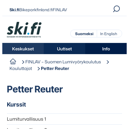
Siirry
Ski.fi
Bikeparkfinland.fi
FINLAV
suoraan
sisältöön
Ski.fi
Suomeksi
In English
Keskukset
Uutiset
Info
FINLAV – Suomen Lumivyörykoulutus
Kouluttajat
Petter Reuter
Petter Reuter
Kurssit
Lumiturvallisuus 1