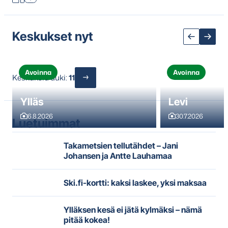
Keskukset nyt
Avoinna
Avoinna
Keskuksia auki:
11
Ylläs
Levi
6.8.2026
30.7.2026
Luetuimmat
Takametsien tellutähdet – Jani
Johansen ja Antte Lauhamaa
Ski.fi-kortti: kaksi laskee, yksi maksaa
Ylläksen kesä ei jätä kylmäksi – nämä
pitää kokea!