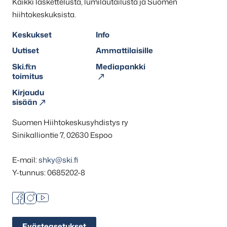
Kaikki laskettelusta, lumilautailusta ja Suomen
hiihtokeskuksista.
Keskukset
Info
Uutiset
Ammattilaisille
Ski.fi:n
Mediapankki
toimitus
Kirjaudu
sisään
Suomen Hiihtokeskusyhdistys ry
Sinikalliontie 7, 02630 Espoo
E-mail:
shky@ski.fi
Y-tunnus: 0685202-8
Facebook
Instagram
Youtube
Evästeasetukset