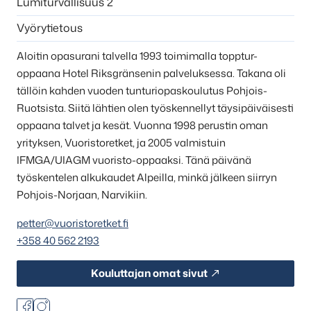
Lumiturvallisuus 2
Vyörytietous
Aloitin opasurani talvella 1993 toimimalla topptur-
oppaana Hotel Riksgränsenin palveluksessa. Takana oli
tällöin kahden vuoden tunturiopaskoulutus Pohjois-
Ruotsista. Siitä lähtien olen työskennellyt täysipäiväisesti
oppaana talvet ja kesät. Vuonna 1998 perustin oman
yrityksen, Vuoristoretket, ja 2005 valmistuin
IFMGA/UIAGM vuoristo-oppaaksi. Tänä päivänä
työskentelen alkukaudet Alpeilla, minkä jälkeen siirryn
Pohjois-Norjaan, Narvikiin.
petter@vuoristoretket.fi
Hyppää
+358 40 562 2193
karusellisisällön
yli
Kouluttajan omat sivut
seuraavaan
sisältöön