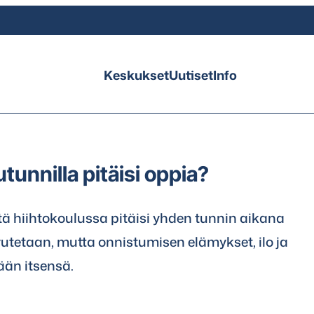
Keskukset
Uutiset
Info
tunnilla pitäisi oppia?
tä hiihtokoulussa pitäisi yhden tunnin aikana
utetaan, mutta onnistumisen elämykset, ilo ja
ään itsensä.