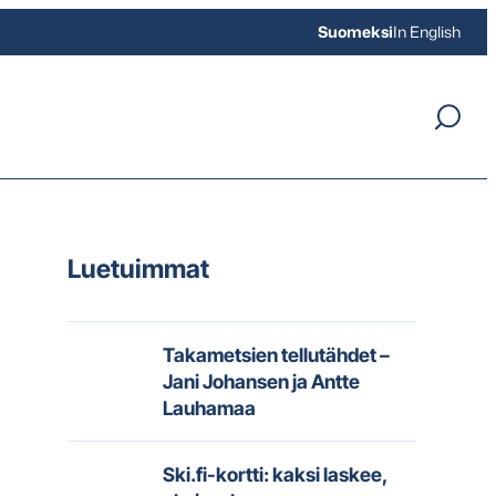
Suomeksi
In English
Luetuimmat
Takametsien tellutähdet –
Jani Johansen ja Antte
Lauhamaa
Ski.fi-kortti: kaksi laskee,