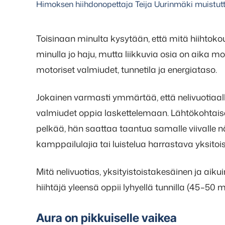
Himoksen hiihdonopettaja Teija Uurinmäki muistutta
Toisinaan minulta kysytään, että mitä hiihtokou
minulla jo haju, mutta liikkuvia osia on aika mo
motoriset valmiudet, tunnetila ja energiataso.
Jokainen varmasti ymmärtää, että nelivuotiaalla,
valmiudet oppia laskettelemaan. Lähtökohtaises
pelkää, hän saattaa taantua samalle viivalle 
kamppailulajia tai luistelua harrastava yksitoi
Mitä nelivuotias, yksityistoistakesäinen ja ai
hiihtäjä yleensä oppii lyhyellä tunnilla (45–50 m
Aura on pikkuiselle vaikea