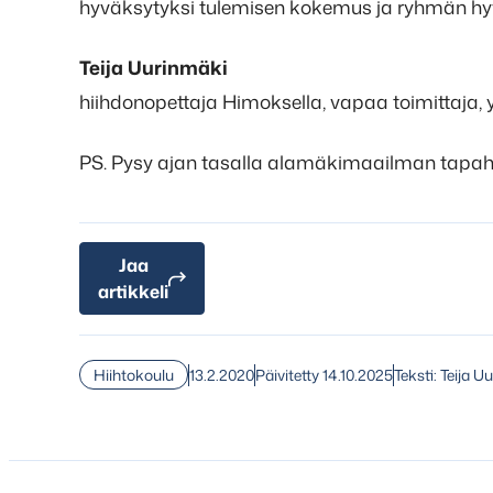
hyväksytyksi tulemisen kokemus ja ryhmän hyv
Teija Uurinmäki
hiihdonopettaja Himoksella, vapaa toimittaja, y
PS. Pysy ajan tasalla alamäkimaailman tapaht
Jaa
artikkeli
13.2.2020
Päivitetty 14.10.2025
Teksti: Teija U
Hiihtokoulu