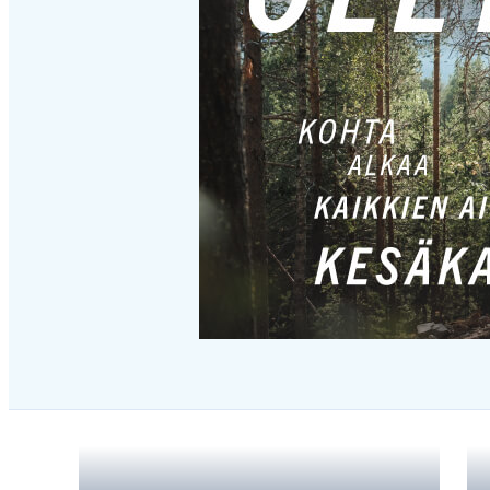
Hyppää
karusellisisällön
yli
seuraavaan
sisältöön