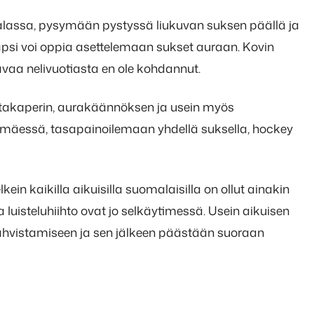
jalassa, pysymään pystyssä liukuvan suksen päällä ja
si voi oppia asettelemaan sukset auraan. Kovin
vaa nelivuotiasta en ole kohdannut.
 takaperin, aurakäännöksen ja usein myös
mäessä, tasapainoilemaan yhdellä suksella, hockey
in kaikilla aikuisilla suomalaisilla on ollut ainakin
a luisteluhiihto ovat jo selkäytimessä. Usein aikuisen
hvistamiseen ja sen jälkeen päästään suoraan