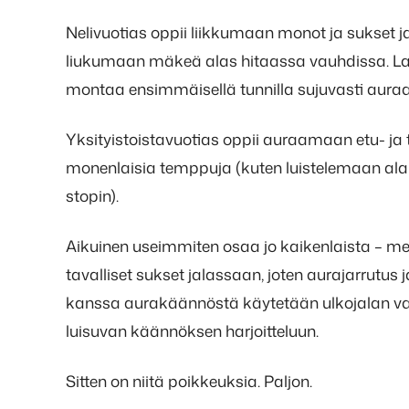
Nelivuotias oppii liikkumaan monot ja sukset 
liukumaan mäkeä alas hitaassa vauhdissa. Lap
montaa ensimmäisellä tunnilla sujuvasti auraa
Yksityistoistavuotias oppii auraamaan etu- ja
monenlaisia temppuja (kuten luistelemaan ala
stopin).
Aikuinen useimmiten osaa jo kaikenlaista – melke
tavalliset sukset jalassaan, joten aurajarrutus j
kanssa aurakäännöstä käytetään ulkojalan va
luisuvan käännöksen harjoitteluun.
Sitten on niitä poikkeuksia. Paljon.