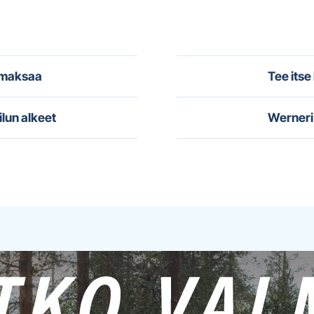
i maksaa
Tee itse
ilun alkeet
Werneri 