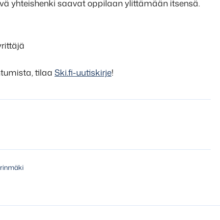
ä yhteishenki saavat oppilaan ylittämään itsensä.
rittäjä
umista, tilaa
Ski.fi-uutiskirje
!
urinmäki