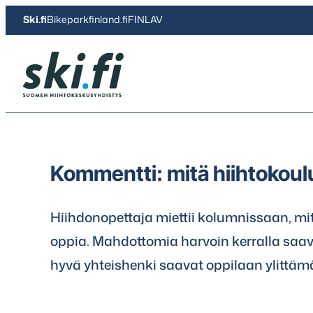
Siirry
Ski.fi
Bikeparkfinland.fi
FINLAV
suoraan
sisältöön
Ski.fi
Kommentti: mitä hiihtokoulu
Hiihdonopettaja miettii kolumnissaan, mi
oppia. Mahdottomia harvoin kerralla saav
hyvä yhteishenki saavat oppilaan ylittäm