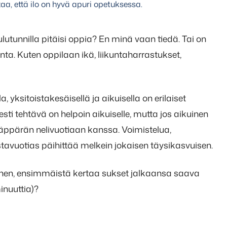
a, että ilo on hyvä apuri opetuksessa.
lutunnilla pitäisi oppia? En minä vaan tiedä. Tai on
nta. Kuten oppilaan ikä, liikuntaharrastukset,
 yksitoistakesäisellä ja aikuisella on erilaiset
ti tehtävä on helpoin aikuiselle, mutta jos aikuinen
näppärän nelivuotiaan kanssa. Voimistelua,
stavuotias päihittää melkein jokaisen täysikasvuisen.
kuinen, ensimmäistä kertaa sukset jalkaansa saava
inuuttia)?