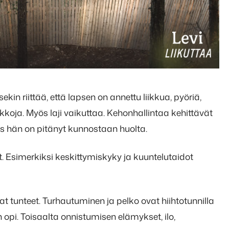
ekin riittää, että lapsen on annettu liikkua, pyöriä,
eikkoja. Myös laji vaikuttaa. Kehonhallintaa kehittävät
jos hän on pitänyt kunnostaan huolta.
. Esimerkiksi keskittymiskyky ja kuuntelutaidot
at tunteet. Turhautuminen ja pelko ovat hiihtotunnilla
n opi. Toisaalta onnistumisen elämykset, ilo,