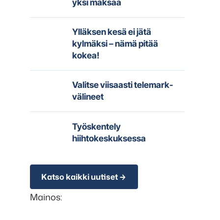
yksi maksaa
Ylläksen kesä ei jätä
kylmäksi – nämä pitää
kokea!
Valitse viisaasti telemark-
välineet
Työskentely
hiihtokeskuksessa
Katso kaikki uutiset
Mainos: