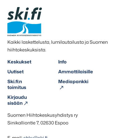
Kaikki laskettelusta, lumilautailusta ja Suomen
hiihtokeskuksista.
Keskukset
Info
Uutiset
Ammattilaisille
Ski.fi:n
Mediapankki
toimitus
Kirjaudu
sisään
Suomen Hiihtokeskusyhdistys ry
Sinikalliontie 7, 02630 Espoo
E-mail:
shky@ski.fi