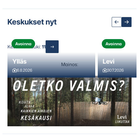
Keskukset nyt
Avoinna
Avoinna
Keskuksia auki:
11
Ylläs
Levi
Mainos:
6.8.2026
30.7.2026