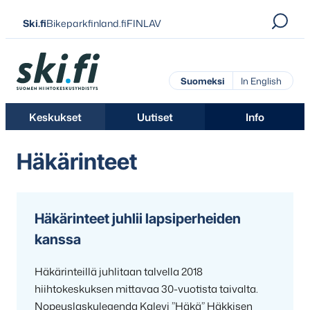
Siirry
Ski.fi
Bikeparkfinland.fi
FINLAV
suoraan
sisältöön
Ski.fi
Suomeksi
In English
Keskukset
Uutiset
Info
Häkärinteet
Häkärinteet juhlii lapsiperheiden
kanssa
Häkärinteillä juhlitaan talvella 2018
hiihtokeskuksen mittavaa 30-vuotista taivalta.
Nopeuslaskulegenda Kalevi ”Häkä” Häkkisen