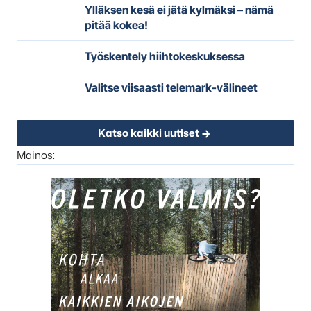
Ylläksen kesä ei jätä kylmäksi – nämä
pitää kokea!
Työskentely hiihtokeskuksessa
Valitse viisaasti telemark-välineet
Katso kaikki uutiset
Mainos: