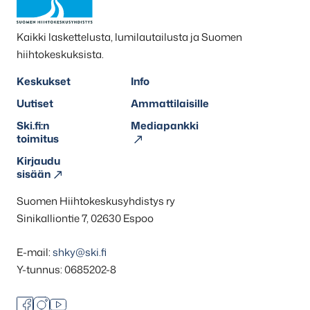
Kaikki laskettelusta, lumilautailusta ja Suomen
hiihtokeskuksista.
Keskukset
Info
Uutiset
Ammattilaisille
Ski.fi:n
Mediapankki
toimitus
Kirjaudu
sisään
Suomen Hiihtokeskusyhdistys ry
Sinikalliontie 7, 02630 Espoo
E-mail:
shky@ski.fi
Y-tunnus: 0685202-8
Facebook
Instagram
Youtube