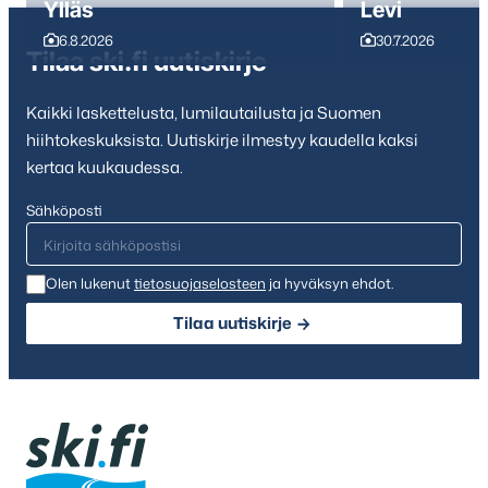
Ylläs
Levi
6.8.2026
30.7.2026
Tilaa ski.fi uutiskirje
Kaikki laskettelusta, lumilautailusta ja Suomen
hiihtokeskuksista. Uutiskirje ilmestyy kaudella kaksi
kertaa kuukaudessa.
Sähköposti
Olen lukenut
tietosuojaselosteen
ja hyväksyn ehdot.
Tilaa uutiskirje