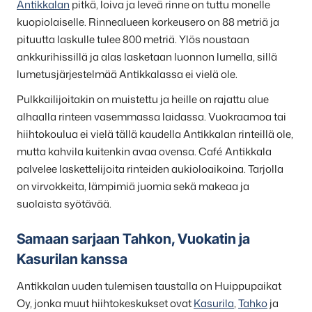
Antikkalan
pitkä, loiva ja leveä rinne on tuttu monelle
kuopiolaiselle. Rinnealueen korkeusero on 88 metriä ja
pituutta laskulle tulee 800 metriä. Ylös noustaan
ankkurihissillä ja alas lasketaan luonnon lumella, sillä
lumetusjärjestelmää Antikkalassa ei vielä ole.
Pulkkailijoitakin on muistettu ja heille on rajattu alue
alhaalla rinteen vasemmassa laidassa. Vuokraamoa tai
hiihtokoulua ei vielä tällä kaudella Antikkalan rinteillä ole,
mutta kahvila kuitenkin avaa ovensa. Café Antikkala
palvelee laskettelijoita rinteiden aukioloaikoina. Tarjolla
on virvokkeita, lämpimiä juomia sekä makeaa ja
suolaista syötävää.
Samaan sarjaan Tahkon, Vuokatin ja
Kasurilan kanssa
Antikkalan uuden tulemisen taustalla on Huippupaikat
Oy, jonka muut hiihtokeskukset ovat
Kasurila
,
Tahko
ja