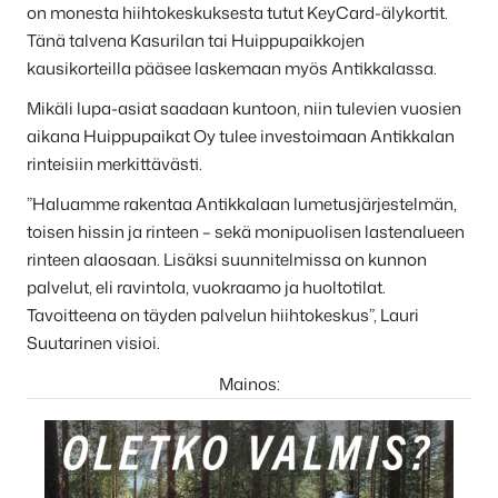
on monesta hiihtokeskuksesta tutut KeyCard-älykortit.
Tänä talvena Kasurilan tai Huippupaikkojen
kausikorteilla pääsee laskemaan myös Antikkalassa.
Mikäli lupa-asiat saadaan kuntoon, niin tulevien vuosien
aikana Huippupaikat Oy tulee investoimaan Antikkalan
rinteisiin merkittävästi.
”Haluamme rakentaa Antikkalaan lumetusjärjestelmän,
toisen hissin ja rinteen – sekä monipuolisen lastenalueen
rinteen alaosaan. Lisäksi suunnitelmissa on kunnon
palvelut, eli ravintola, vuokraamo ja huoltotilat.
Tavoitteena on täyden palvelun hiihtokeskus”, Lauri
Suutarinen visioi.
Mainos: