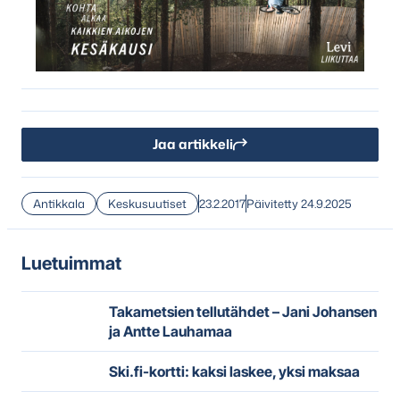
Jaa artikkeli
Antikkala
Keskusuutiset
23.2.2017
Päivitetty 24.9.2025
Luetuimmat
Takametsien tellutähdet – Jani Johansen
ja Antte Lauhamaa
Ski.fi-kortti: kaksi laskee, yksi maksaa