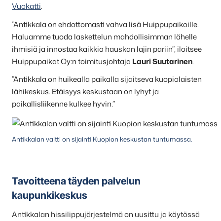
Vuokatti
.
”Antikkala on ehdottomasti vahva lisä Huippupaikoille.
Haluamme tuoda laskettelun mahdollisimman lähelle
ihmisiä ja innostaa kaikkia hauskan lajin pariin”, iloitsee
Huippupaikat Oy:n toimitusjohtaja
Lauri Suutarinen
.
”Antikkala on huikealla paikalla sijaitseva kuopiolaisten
lähikeskus. Etäisyys keskustaan on lyhyt ja
paikallisliikenne kulkee hyvin.”
Antikkalan valtti on sijainti Kuopion keskustan tuntumassa.
Tavoitteena täyden palvelun
kaupunkikeskus
Antikkalan hissilippujärjestelmä on uusittu ja käytössä