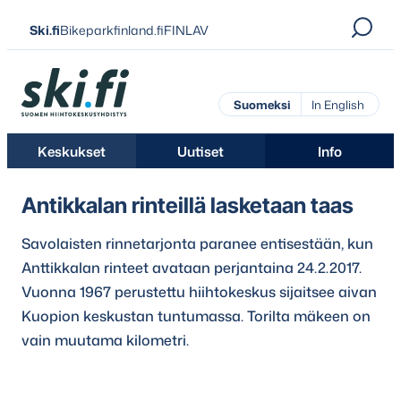
Siirry
Ski.fi
Bikeparkfinland.fi
FINLAV
suoraan
sisältöön
Ski.fi
Suomeksi
In English
Keskukset
Uutiset
Info
Antikkalan rinteillä lasketaan taas
Savolaisten rinnetarjonta paranee entisestään, kun
Anttikkalan rinteet avataan perjantaina 24.2.2017.
Vuonna 1967 perustettu hiihtokeskus sijaitsee aivan
Kuopion keskustan tuntumassa. Torilta mäkeen on
vain muutama kilometri.