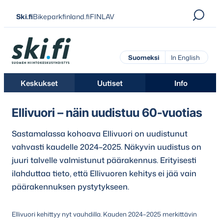
Siirry
Ski.fi
Bikeparkfinland.fi
FINLAV
suoraan
sisältöön
Ski.fi
Suomeksi
In English
Keskukset
Uutiset
Info
Ellivuori – näin uudistuu 60-vuotias
Sastamalassa kohoava Ellivuori on uudistunut
vahvasti kaudelle 2024–2025. Näkyvin uudistus on
juuri talvelle valmistunut päärakennus. Erityisesti
ilahduttaa tieto, että Ellivuoren kehitys ei jää vain
päärakennuksen pystytykseen.
Ellivuori kehittyy nyt vauhdilla. Kauden 2024–2025 merkittävin