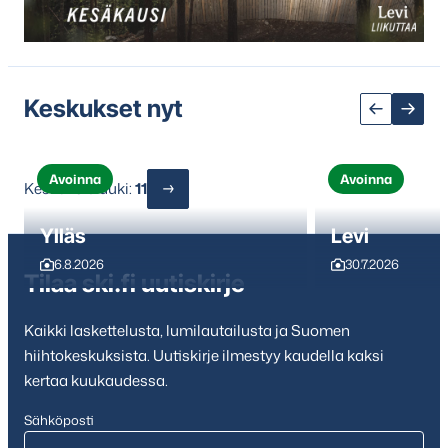
sisältöön
Keskukset nyt
Avoinna
Avoinna
Keskuksia auki:
11
Ylläs
Levi
6.8.2026
30.7.2026
Tilaa ski.fi uutiskirje
Kaikki laskettelusta, lumilautailusta ja Suomen
hiihtokeskuksista. Uutiskirje ilmestyy kaudella kaksi
kertaa kuukaudessa.
Sähköposti