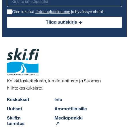
Olen lukenut
tietosuojaselosteen
ja hyväksyn ehdot.
Tilaa uutiskirje
Kaikki laskettelusta, lumilautailusta ja Suomen
hiihtokeskuksista.
Keskukset
Info
Uutiset
Ammattilaisille
Ski.fi:n
Mediapankki
toimitus