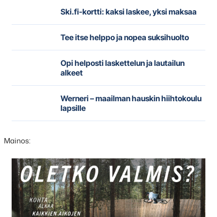
Ski.fi-kortti: kaksi laskee, yksi maksaa
Tee itse helppo ja nopea suksihuolto
Opi helposti laskettelun ja lautailun
alkeet
Werneri – maailman hauskin hiihtokoulu
lapsille
Mainos:
Hyppää
karusellisisällön
yli
seuraavaan