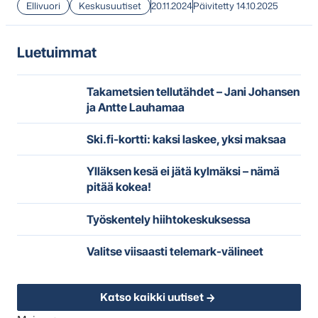
Ellivuori
Keskusuutiset
20.11.2024
Päivitetty 14.10.2025
Luetuimmat
Takametsien tellutähdet – Jani Johansen
ja Antte Lauhamaa
Ski.fi-kortti: kaksi laskee, yksi maksaa
Ylläksen kesä ei jätä kylmäksi – nämä
pitää kokea!
Työskentely hiihtokeskuksessa
Valitse viisaasti telemark-välineet
Katso kaikki uutiset