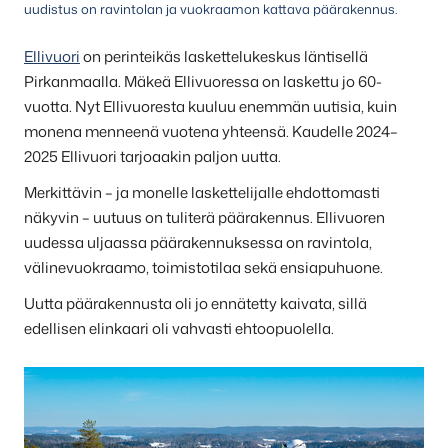
uudistus on ravintolan ja vuokraamon kattava päärakennus.
Ellivuori
on perinteikäs laskettelukeskus läntisellä
Pirkanmaalla. Mäkeä Ellivuoressa on laskettu jo 60-
vuotta. Nyt Ellivuoresta kuuluu enemmän uutisia, kuin
monena menneenä vuotena yhteensä. Kaudelle 2024–
2025 Ellivuori tarjoaakin paljon uutta.
Merkittävin – ja monelle laskettelijalle ehdottomasti
näkyvin – uutuus on tuliterä päärakennus. Ellivuoren
uudessa uljaassa päärakennuksessa on ravintola,
välinevuokraamo, toimistotilaa sekä ensiapuhuone.
Uutta päärakennusta oli jo ennätetty kaivata, sillä
edellisen elinkaari oli vahvasti ehtoopuolella.