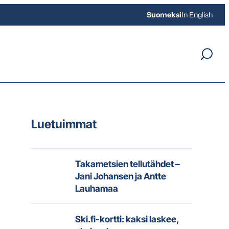
Suomeksi
In English
Luetuimmat
Takametsien tellutähdet –
Jani Johansen ja Antte
Lauhamaa
Ski.fi-kortti: kaksi laskee,