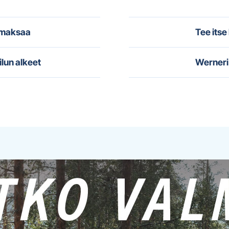
i maksaa
Tee itse
ilun alkeet
Werneri 