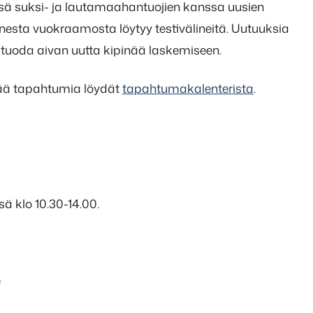
essä suksi- ja lautamaahantuojien kanssa uusien
nesta vuokraamosta löytyy testivälineitä. Uutuuksia
 tuoda aivan uutta kipinää laskemiseen.
sää tapahtumia löydät
tapahtumakalenterista
.
ä klo 10.30-14.00.
e