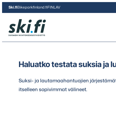
Siirry
Ski.fi
Bikeparkfinland.fi
FINLAV
suoraan
sisältöön
Ski.fi
Haluatko testata suksia ja l
Suksi- ja lautamaahantuojien järjestämät
itselleen sopivimmat välineet.