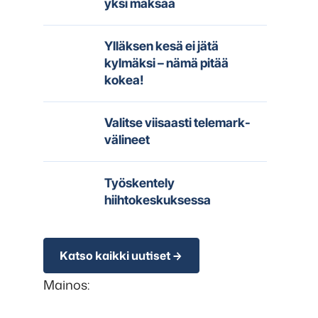
yksi maksaa
Ylläksen kesä ei jätä
kylmäksi – nämä pitää
kokea!
Valitse viisaasti telemark-
välineet
Työskentely
hiihtokeskuksessa
Katso kaikki uutiset
Mainos: