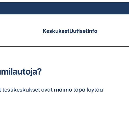
Keskukset
Uutiset
Info
umilautoja?
 testikeskukset ovat mainio tapa löytää