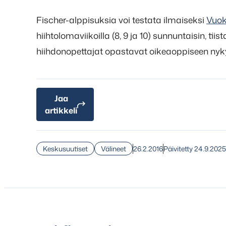
Fischer-alppisuksia voi testata ilmaiseksi
Vuok
hiihtolomaviikoilla (8, 9 ja 10) sunnuntaisin, tii
hiihdonopettajat opastavat oikeaoppiseen nyky
Jaa
artikkeli
26.2.2016
Päivitetty 24.9.2025
Keskusuutiset
Välineet