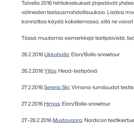
Talvella 2016 hiihtokeskukset järjestävät yhd
välineiden testausmahdollisuuksia. Lisäksi mo
kannattaa käydä kokeilemassa, sillä ne voivat
Tässä muutamia esimerkkejä testipäivistä, li
26.2.2016
Ukkohalla
: Elan/Bolle-snowtour
26.2.2016
Ylläs
: Head-testipäivä
27.2.2016
Serena Ski
: Vimana-lumilaudat testiss
27.2.2016
Himos
: Elan/Bolle-snowtour
27.–28.2.2016
Mustavaara
: Nordican testikiertu