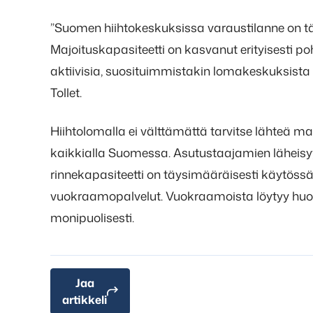
”Suomen hiihtokeskuksissa varaustilanne on täll
Majoituskapasiteetti on kasvanut erityisesti po
aktiivisia, suosituimmistakin lomakeskuksista 
Tollet.
Hiihtolomalla ei välttämättä tarvitse lähteä m
kaikkialla Suomessa. Asutustaajamien läheisyy
rinnekapasiteetti on täysimääräisesti käytössä
vuokraamopalvelut. Vuokraamoista löytyy huoll
monipuolisesti.
Jaa
artikkeli