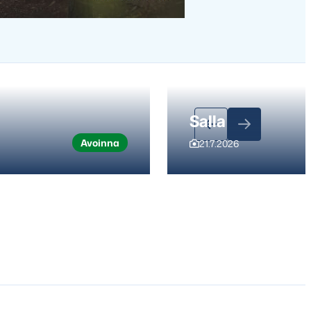
Salla
Avoinna
21.7.2026