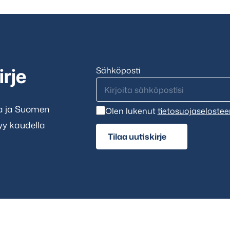
Sähköposti
irje
ta ja Suomen
Olen lukenut
tietosuojaselostee
tyy kaudella
Tilaa uutiskirje