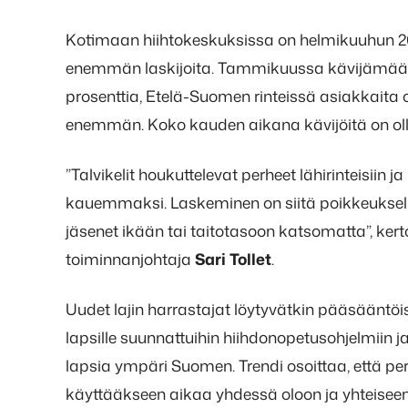
Kotimaan hiihtokeskuksissa on helmikuuhun 2
enemmän laskijoita. Tammikuussa kävijämää
prosenttia, Etelä-Suomen rinteissä asiakkaita o
enemmän. Koko kauden aikana kävijöitä on oll
”Talvikelit houkuttelevat perheet lähirinteisiin
kauemmaksi. Laskeminen on siitä poikkeukselline
jäsenet ikään tai taitotasoon katsomatta”, ke
toiminnanjohtaja
Sari Tollet
.
Uudet lajin harrastajat löytyvätkin pääsääntöi
lapsille suunnattuihin hiihdonopetusohjelmiin ja
lapsia ympäri Suomen. Trendi osoittaa, että per
käyttääkseen aikaa yhdessä oloon ja yhteisee