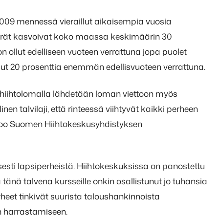
009 mennessä vieraillut aikaisempia vuosia
rät kasvoivat koko maassa keskimäärin 30
n ollut edelliseen vuoteen verrattuna jopa puolet
ut 20 prosenttia enemmän edellisvuoteen verrattuna.
 ja hiihtolomalla lähdetään loman viettoon myös
n talvilaji, että rinteessä viihtyvät kaikki perheen
rtoo Suomen Hiihtokeskusyhdistyksen
sesti lapsiperheistä. Hiihtokeskuksissa on panostettu
 tänä talvena kursseille onkin osallistunut jo tuhansia
heet tinkivät suurista taloushankinnoista
n harrastamiseen.