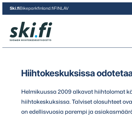
Siirry
Ski.fi
Bikeparkfinland.fi
FINLAV
suoraan
sisältöön
Ski.fi
Hiihtokeskuksissa odotetaa
Helmikuussa 2009 alkavat hiihtolomat k
hiihtokeskuksissa. Talviset olosuhteet ova
on edellisvuosia parempi ja asiakasmäär