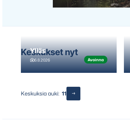
yli
seuraavaan
sisältöön
Keskukset nyt
Ylläs
Avoinna
6.8.2026
Keskuksia auki:
11