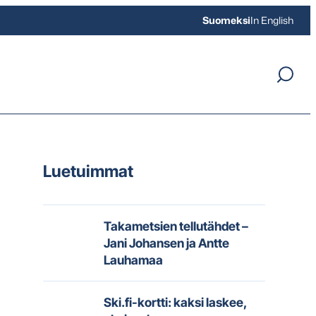
Suomeksi
In English
Luetuimmat
Takametsien tellutähdet –
Jani Johansen ja Antte
Lauhamaa
Ski.fi-kortti: kaksi laskee,