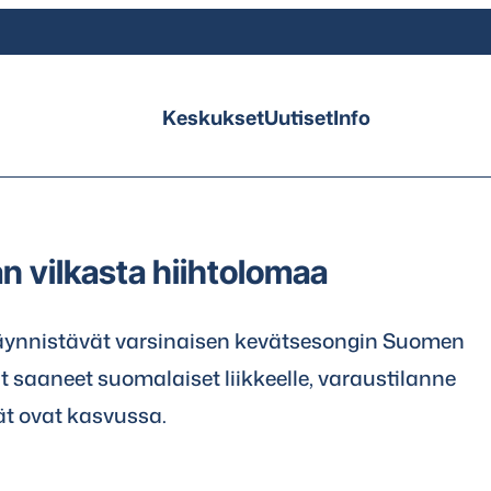
Keskukset
Uutiset
Info
n vilkasta hiihtolomaa
äynnistävät varsinaisen kevätsesongin Suomen
t saaneet suomalaiset liikkeelle, varaustilanne
ät ovat kasvussa.