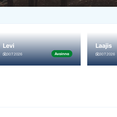
Levi
Laajis
Avoinna
30.7.2026
30.7.2026