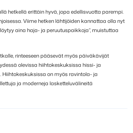
ä hetkellä erittäin hyvä, jopa edellisvuotta parempi.
hjoisessa. Viime hetken lähtijöiden kannattaa olla nyt
löytyy aina haja- ja peruutuspaikkoja”, muistuttaa
atkalle, rinteeseen pääsevät myös päiväkävijät
dessä olevissa hiihtokeskuksissa hissi- ja
. Hiihtokeskuksissa on myös ravintola- ja
ettuja ja moderneja lasketteluvälineitä