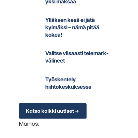
yksi maksaa
Ylläksen kesä ei jätä
kylmäksi – nämä pitää
kokea!
Valitse viisaasti telemark-
välineet
Työskentely
hiihtokeskuksessa
Katso kaikki uutiset
Mainos: