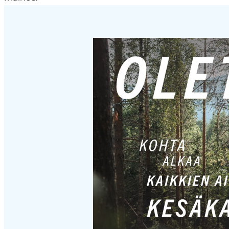
Hyppää
karusellisisällön