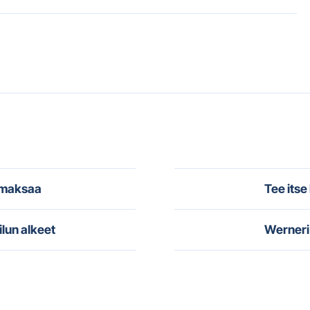
i maksaa
Tee itse
ilun alkeet
Werneri 