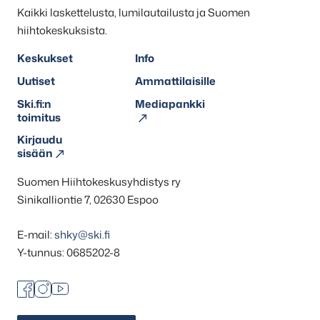
Kaikki laskettelusta, lumilautailusta ja Suomen
hiihtokeskuksista.
Keskukset
Info
Uutiset
Ammattilaisille
Ski.fi:n
Mediapankki
toimitus
Kirjaudu
sisään
Suomen Hiihtokeskusyhdistys ry
Sinikalliontie 7, 02630 Espoo
E-mail:
shky@ski.fi
Y-tunnus: 0685202-8
Facebook
Instagram
Youtube