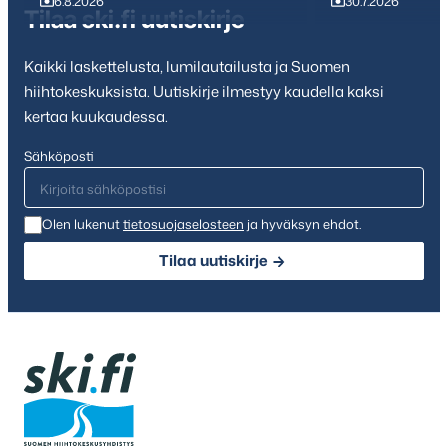
6.8.2026
30.7.2026
Tilaa ski.fi uutiskirje
Kaikki laskettelusta, lumilautailusta ja Suomen
hiihtokeskuksista. Uutiskirje ilmestyy kaudella kaksi
kertaa kuukaudessa.
Sähköposti
Olen lukenut
tietosuojaselosteen
ja hyväksyn ehdot.
Tilaa uutiskirje