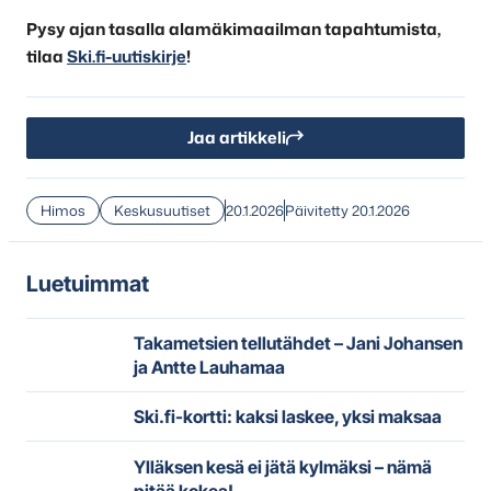
Pysy ajan tasalla alamäkimaailman tapahtumista,
tilaa
Ski.fi-uutiskirje
!
Jaa artikkeli
Himos
Keskusuutiset
20.1.2026
Päivitetty 20.1.2026
Luetuimmat
Takametsien tellutähdet – Jani Johansen
ja Antte Lauhamaa
Ski.fi-kortti: kaksi laskee, yksi maksaa
Ylläksen kesä ei jätä kylmäksi – nämä
pitää kokea!