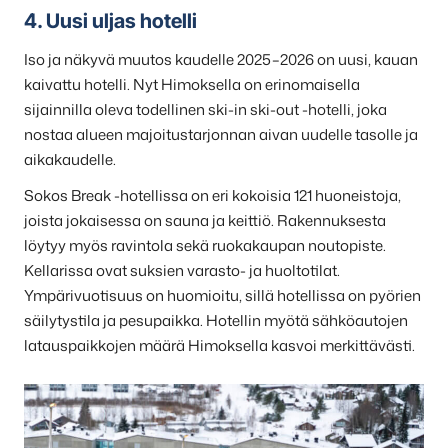
4. Uusi uljas hotelli
Iso ja näkyvä muutos kaudelle 2025–2026 on uusi, kauan
kaivattu hotelli. Nyt Himoksella on erinomaisella
sijainnilla oleva todellinen ski-in ski-out -hotelli, joka
nostaa alueen majoitustarjonnan aivan uudelle tasolle ja
aikakaudelle.
Sokos Break -hotellissa on eri kokoisia 121 huoneistoja,
joista jokaisessa on sauna ja keittiö. Rakennuksesta
löytyy myös ravintola sekä ruokakaupan noutopiste.
Kellarissa ovat suksien varasto- ja huoltotilat.
Ympärivuotisuus on huomioitu, sillä hotellissa on pyörien
säilytystila ja pesupaikka. Hotellin myötä sähköautojen
latauspaikkojen määrä Himoksella kasvoi merkittävästi.