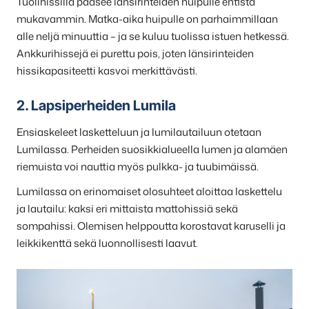
Tuolihissillä pääsee länsirinteiden huipulle entistä
mukavammin. Matka-aika huipulle on parhaimmillaan
alle neljä minuuttia – ja se kuluu tuolissa istuen hetkessä.
Ankkurihissejä ei purettu pois, joten länsirinteiden
hissikapasiteetti kasvoi merkittävästi.
2. Lapsiperheiden Lumila
Ensiaskeleet lasketteluun ja lumilautailuun otetaan
Lumilassa. Perheiden suosikkialueella lumen ja alamäen
riemuista voi nauttia myös pulkka- ja tuubimäissä.
Lumilassa on erinomaiset olosuhteet aloittaa laskettelu
ja lautailu: kaksi eri mittaista mattohissiä sekä
sompahissi. Olemisen helppoutta korostavat karuselli ja
leikkikenttä sekä luonnollisesti laavut.