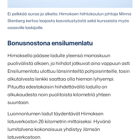
Ei pelkkää auraa ja alkeita. Himoksen hiihtokoulun johtaja Minna
Stenberg kertoo laajasta kasvatustyöstä sekä kursseista myös
osaaville laskijoille.
Bonusnostona ensilumenlatu
Himoksella pääsee ladulle yleensä marraskuun
puolivälistä alkaen, ja hiihdot jatkuvat aina vappuun asti.
Ensilumenlatu ulottuu länsirinteiltä pohjoisrinteille, tosin
alkutalvesta lenkki saattaa olla hieman lyhyempi.
Pituutta edestakaisin hiihdettävällä ladulla on
alkukaudesta noin puolitoista kilometriä yhteen
suuntaan.
Luonnonlumen ladut täydentävät Himoksen
latuverkoston 26 kilometrin mittaiseksi. Hyvänä
lumitalvena kokonaisuus yhdistyy Jämsän
latuverkostoon.