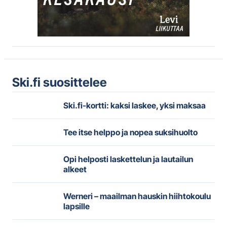
Ski.fi suosittelee
Ski.fi-kortti: kaksi laskee, yksi maksaa
Tee itse helppo ja nopea suksihuolto
Opi helposti laskettelun ja lautailun
alkeet
Werneri – maailman hauskin hiihtokoulu
lapsille