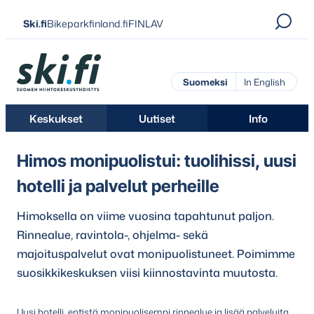
Siirry
Ski.fi
Bikeparkfinland.fi
FINLAV
suoraan
sisältöön
Ski.fi
Suomeksi
In English
Keskukset
Uutiset
Info
Himos monipuolistui: tuolihissi, uusi
hotelli ja palvelut perheille
Himoksella on viime vuosina tapahtunut paljon.
Rinnealue, ravintola-, ohjelma- sekä
majoituspalvelut ovat monipuolistuneet. Poimimme
suosikkikeskuksen viisi kiinnostavinta muutosta.
Uusi hotelli, entistä monipuolisempi rinnealue ja lisää palveluita.