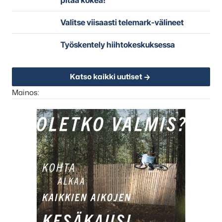
Valitse viisaasti telemark-välineet
Työskentely hiihtokeskuksessa
Katso kaikki uutiset
Mainos: