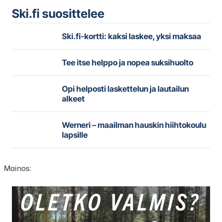
Ski.fi suosittelee
Ski.fi-kortti: kaksi laskee, yksi maksaa
Tee itse helppo ja nopea suksihuolto
Opi helposti laskettelun ja lautailun
alkeet
Werneri – maailman hauskin hiihtokoulu
lapsille
Mainos:
Hyppää
karusellisisällön