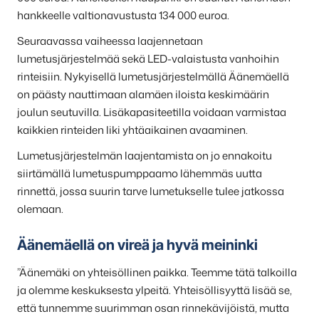
hankkeelle valtionavustusta 134 000 euroa.
Seuraavassa vaiheessa laajennetaan
lumetusjärjestelmää sekä LED-valaistusta vanhoihin
rinteisiin. Nykyisellä lumetusjärjestelmällä Äänemäellä
on päästy nauttimaan alamäen iloista keskimäärin
joulun seutuvilla. Lisäkapasiteetilla voidaan varmistaa
kaikkien rinteiden liki yhtäaikainen avaaminen.
Lumetusjärjestelmän laajentamista on jo ennakoitu
siirtämällä lumetuspumppaamo lähemmäs uutta
rinnettä, jossa suurin tarve lumetukselle tulee jatkossa
olemaan.
Äänemäellä on vireä ja hyvä meininki
”Äänemäki on yhteisöllinen paikka. Teemme tätä talkoilla
ja olemme keskuksesta ylpeitä. Yhteisöllisyyttä lisää se,
että tunnemme suurimman osan rinnekävijöistä, mutta