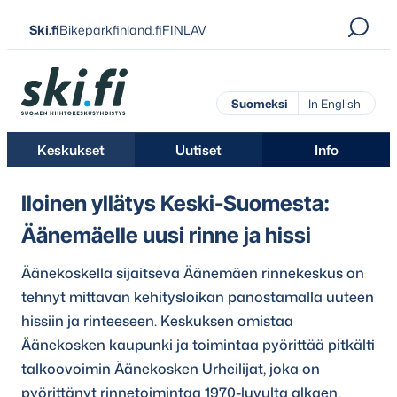
Siirry
Ski.fi
Bikeparkfinland.fi
FINLAV
suoraan
sisältöön
Ski.fi
Suomeksi
In English
Keskukset
Uutiset
Info
Iloinen yllätys Keski-Suomesta:
Äänemäelle uusi rinne ja hissi
Äänekoskella sijaitseva Äänemäen rinnekeskus on
tehnyt mittavan kehitysloikan panostamalla uuteen
hissiin ja rinteeseen. Keskuksen omistaa
Äänekosken kaupunki ja toimintaa pyörittää pitkälti
talkoovoimin Äänekosken Urheilijat, joka on
pyörittänyt rinnetoimintaa 1970-luvulta alkaen.