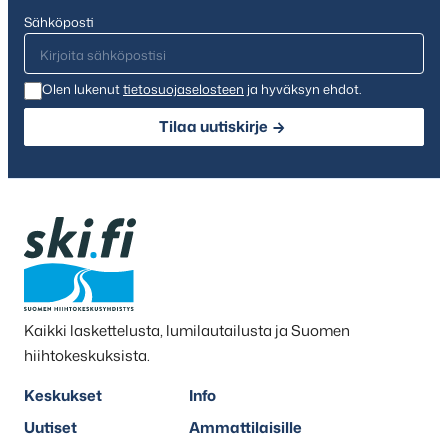
Sähköposti
Olen lukenut
tietosuojaselosteen
ja hyväksyn ehdot.
Tilaa uutiskirje
Kaikki laskettelusta, lumilautailusta ja Suomen
hiihtokeskuksista.
Keskukset
Info
Uutiset
Ammattilaisille