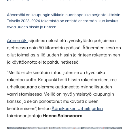
Äänemäki on kaupungin vilkkain nuorisopaikka perjantai-iltaisin.
Talvella 2023–2024 tekemistä on entistä enemmän, kun keskus
avaa uuden hissin ja rinteen.
Äänemäki
sijaitsee nelostietä Jyväskylästä pohjoiseen
ajettaessa noin 50 kilometrin päässä. Äänemäen kesä on
ollut toimelias, sillä uuden hissin ja rinteen rakentaminen
ja käyttöönotto ei tapahdu hetkessä.
”Meillä ei ole kesätoimintaa, joten se on hyvä aika
rakentaa uutta. Kaupunki hoiti hissin rakentamisen, me
urheiluseurana olemme auttaneet toiminnallisuuden
varmistamisessa. Meillä on hyvä yhteistyö kaupungin
kanssa ja se on panostanut mukavasti alueen
kehittämiseen”, kertoo
Äänekosken Urheilijoiden
toiminnanjohtaja
Henna Salonvaara
.