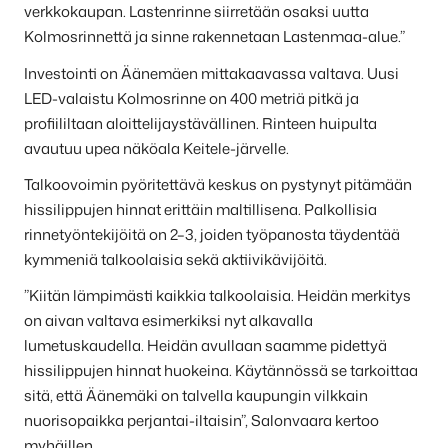
verkkokaupan. Lastenrinne siirretään osaksi uutta
Kolmosrinnettä ja sinne rakennetaan Lastenmaa-alue.”
Investointi on Äänemäen mittakaavassa valtava. Uusi
LED-valaistu Kolmosrinne on 400 metriä pitkä ja
profiililtaan aloittelijaystävällinen. Rinteen huipulta
avautuu upea näköala Keitele-järvelle.
Talkoovoimin pyöritettävä keskus on pystynyt pitämään
hissilippujen hinnat erittäin maltillisena. Palkollisia
rinnetyöntekijöitä on 2–3, joiden työpanosta täydentää
kymmeniä talkoolaisia sekä aktiivikävijöitä.
”Kiitän lämpimästi kaikkia talkoolaisia. Heidän merkitys
on aivan valtava esimerkiksi nyt alkavalla
lumetuskaudella. Heidän avullaan saamme pidettyä
hissilippujen hinnat huokeina. Käytännössä se tarkoittaa
sitä, että Äänemäki on talvella kaupungin vilkkain
nuorisopaikka perjantai-iltaisin”, Salonvaara kertoo
myhäillen.