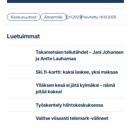
Keskusuutiset
Äänemäki
2.11.2023
Päivitetty 14.10.2025
Luetuimmat
Takametsien tellutähdet – Jani Johansen
ja Antte Lauhamaa
Ski.fi-kortti: kaksi laskee, yksi maksaa
Ylläksen kesä ei jätä kylmäksi – nämä
pitää kokea!
Työskentely hiihtokeskuksessa
Valitse viisaasti telemark-välineet