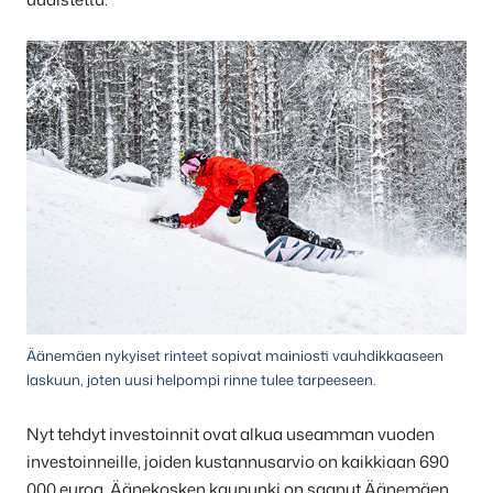
Äänemäen nykyiset rinteet sopivat mainiosti vauhdikkaaseen
laskuun, joten uusi helpompi rinne tulee tarpeeseen.
Nyt tehdyt investoinnit ovat alkua useamman vuoden
investoinneille, joiden kustannusarvio on kaikkiaan 690
000 euroa. Äänekosken kaupunki on saanut Äänemäen