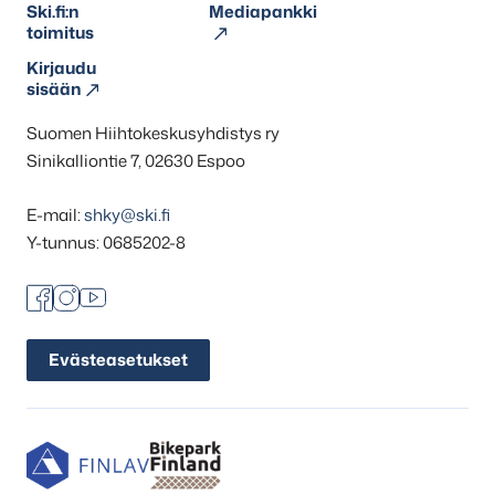
Ski.fi:n
Mediapankki
toimitus
Kirjaudu
sisään
Suomen Hiihtokeskusyhdistys ry
Sinikalliontie 7, 02630 Espoo
E-mail:
shky@ski.fi
Y-tunnus: 0685202-8
Facebook
Instagram
Youtube
Evästeasetukset