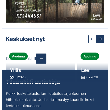
yli
seuraavaan
sisältöön
Keskukset nyt
Avoinna
Avoinna
Keskuksia auki:
11
Ylläs
Levi
6.8.2026
30.7.2026
Tilaa ski.fi uutiskirje
Kaikki laskettelusta, lumilautailusta ja Suomen
hiihtokeskuksista. Uutiskirje ilmestyy kaudella kaksi
kertaa kuukaudessa.