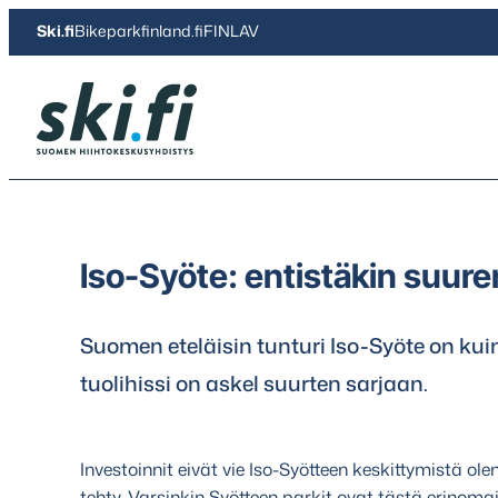
Siirry
Ski.fi
Bikeparkfinland.fi
FINLAV
suoraan
sisältöön
Ski.fi
Iso-Syöte: entistäkin suure
Suomen eteläisin tunturi Iso-Syöte on kuin
tuolihissi on askel suurten sarjaan.
Investoinnit eivät vie Iso-Syötteen keskittymistä olenn
tehty. Varsinkin Syötteen parkit ovat tästä erinomai