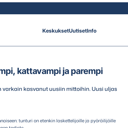
Keskukset
Uutiset
Info
mpi, kattavampi ja parempi
 varkain kasvanut uusiin mittoihin. Uusi uljas
aiseen: tunturi on etenkin laskettelijoille ja pyöräilijöille
nen todiste.