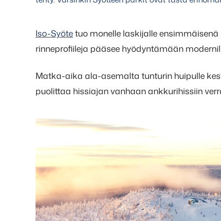
Iso-Syöte
tuo monelle laskijalle ensimmäisenä m
rinneprofiileja pääsee hyödyntämään modernilla 
Matka-aika ala-asemalta tunturin huipulle kest
puolittaa hissiajan vanhaan ankkurihissiin verr