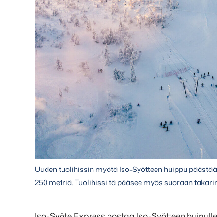
Uuden tuolihissin myötä Iso-Syötteen huippu päästään
250 metriä. Tuolihissiltä pääsee myös suoraan takarint
Iso-Syöte Express nostaa Iso-Syötteen huipulle