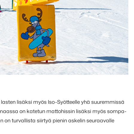
 lasten lisäksi myös Iso-Syötteelle yhä suuremmissä
maassa on katetun mattohissin lisäksi myös sompa-
an on turvallista siirtyä pienin askelin seuraavalle