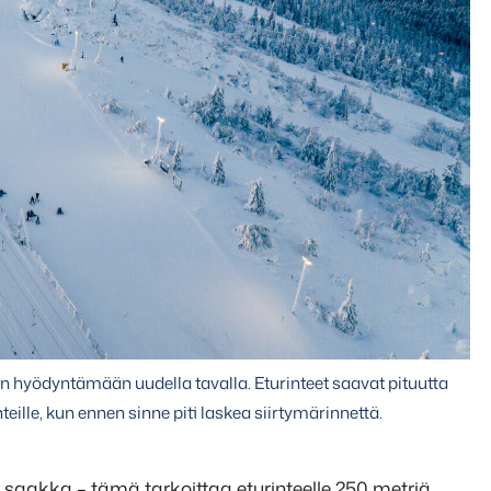
 hyödyntämään uudella tavalla. Eturinteet saavat pituutta
eille, kun ennen sinne piti laskea siirtymärinnettä.
 saakka – tämä tarkoittaa eturinteelle 250 metriä