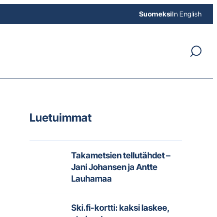
Suomeksi
In English
Luetuimmat
Takametsien tellutähdet –
Jani Johansen ja Antte
Lauhamaa
Ski.fi-kortti: kaksi laskee,