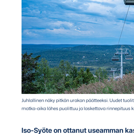
Juhlallinen näky pitkän urakan päätteeksi. Uudet tuolit t
matka-aika lähes puolittuu ja laskettava rinnepituus 
Iso-Syöte on ottanut useamman ka