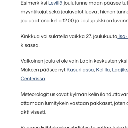
Esimerkiksi
Levillä
joulutunnelmaan pääsee tutu
myyntikojut sekä jouluvalot luovat hienon tunn
jouluaattona kello 12.00 ja Joulupukki on luvannu
Kinkkua voi sulatella vaikka 27. joulukuuta
Iso-
kisassa.
Valkoinen joulu ei ole vain Lapin keskusten yk
Mäkeen pääsee nyt
Kasurilassa
,
Kolilla
,
Laajik
Centerissä
.
Meteorologit uskovat kylmän kelin ilahduttavan 
ottamaan lumitykein vastaan pakkaset, joten a
aktiivisesti.
Suomen Hiihtokeskusyhdistys toivottaa koko lask