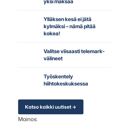
yksi maksaa
Ylläksen kesä ei jätä
kylmäksi – nämä pitää
kokea!
Valitse viisaasti telemark-
välineet
Työskentely
hiihtokeskuksessa
Katso kaikki uutiset
Mainos: