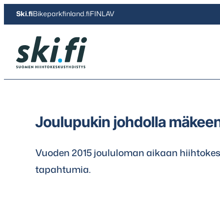
Siirry
Ski.fi
Bikeparkfinland.fi
FINLAV
suoraan
sisältöön
Ski.fi
Joulupukin johdolla mäkee
Vuoden 2015 joululoman aikaan hiihtokesk
tapahtumia.