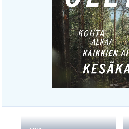
Hyppää
karusellisisällön
yli
seuraavaan
sisältöön