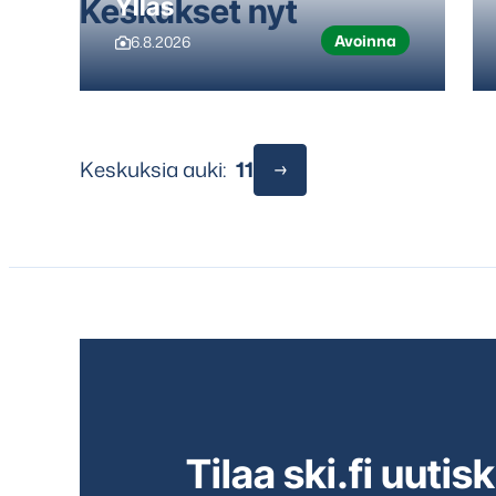
Keskukset nyt
Ylläs
Avoinna
6.8.2026
Keskuksia auki:
11
Tilaa ski.fi uutisk