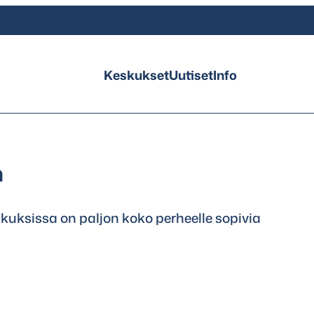
Keskukset
Uutiset
Info
n
uksissa on paljon koko perheelle sopivia