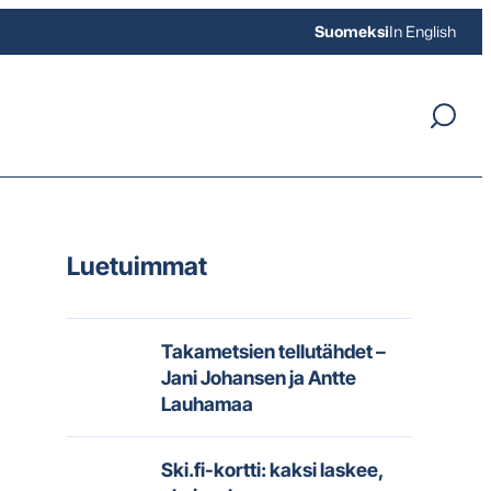
Suomeksi
In English
Luetuimmat
Takametsien tellutähdet –
Jani Johansen ja Antte
Lauhamaa
Ski.fi-kortti: kaksi laskee,