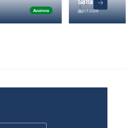
Salla
Avoinna
21.7.2026