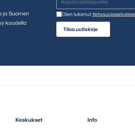
ta ja Suomen
Olen lukenut
tietosuojaselostee
tyy kaudella
Tilaa uutiskirje
Keskukset
Info