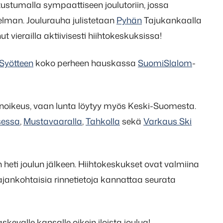
stumalla sympaattiseen joulutoriin, jossa
elman. Joulurauha julistetaan
Pyhän
Tajukankaalla
t vierailla aktiivisesti hiihtokeskuksissa!
Syötteen
koko perheen hauskassa
SuomiSlalom
-
sinoikeus, vaan lunta löytyy myös Keski-Suomesta.
sessa
,
Mustavaaralla
,
Tahkolla
sekä
Varkaus Ski
heti joulun jälkeen. Hiihtokeskukset ovat valmiina
jankohtaisia rinnetietoja kannattaa seurata
evalle kansalle oikein iloista joulua!