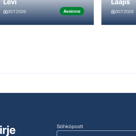
Levi
Laajis
Avoinna
30.7.2026
30.7.2026
Sähköposti
irje