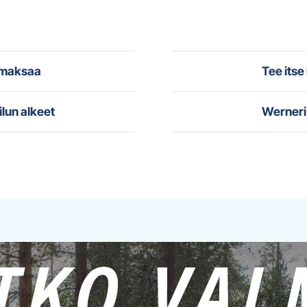
i maksaa
Tee itse
ilun alkeet
Werneri 