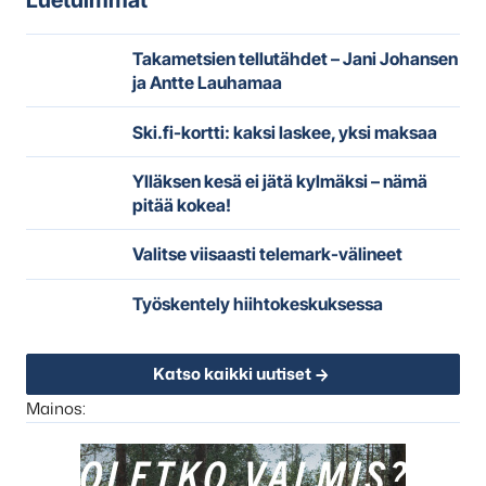
Luetuimmat
Takametsien tellutähdet – Jani Johansen
ja Antte Lauhamaa
Ski.fi-kortti: kaksi laskee, yksi maksaa
Ylläksen kesä ei jätä kylmäksi – nämä
pitää kokea!
Valitse viisaasti telemark-välineet
Työskentely hiihtokeskuksessa
Katso kaikki uutiset
Mainos: