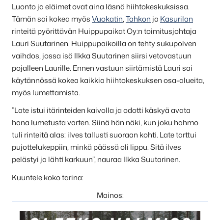
Luonto ja eläimet ovat aina läsnä hiihtokeskuksissa.
Tämän sai kokea myös
Vuokatin
,
Tahkon
ja
Kasurilan
rinteitä pyörittävän Huippupaikat Oy:n toimitusjohtaja
Lauri Suutarinen. Huippupaikoilla on tehty sukupolven
vaihdos, jossa isä Ilkka Suutarinen siirsi vetovastuun
pojalleen Laurille. Ennen vastuun siirtämistä Lauri sai
käytännössä kokea kaikkia hiihtokeskuksen osa-alueita,
myös lumettamista.
”Late istui itärinteiden kaivolla ja odotti käskyä avata
hana lumetusta varten. Siinä hän näki, kun joku hahmo
tuli rinteitä alas: ilves tallusti suoraan kohti. Late tarttui
pujottelukeppiin, minkä päässä oli lippu. Sitä ilves
pelästyi ja lähti karkuun”, nauraa Ilkka Suutarinen.
Kuuntele koko tarina:
Mainos: