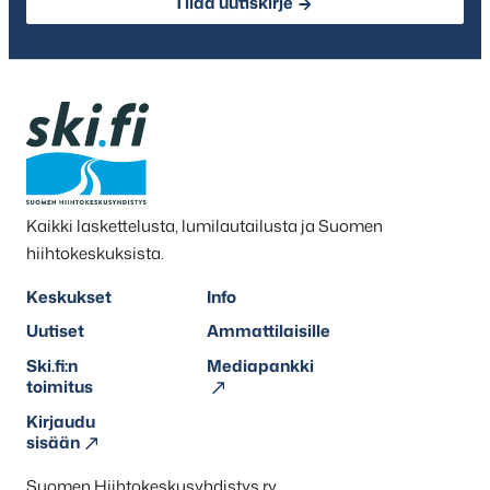
Tilaa uutiskirje
Kaikki laskettelusta, lumilautailusta ja Suomen
hiihtokeskuksista.
Keskukset
Info
Uutiset
Ammattilaisille
Ski.fi:n
Mediapankki
toimitus
Kirjaudu
sisään
Suomen Hiihtokeskusyhdistys ry