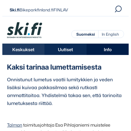
Siirry
Ski.fi
Bikeparkfinland.fi
FINLAV
suoraan
sisältöön
Ski.fi
Suomeksi
In English
Keskukset
Uutiset
Info
Kaksi tarinaa lumettamisesta
Onnistunut lumetus vaatii lumitykkien ja veden
lisäksi kuivaa pakkasilmaa sekä rutkasti
ammattitaitoa. Yhdistelmä takaa sen, että tarinoita
lumetuksesta riittää.
Talman
toimitusjohtaja Esa Pihlajaniemi muistelee