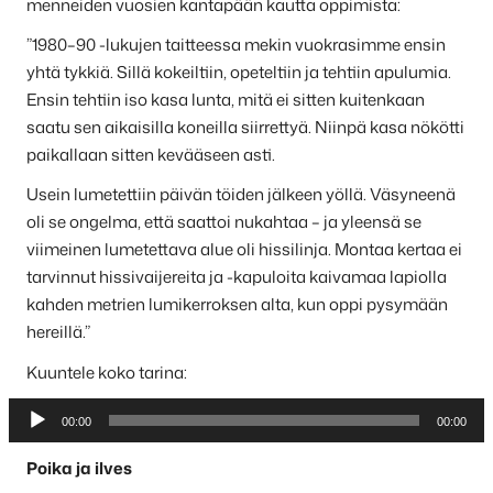
menneiden vuosien kantapään kautta oppimista:
”1980–90 -lukujen taitteessa mekin vuokrasimme ensin
yhtä tykkiä. Sillä kokeiltiin, opeteltiin ja tehtiin apulumia.
Ensin tehtiin iso kasa lunta, mitä ei sitten kuitenkaan
saatu sen aikaisilla koneilla siirrettyä. Niinpä kasa nökötti
paikallaan sitten kevääseen asti.
Usein lumetettiin päivän töiden jälkeen yöllä. Väsyneenä
oli se ongelma, että saattoi nukahtaa – ja yleensä se
viimeinen lumetettava alue oli hissilinja. Montaa kertaa ei
tarvinnut hissivaijereita ja -kapuloita kaivamaa lapiolla
kahden metrien lumikerroksen alta, kun oppi pysymään
hereillä.”
Kuuntele koko tarina:
Äänitoistin
00:00
00:00
Poika ja ilves