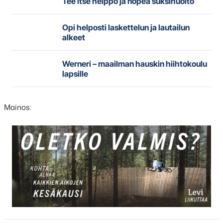
Tee itse helppo ja nopea suksihuolto
Opi helposti laskettelun ja lautailun
alkeet
Werneri – maailman hauskin hiihtokoulu
lapsille
Mainos:
Hyppää
karusellisisällön
yli
seuraavaan
sisältöön