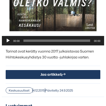
Äänitoistin
00:00
00:00
Tarinat ovat kerätty vuonna 2017 julkaistavaa Suomen
Hiihtokeskusyhdistys 30 vuotta -juhlakirjaa varten.
Jaa artikkeli
Keskusuutiset
4.12.2015
Päivitetty 24.9.2025