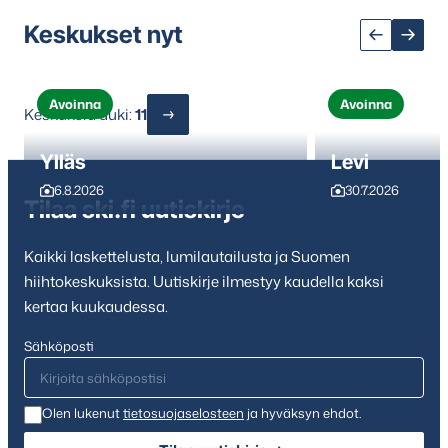
Keskukset nyt
Avoinna
Avoinna
Keskuksia auki:
11
Ylläs
Levi
6.8.2026
30.7.2026
Tilaa ski.fi uutiskirje
Kaikki laskettelusta, lumilautailusta ja Suomen
hiihtokeskuksista. Uutiskirje ilmestyy kaudella kaksi
kertaa kuukaudessa.
Sähköposti
Olen lukenut
tietosuojaselosteen
ja hyväksyn ehdot.