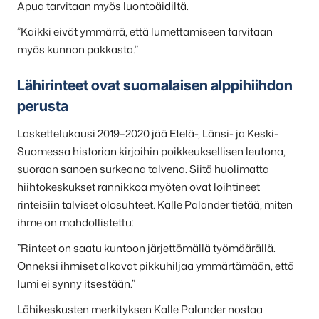
Apua tarvitaan myös luontoäidiltä.
”Kaikki eivät ymmärrä, että lumettamiseen tarvitaan
myös kunnon pakkasta.”
Lähirinteet ovat suomalaisen alppihiihdon
perusta
Laskettelukausi 2019–2020 jää Etelä-, Länsi- ja Keski-
Suomessa historian kirjoihin poikkeuksellisen leutona,
suoraan sanoen surkeana talvena. Siitä huolimatta
hiihtokeskukset rannikkoa myöten ovat loihtineet
rinteisiin talviset olosuhteet. Kalle Palander tietää, miten
ihme on mahdollistettu:
”Rinteet on saatu kuntoon järjettömällä työmäärällä.
Onneksi ihmiset alkavat pikkuhiljaa ymmärtämään, että
lumi ei synny itsestään.”
Lähikeskusten merkityksen Kalle Palander nostaa