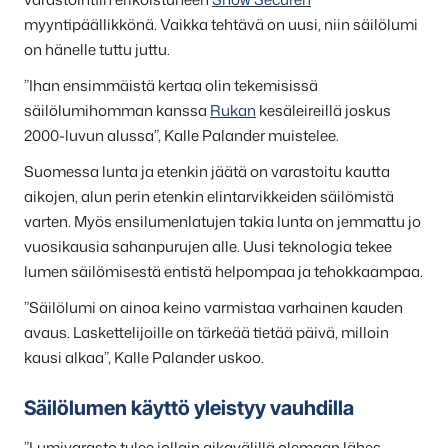
myyntipäällikkönä. Vaikka tehtävä on uusi, niin säilölumi
on hänelle tuttu juttu.
”Ihan ensimmäistä kertaa olin tekemisissä
säilölumihomman kanssa
Rukan
kesäleireillä joskus
2000-luvun alussa”, Kalle Palander muistelee.
Suomessa lunta ja etenkin jäätä on varastoitu kautta
aikojen, alun perin etenkin elintarvikkeiden säilömistä
varten. Myös ensilumenlatujen takia lunta on jemmattu jo
vuosikausia sahanpurujen alle. Uusi teknologia tekee
lumen säilömisestä entistä helpompaa ja tehokkaampaa.
”Säilölumi on ainoa keino varmistaa varhainen kauden
avaus. Laskettelijoille on tärkeää tietää päivä, milloin
kausi alkaa”, Kalle Palander uskoo.
Säilölumen käyttö yleistyy vauhdilla
”Lumivarasto tulee jollain aikavälillä olemaan lähes