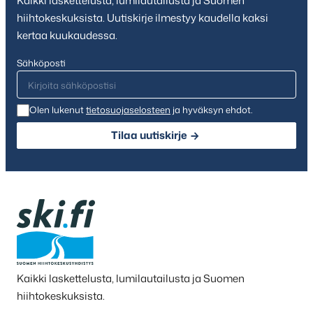
Kaikki laskettelusta, lumilautailusta ja Suomen
hiihtokeskuksista. Uutiskirje ilmestyy kaudella kaksi
kertaa kuukaudessa.
Sähköposti
Olen lukenut
tietosuojaselosteen
ja hyväksyn ehdot.
Tilaa uutiskirje
Kaikki laskettelusta, lumilautailusta ja Suomen
hiihtokeskuksista.