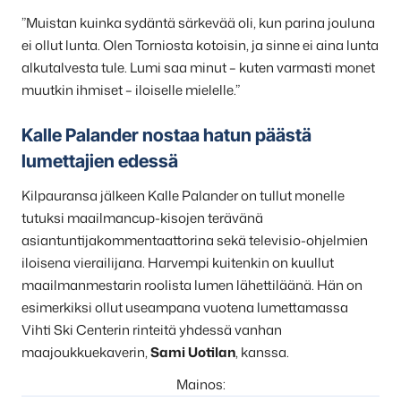
”Muistan kuinka sydäntä särkevää oli, kun parina jouluna
ei ollut lunta. Olen Torniosta kotoisin, ja sinne ei aina lunta
alkutalvesta tule. Lumi saa minut – kuten varmasti monet
muutkin ihmiset – iloiselle mielelle.”
Kalle Palander nostaa hatun päästä
lumettajien edessä
Kilpauransa jälkeen Kalle Palander on tullut monelle
tutuksi maailmancup-kisojen terävänä
asiantuntijakommentaattorina sekä televisio-ohjelmien
iloisena vierailijana. Harvempi kuitenkin on kuullut
maailmanmestarin roolista lumen lähettiläänä. Hän on
esimerkiksi ollut useampana vuotena lumettamassa
Vihti Ski Centerin rinteitä yhdessä vanhan
maajoukkuekaverin,
Sami Uotilan
, kanssa.
Mainos: