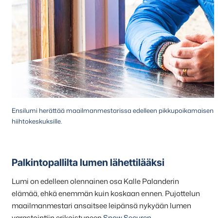
Ensilumi herättää maailmanmestarissa edelleen pikkupoikamaisen r
hiihtokeskuksille.
Palkintopallilta lumen lähettilääksi
Lumi on edelleen olennainen osa Kalle Palanderin
elämää, ehkä enemmän kuin koskaan ennen. Pujottelun
maailmanmestari ansaitsee leipänsä nykyään lumen
varastointiin erikoistuneen
Snow Securen