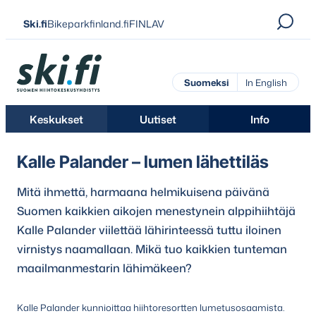
Siirry
Ski.fi
Bikeparkfinland.fi
FINLAV
suoraan
sisältöön
Ski.fi
Suomeksi
In English
Keskukset
Uutiset
Info
Kalle Palander – lumen lähettiläs
Mitä ihmettä, harmaana helmikuisena päivänä
Suomen kaikkien aikojen menestynein alppihiihtäjä
Kalle Palander viilettää lähirinteessä tuttu iloinen
virnistys naamallaan. Mikä tuo kaikkien tunteman
maailmanmestarin lähimäkeen?
Kalle Palander kunnioittaa hiihtoresortten lumetusosaamista.