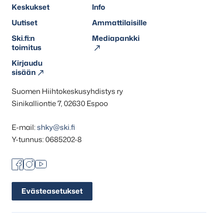
Keskukset
Info
Uutiset
Ammattilaisille
Ski.fi:n
Mediapankki
toimitus
Kirjaudu
sisään
Suomen Hiihtokeskusyhdistys ry
Sinikalliontie 7, 02630 Espoo
E-mail:
shky@ski.fi
Y-tunnus: 0685202-8
Facebook
Instagram
Youtube
Evästeasetukset