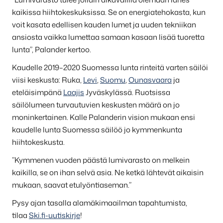
kaikissa hiihtokeskuksissa. Se on energiatehokasta, kun
voit kasata edellisen kauden lumet ja uuden tekniikan
ansiosta vaikka lumettaa samaan kasaan lisää tuoretta
lunta”, Palander kertoo.
Kaudelle 2019–2020 Suomessa lunta rinteitä varten säilöi
viisi keskusta: Ruka,
Levi
,
Suomu
,
Ounasvaara
ja
eteläisimpänä
Laajis
Jyväskylässä. Ruotsissa
säilölumeen turvautuvien keskusten määrä on jo
moninkertainen. Kalle Palanderin vision mukaan ensi
kaudelle lunta Suomessa säilöö jo kymmenkunta
hiihtokeskusta.
”Kymmenen vuoden päästä lumivarasto on melkein
kaikilla, se on ihan selvä asia. Ne ketkä lähtevät aikaisin
mukaan, saavat etulyöntiaseman.”
Pysy ajan tasalla alamäkimaailman tapahtumista,
tilaa
Ski.fi-uutiskirje
!