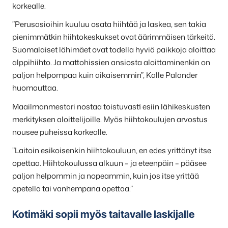
korkealle.
”Perusasioihin kuuluu osata hiihtää ja laskea, sen takia
pienimmätkin hiihtokeskukset ovat äärimmäisen tärkeitä.
Suomalaiset lähimäet ovat todella hyviä paikkoja aloittaa
alppihiihto. Ja mattohissien ansiosta aloittaminenkin on
paljon helpompaa kuin aikaisemmin”, Kalle Palander
huomauttaa.
Maailmanmestari nostaa toistuvasti esiin lähikeskusten
merkityksen aloittelijoille. Myös hiihtokoulujen arvostus
nousee puheissa korkealle.
”Laitoin esikoisenkin hiihtokouluun, en edes yrittänyt itse
opettaa. Hiihtokoulussa alkuun – ja eteenpäin – pääsee
paljon helpommin ja nopeammin, kuin jos itse yrittää
opetella tai vanhempana opettaa.”
Kotimäki sopii myös taitavalle laskijalle