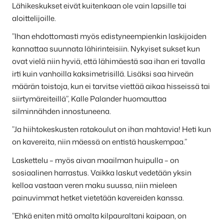
Lähikeskukset eivät kuitenkaan ole vain lapsille tai
aloittelijoille.
”Ihan ehdottomasti myös edistyneempienkin laskijoiden
kannattaa suunnata lähirinteisiin. Nykyiset sukset kun
ovat vielä niin hyviä, että lähimäestä saa ihan eri tavalla
irti kuin vanhoilla kaksimetrisillä. Lisäksi saa hirveän
määrän toistoja, kun ei tarvitse viettää aikaa hisseissä tai
siirtymäreiteillä”, Kalle Palander huomauttaa
silminnähden innostuneena.
”Ja hiihtokeskusten ratakoulut on ihan mahtavia! Heti kun
on kavereita, niin mäessä on entistä hauskempaa.”
Laskettelu – myös aivan maailman huipulla – on
sosiaalinen harrastus. Vaikka laskut vedetään yksin
kelloa vastaan veren maku suussa, niin mieleen
painuvimmat hetket vietetään kavereiden kanssa.
”Ehkä eniten mitä omalta kilpauraltani kaipaan, on