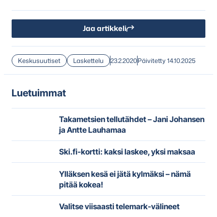
Jaa artikkeli
Keskusuutiset
Laskettelu
23.2.2020
Päivitetty 14.10.2025
Luetuimmat
Takametsien tellutähdet – Jani Johansen
ja Antte Lauhamaa
Ski.fi-kortti: kaksi laskee, yksi maksaa
Ylläksen kesä ei jätä kylmäksi – nämä
pitää kokea!
Valitse viisaasti telemark-välineet