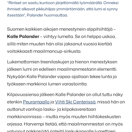
”Rinteet on saatu kuntoon järjettömällä työmäärällä. Onneksi
ihmiset alkavat pikkuhiljaa ymmärtämään, että lumi ei synny
itsestään”, Palander huomauttaa.
Suomen kaikkien aikojen menestynein alppihiihtäjä –
Kalle Palander
– viihtyy lumella. Se on helppo uskoa,
sillä miten muuten hän olisi jaksanut vuosia kiertää
voitokkaasti maailmancup-sirkusta.
Lukemattomien treenilaskujen ja hienon menestyksen
jälkeen lumi on edelleen maailmanmestarin elementti.
Nykyään Kalle Palander vapaa-ajallaan tekee lunta ja
työkseen markkinoi lumen varastointia.
Kilpavuosiensa jälkeen Kalle Palander on ollut tuttu näky
etenkin
Peuramaalla
ja
Vihti Ski Centerissä
, missä hän on
auttanut vanhoja lasku- ja kilpakavereitaan
markkinoinnissa – mutta myös muuten hiihtokeskusten
arjessa. Harvempi tietää, että maailmanmestari on myös
valvonut pakkasöitä rinteitä laskukansalle lumettaen.