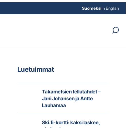
Suomeksi
In English
Luetuimmat
Takametsien tellutähdet –
Jani Johansen ja Antte
Lauhamaa
Ski.fi-kortti: kaksi laskee,