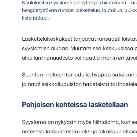
Koululaisten syysloma on nyt myös hiihtoloma. Lask
hengästyttävän runsas: laskettelua, lautailua, pulkka
lista jatkuu...
Laskettelukeskukset tarjoavat runsaasti lois
syyslomien aikaan. Muutamissa keskuksissa pääs
ulkoilun ihanuudesta voi nauttia monin eri tavoi
Suuntaa mäkeen tai ladulle, hyppää satulaan j
ja nauti seikkailupuiston haasteista tai ihastel
Pohjoisen kohteissa lasketellaan
Syysloma on nykyään myös hiihtoloma, kun s
rinteensä laskukansan iloksi jo lokakuun alus