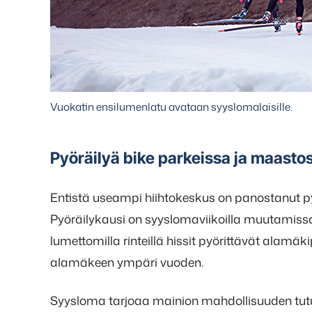
Vuokatin ensilumenlatu avataan syyslomalaisille.
Pyöräilyä bike parkeissa ja maasto
Entistä useampi hiihtokeskus on panostanut pyör
Pyöräilykausi on syyslomaviikoilla muutamiss
lumettomilla rinteillä hissit pyörittävät alamäk
alamäkeen ympäri vuoden.
Syysloma tarjoaa mainion mahdollisuuden tut