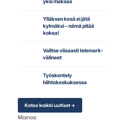
yksi maksaa
Ylläksen kesä ei jätä
kylmäksi – nämä pitää
kokea!
Valitse viisaasti telemark-
välineet
Työskentely
hiihtokeskuksessa
Katso kaikki uutiset
Mainos: