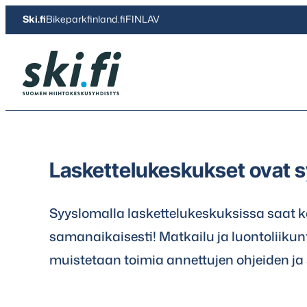
Siirry
Ski.fi
Bikeparkfinland.fi
FINLAV
suoraan
sisältöön
Ski.fi
Laskettelukeskukset ovat 
Syyslomalla laskettelukeskuksissa saat k
samanaikaisesti! Matkailu ja luontoliikunt
muistetaan toimia annettujen ohjeiden j