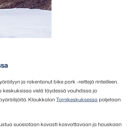
ssa
äilyyn ja rakentanut bike park -reittejä rinteilleen.
a keskuksissa vielä täydessä vauhdissa ja
ipyöräilijöitä. Klaukkalan
Tornikeskuksessa
poljetaan
ustua suosiotaan kovasti kasvattavaan ja hauskaan