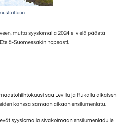
musta iltaan.
een, mutta syyslomalla 2024 ei vielä päästä
 Etelä-Suomessakin nopeasti.
s maastohiihtokausi saa Levillä ja Rukalla aikaisen
nteiden kanssa samaan aikaan ensilumenlatu.
sevät syyslomalla sivakoimaan ensilumenladulle