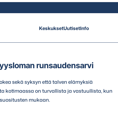
Keskukset
Uutiset
Info
syysloman runsaudensarvi
okea sekä syksyn että talven elämyksiä
a kotimaassa on turvallista ja vastuullista, kun
a suositusten mukaan.