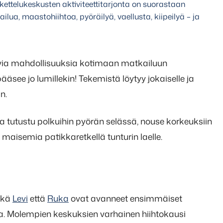
ettelukeskusten aktiviteettitarjonta on suorastaan
ilua, maastohiihtoa, pyöräilyä, vaellusta, kiipeilyä – ja
tavia mahdollisuuksia kotimaan matkailuun
ee jo lumillekin! Tekemistä löytyy jokaiselle ja
n.
a tutustu polkuihin pyörän selässä, nouse korkeuksiin
e maisemia patikkaretkellä tunturin laelle.
ekä
Levi
että
Ruka
ovat avanneet ensimmäiset
sa. Molempien keskuksien varhainen hiihtokausi