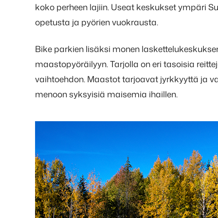
koko perheen lajiin. Useat keskukset ympäri 
opetusta ja pyörien vuokrausta.
Bike parkien lisäksi monen laskettelukeskuksen
maastopyöräilyyn. Tarjolla on eri tasoisia reitte
vaihtoehdon. Maastot tarjoavat jyrkkyyttä ja v
menoon syksyisiä maisemia ihaillen.