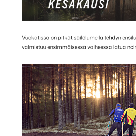
Vuokatissa on pitkät säilölumella tehdyn ensi
valmistuu ensimmäisessä vaiheessa latua noin 1