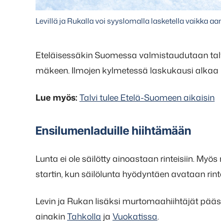
Levillä ja Rukalla voi syyslomalla lasketella vaikka aa
Eteläisessäkin Suomessa valmistaudutaan talv
mäkeen. Ilmojen kylmetessä laskukausi alkaa
Lue myös:
Talvi tulee Etelä-Suomeen aikaisin
Ensilumenladuille hiihtämään
Lunta ei ole säilötty ainoastaan rinteisiin. Myö
startin, kun säilölunta hyödyntäen avataan ri
Levin ja Rukan lisäksi murtomaahiihtäjät pää
ainakin
Tahkolla
ja
Vuokatissa
.