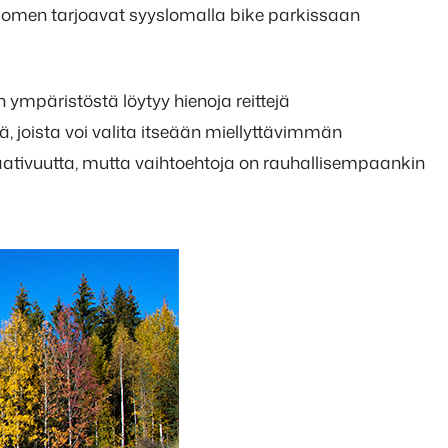
Suomen tarjoavat syyslomalla bike parkissaan
 ympäristöstä löytyy hienoja reittejä
jä, joista voi valita itseään miellyttävimmän
aativuutta, mutta vaihtoehtoja on rauhallisempaankin