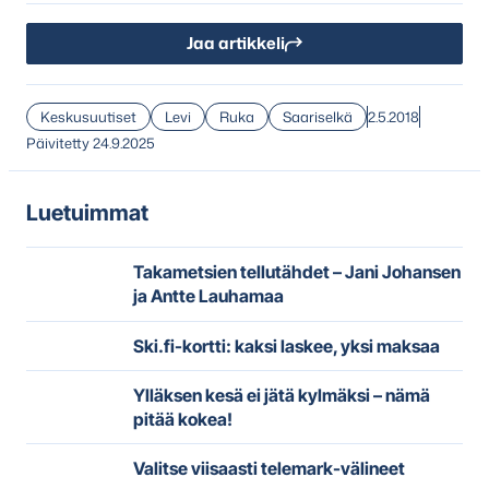
Jaa artikkeli
Keskusuutiset
Levi
Ruka
Saariselkä
2.5.2018
Päivitetty 24.9.2025
Luetuimmat
Takametsien tellutähdet – Jani Johansen
ja Antte Lauhamaa
Ski.fi-kortti: kaksi laskee, yksi maksaa
Ylläksen kesä ei jätä kylmäksi – nämä
pitää kokea!
Valitse viisaasti telemark-välineet