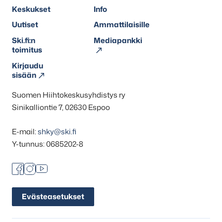
Keskukset
Info
Uutiset
Ammattilaisille
Ski.fi:n
Mediapankki
toimitus
Kirjaudu
sisään
Suomen Hiihtokeskusyhdistys ry
Sinikalliontie 7, 02630 Espoo
E-mail:
shky@ski.fi
Y-tunnus: 0685202-8
Facebook
Instagram
Youtube
Evästeasetukset