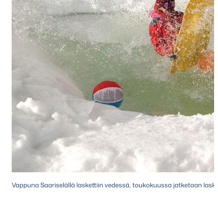
Vappuna Saariselällä laskettiin vedessä, toukokuussa jatketaan lasku