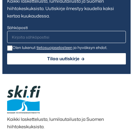
Kaikki laskettelusta, lumilautailusta ja Suomen
hiihtokeskuksista. Uutiskirje ilmestyy kaudella kaksi
kertaa kuukaudessa.
Sähköposti
Olen lukenut
tietosuojaselosteen
ja hyväksyn ehdot.
Tilaa uutiskirje
Kaikki laskettelusta, lumilautailusta ja Suomen
hiihtokeskuksista.