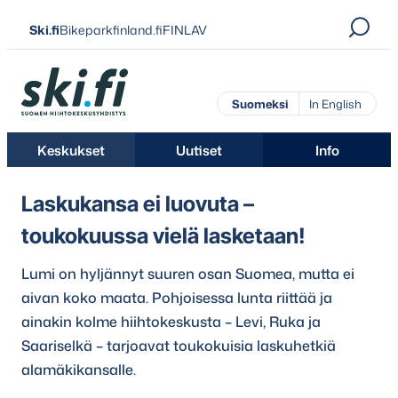
Siirry
Ski.fi
Bikeparkfinland.fi
FINLAV
suoraan
sisältöön
Ski.fi
Suomeksi
In English
Keskukset
Uutiset
Info
Laskukansa ei luovuta –
toukokuussa vielä lasketaan!
Lumi on hyljännyt suuren osan Suomea, mutta ei
aivan koko maata. Pohjoisessa lunta riittää ja
ainakin kolme hiihtokeskusta – Levi, Ruka ja
Saariselkä – tarjoavat toukokuisia laskuhetkiä
alamäkikansalle.