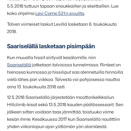
5.5.2018 tuttuun tapaan snoukkaillen ja skeittaillen. Lue
koko ohjelma
Levi Camp 531:n sivuilta
.
Talven viimeiset laskut Levillä lasketaan 6. toukokuuta
2018.
Saariselällä lasketaan pisimpään
Kun muualla hissit siirtyvät kesälomille, niin
Saariselällä
jatketaan talvisissa tunnelmissa. Rinteet on
hienossa kunnossa ja hissiliput saa alennetuilla hinnoilla
vielä lähes pari viikkoa. Talvesta voi pohjoisessa nauttia
aina 13. toukokuuta 2018 asti.
12.5.2018 Saariselällä järjestetään moottorikelkkailun
Hillclimb-kisat sekä 13.5.2018 kauden päätössessarit. Sen
jälkeen sitten voidaan taas jännittää, toistuuko viime
kesän ihme. Kesäkuussa 2017 kun Saariselällä nautittiin
yhden viikonlopun ajan yöttömän yön alamäestä.