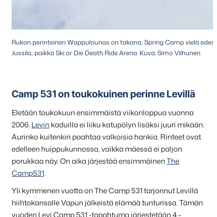
Rukan perinteinen Wappulounas on takana, Spring Camp vielä edessä
Jussila, paikka Ski or Die Death Ride Arena. Kuva: Simo Vilhunen
Camp 531 on toukokuinen perinne Levillä
Eletään toukokuun ensimmäistä viikonloppua vuonna
2006.
Levin
kaduilla ei liiku katupölyn lisäksi juuri mikään.
Aurinko kuitenkin paahtaa valkoisia hankia. Rinteet ovat
edelleen huippukunnossa, vaikka mäessä ei paljon
porukkaa näy. On aika järjestää ensimmäinen
The
Camp531
.
Yli kymmenen vuotta on The Camp 531 tarjonnut Levillä
hiihtokansalle Vapun jälkeistä elämää tunturissa. Tämän
vuoden Levi Camp 531 -tapahtuma järjestetään 4.–