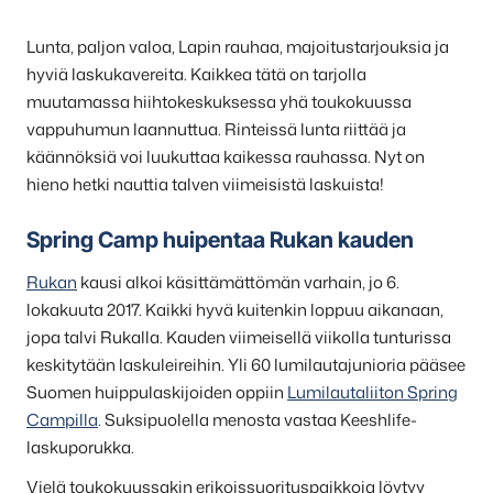
Lunta, paljon valoa, Lapin rauhaa, majoitustarjouksia ja
hyviä laskukavereita. Kaikkea tätä on tarjolla
muutamassa hiihtokeskuksessa yhä toukokuussa
vappuhumun laannuttua. Rinteissä lunta riittää ja
käännöksiä voi luukuttaa kaikessa rauhassa. Nyt on
hieno hetki nauttia talven viimeisistä laskuista!
Spring Camp huipentaa Rukan kauden
Rukan
kausi alkoi käsittämättömän varhain, jo 6.
lokakuuta 2017. Kaikki hyvä kuitenkin loppuu aikanaan,
jopa talvi Rukalla. Kauden viimeisellä viikolla tunturissa
keskitytään laskuleireihin. Yli 60 lumilautajunioria pääsee
Suomen huippulaskijoiden oppiin
Lumilautaliiton Spring
Campilla
. Suksipuolella menosta vastaa Keeshlife-
laskuporukka.
Vielä toukokuussakin erikoissuorituspaikkoja löytyy