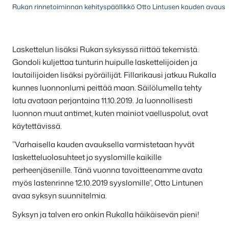
Rukan rinnetoiminnan kehityspäällikkö Otto Lintusen kauden avausla
Laskettelun lisäksi Rukan syksyssä riittää tekemistä.
Gondoli kuljettaa tunturin huipulle laskettelijoiden ja
lautailijoiden lisäksi pyöräilijät. Fillarikausi jatkuu Rukalla
kunnes luonnonlumi peittää maan. Säilölumella tehty
latu avataan perjantaina 11.10.2019. Ja luonnollisesti
luonnon muut antimet, kuten mainiot vaelluspolut, ovat
käytettävissä.
”Varhaisella kauden avauksella varmistetaan hyvät
lasketteluolosuhteet jo syyslomille kaikille
perheenjäsenille. Tänä vuonna tavoitteenamme avata
myös lastenrinne 12.10.2019 syyslomille”, Otto Lintunen
avaa syksyn suunnitelmia.
Syksyn ja talven ero onkin Rukalla häikäisevän pieni!