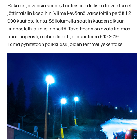
Ruka on jo vuosia säilönyt rinteisiin edellisen talven lumet
jättimäisiin kasoihin. Viime keväänä varastoitiin peräti 112
000 kuutiota lunta. Säilölumella saatiin kauden alkuun
kunnostettua kaksi rinnettä. Tavoitteena on avata kolmas
rinne nopeasti, mahdollisesti jo lauantaina 5.10.2019.
Tämä pyhitetään parkkilaskijoiden temmellyskentäksi.