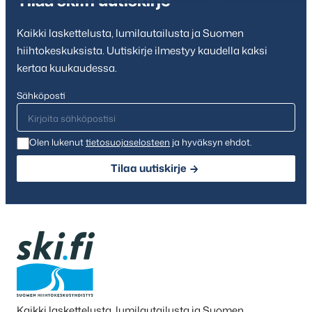
Tilaa ski.fi uutiskirje
Kaikki laskettelusta, lumilautailusta ja Suomen
hiihtokeskuksista. Uutiskirje ilmestyy kaudella kaksi
kertaa kuukaudessa.
Sähköposti
Olen lukenut
tietosuojaselosteen
ja hyväksyn ehdot.
Tilaa uutiskirje
Kaikki laskettelusta, lumilautailusta ja Suomen