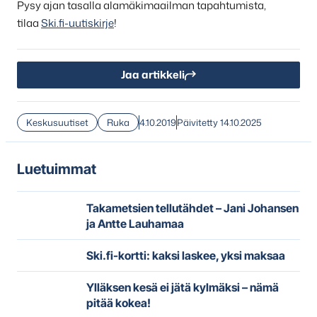
Pysy ajan tasalla alamäkimaailman tapahtumista,
tilaa
Ski.fi-uutiskirje
!
Jaa artikkeli
Keskusuutiset
Ruka
4.10.2019
Päivitetty 14.10.2025
Luetuimmat
Takametsien tellutähdet – Jani Johansen
ja Antte Lauhamaa
Ski.fi-kortti: kaksi laskee, yksi maksaa
Ylläksen kesä ei jätä kylmäksi – nämä
pitää kokea!