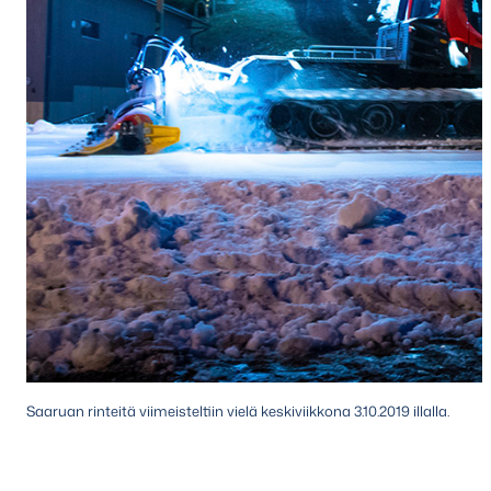
Saaruan rinteitä viimeisteltiin vielä keskiviikkona 3.10.2019 illalla.