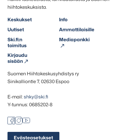
hiihtokeskuksista.
Keskukset
Info
Uutiset
Ammattilaisille
Ski.fi:n
Mediapankki
toimitus
Kirjaudu
sisään
Suomen Hiihtokeskusyhdistys ry
Sinikalliontie 7, 02630 Espoo
E-mail:
shky@ski.fi
Y-tunnus: 0685202-8
Facebook
Instagram
Youtube
Evästeasetukset