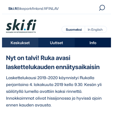
Siirry
Ski.fi
Bikeparkfinland.fi
FINLAV
suoraan
sisältöön
Ski.fi
Suomeksi
In English
Keskukset
Uutiset
Info
Nyt on talvi! Ruka avasi
laskettelukauden ennätysaikaisin
Laskettelukausi 2019–2020 käynnistyi Rukalla
perjantaina 4. lokakuuta 2019 kello 9.30. Kesän yli
säilötyllä lumella avattiin kaksi rinnettä.
Innokkaimmat olivat hissijonossa ja hyvissä ajoin
ennen kauden avausta.