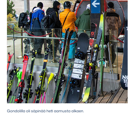
Gondolilla oli säpinää heti aamusta alkaen.