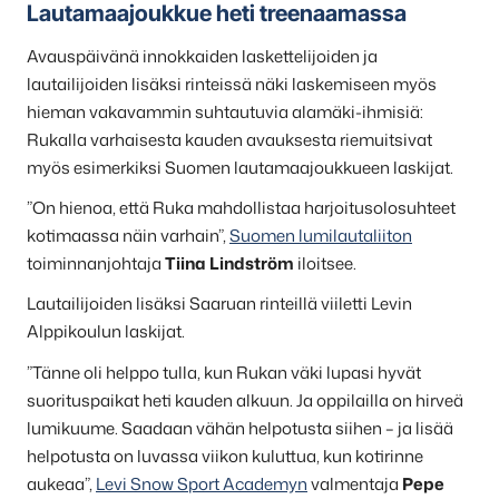
Lautamaajoukkue heti treenaamassa
Avauspäivänä innokkaiden laskettelijoiden ja
lautailijoiden lisäksi rinteissä näki laskemiseen myös
hieman vakavammin suhtautuvia alamäki-ihmisiä:
Rukalla varhaisesta kauden avauksesta riemuitsivat
myös esimerkiksi Suomen lautamaajoukkueen laskijat.
”On hienoa, että Ruka mahdollistaa harjoitusolosuhteet
kotimaassa näin varhain”,
Suomen lumilautaliiton
toiminnanjohtaja
Tiina Lindström
iloitsee.
Lautailijoiden lisäksi Saaruan rinteillä viiletti Levin
Alppikoulun laskijat.
”Tänne oli helppo tulla, kun Rukan väki lupasi hyvät
suorituspaikat heti kauden alkuun. Ja oppilailla on hirveä
lumikuume. Saadaan vähän helpotusta siihen – ja lisää
helpotusta on luvassa viikon kuluttua, kun kotirinne
aukeaa”,
Levi Snow Sport Academyn
valmentaja
Pepe