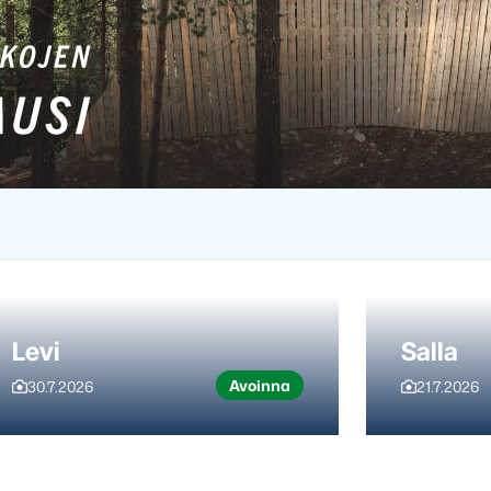
Levi
Salla
Avoinna
30.7.2026
21.7.2026