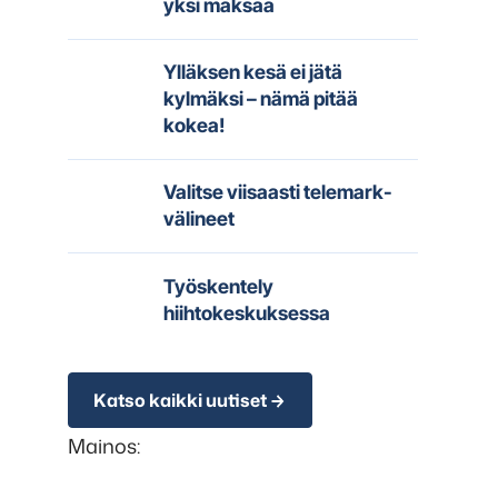
yksi maksaa
Ylläksen kesä ei jätä
kylmäksi – nämä pitää
kokea!
Valitse viisaasti telemark-
välineet
Työskentely
hiihtokeskuksessa
Katso kaikki uutiset
Mainos: