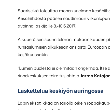
Saariselkä toteuttaa monen unelman kesähiihdo
Kesähiihdosta pääsee nauttimaan viikonlopun aj
avoinna laskijoille 8.–10.6.2017.
Alkuperäisen suunnitelman mukaan kauden piti
runsaslumisen alkukesän ansiosta Euroopan po
kesäkuussakin.
”Lumen puolesta ei ole mitään ongelmaa. Itse as
rinnekeskuksen toimitusjohtaja
Jarmo Kataj
Laskettelua keskiyön auringossa
Lapin eksotiikkaa on tarjolla oikein roppakaup