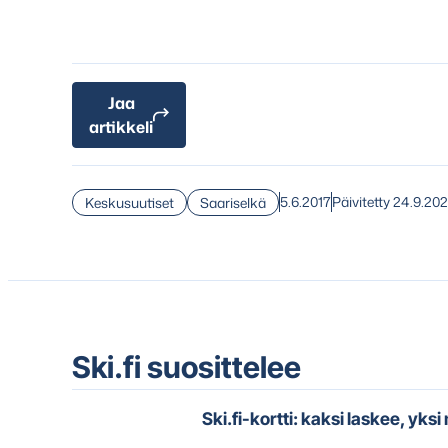
Jaa
artikkeli
5.6.2017
Päivitetty 24.9.20
Keskusuutiset
Saariselkä
Ski.fi suosittelee
Ski.fi-kortti: kaksi laskee, yks