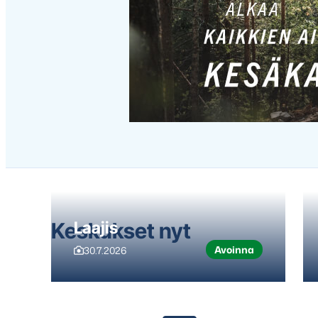
Hyppää
karusellisisällön
yli
seuraavaan
sisältöön
Keskukset nyt
Laajis
Avoinna
30.7.2026