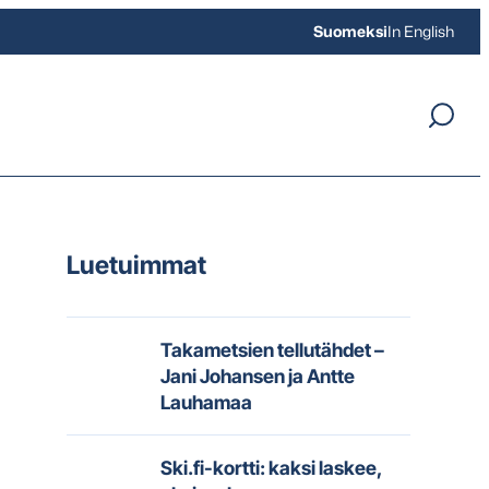
Suomeksi
In English
Luetuimmat
Takametsien tellutähdet –
Jani Johansen ja Antte
Lauhamaa
Ski.fi-kortti: kaksi laskee,