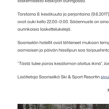
laskemisesta keskiyön auringossa.
Torstaina 8. kesäkuuta ja perjantaina (9.6.2017
ovat auki kello 22.00–0.00. Sääennuste on ainaki
aurinkoisia laskettelukelejä.
Saariselän hotellit ovat lähteneet mukaan t
aamiaisen ja päivän hissilipun saa tarjoushint
”Tästä tulee paras kesäloman aloitus ikinä”, 
Lisätietoja Saariselkä Ski & Sport Resortin
sivu