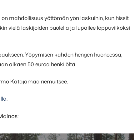
) on mahdollisuus yöttömän yön laskuihin, kun hissit
n vielä laskijoiden puolella ja lupailee loppuviikoksi
empaukseen. Yöpymisen kahden hengen huoneessa,
aan alkaen 50 euroa henkilöltä.
Jarmo Katajamaa riemuitsee.
illa
.
Mainos: