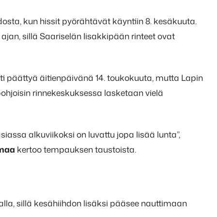
sta, kun hissit pyörähtävät käyntiin 8. kesäkuuta.
an, sillä Saariselän Iisakkipään rinteet ovat
 päättyä äitienpäivänä 14. toukokuuta, mutta Lapin
hjoisin rinnekeskuksessa lasketaan vielä
iassa alkuviikoksi on luvattu jopa lisää lunta”,
amaa
kertoo tempauksen taustoista.
alla, sillä kesähiihdon lisäksi pääsee nauttimaan