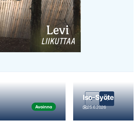
Iso-Syöte
Avoinna
25.6.2026