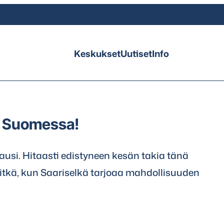
Keskukset
Uutiset
Info
oa Suomessa!
ausi. Hitaasti edistyneen kesän takia tänä
itkä, kun Saariselkä tarjoaa mahdollisuuden