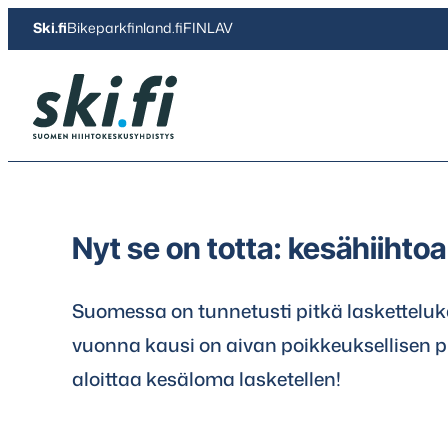
Siirry
Ski.fi
Bikeparkfinland.fi
FINLAV
suoraan
sisältöön
Ski.fi
Nyt se on totta: kesähiiht
Suomessa on tunnetusti pitkä lasketteluk
vuonna kausi on aivan poikkeuksellisen p
aloittaa kesäloma lasketellen!