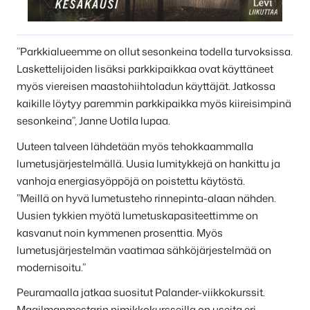
”Parkkialueemme on ollut sesonkeina todella turvoksissa.
Laskettelijoiden lisäksi parkkipaikkaa ovat käyttäneet
myös viereisen maastohiihtoladun käyttäjät. Jatkossa
kaikille löytyy paremmin parkkipaikka myös kiireisimpinä
sesonkeina”, Janne Uotila lupaa.
Uuteen talveen lähdetään myös tehokkaammalla
lumetusjärjestelmällä. Uusia lumitykkejä on hankittu ja
vanhoja energiasyöppöjä on poistettu käytöstä.
”Meillä on hyvä lumetusteho rinnepinta-alaan nähden.
Uusien tykkien myötä lumetuskapasiteettimme on
kasvanut noin kymmenen prosenttia. Myös
lumetusjärjestelmän vaatimaa sähköjärjestelmää on
modernisoitu.”
Peuramaalla jatkaa suositut Palander-viikkokurssit.
Maailmanmestarin nimikkokursseilla on useita eri