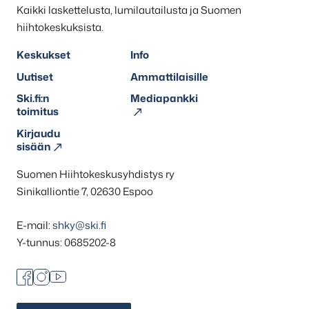
Kaikki laskettelusta, lumilautailusta ja Suomen
hiihtokeskuksista.
Keskukset
Info
Uutiset
Ammattilaisille
Ski.fi:n
Mediapankki
toimitus
Kirjaudu
sisään
Suomen Hiihtokeskusyhdistys ry
Sinikalliontie 7, 02630 Espoo
E-mail:
shky@ski.fi
Y-tunnus: 0685202-8
Facebook
Instagram
Youtube