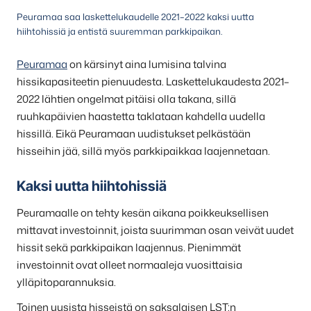
Peuramaa saa laskettelukaudelle 2021–2022 kaksi uutta
hiihtohissiä ja entistä suuremman parkkipaikan.
Peuramaa
on kärsinyt aina lumisina talvina
hissikapasiteetin pienuudesta. Laskettelukaudesta 2021–
2022 lähtien ongelmat pitäisi olla takana, sillä
ruuhkapäivien haastetta taklataan kahdella uudella
hissillä. Eikä Peuramaan uudistukset pelkästään
hisseihin jää, sillä myös parkkipaikkaa laajennetaan.
Kaksi uutta hiihtohissiä
Peuramaalle on tehty kesän aikana poikkeuksellisen
mittavat investoinnit, joista suurimman osan veivät uudet
hissit sekä parkkipaikan laajennus. Pienimmät
investoinnit ovat olleet normaaleja vuosittaisia
ylläpitoparannuksia.
Toinen uusista hisseistä on saksalaisen LST:n