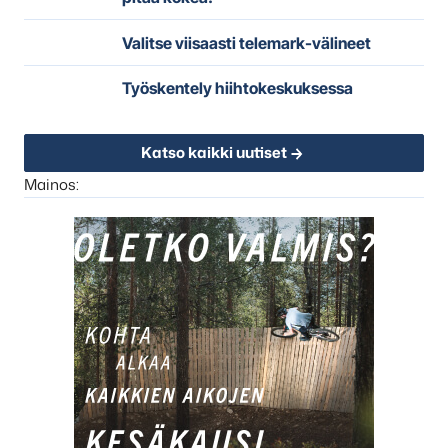
Valitse viisaasti telemark-välineet
Työskentely hiihtokeskuksessa
Katso kaikki uutiset
Mainos: