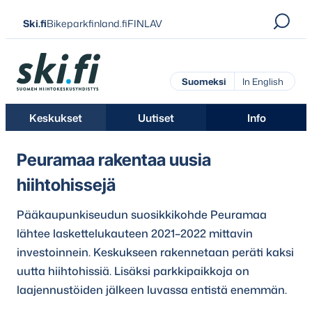
Siirry
Ski.fi
Bikeparkfinland.fi
FINLAV
suoraan
sisältöön
Ski.fi
Suomeksi
In English
Keskukset
Uutiset
Info
Peuramaa rakentaa uusia
hiihtohissejä
Pääkaupunkiseudun suosikkikohde Peuramaa
lähtee laskettelukauteen 2021–2022 mittavin
investoinnein. Keskukseen rakennetaan peräti kaksi
uutta hiihtohissiä. Lisäksi parkkipaikkoja on
laajennustöiden jälkeen luvassa entistä enemmän.