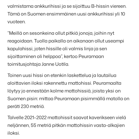
valmistama ankkurihissi ja se sijoittuu B-hissin viereen.
Tämä on Suomen ensimmäinen uusi ankkurihissi yli 10
vuoteen.
”Meillä on sesonkeina ollut pitkiä jonoja, joihin nyt
reagoidaan. Tuolla paikalla on aikanaan ollut useampi
kapulahissi, joten hissille oli valmis linja ja sen
sijoittaminen oli helppoa”, kertoo Peuramaan
toimitusjohtaja Janne Uotila.
Toinen uusi hissi on etenkin laskettelua ja lautailua
aloittavien iloksi rakennettu mattohissi. Peuramaalta
löytyy jo ennestään kolme mattohissiä, joista yksi on
Suomen pisin: mittaa Peuramaan pisimmällä matolla on
peräti 230 metriä.
Talvelle 2021–2022 mattohissit saavat kaverikseen vielä
neljännen, 55 metriä pitkän mattohissin vasta-alkajien
iloksi.