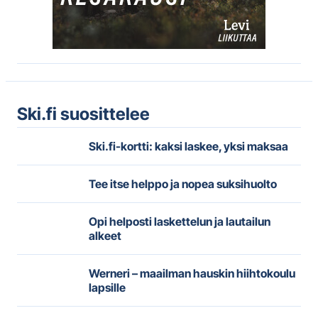
Ski.fi suosittelee
Ski.fi-kortti: kaksi laskee, yksi maksaa
Tee itse helppo ja nopea suksihuolto
Opi helposti laskettelun ja lautailun
alkeet
Werneri – maailman hauskin hiihtokoulu
lapsille