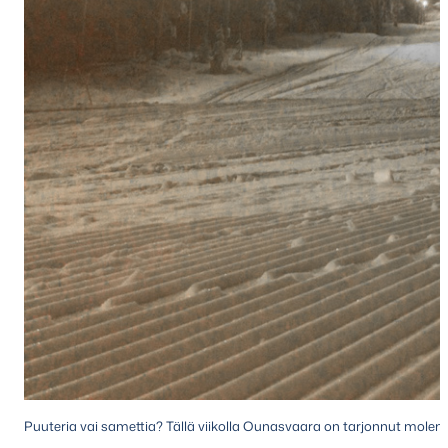
Puuteria vai samettia? Tällä viikolla Ounasvaara on tarjonnut molem