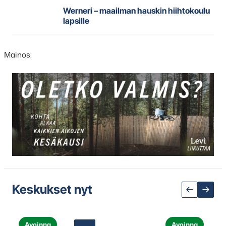
Werneri – maailman hauskin hiihtokoulu
lapsille
Mainos:
Hyppää
karusellisisällön
yli
seuraavaan
sisältöön
Keskukset nyt
Avoinna
Avoinna