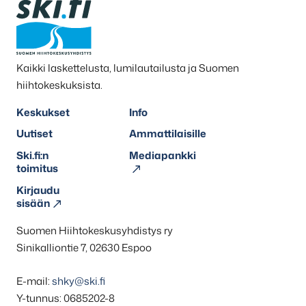
Kaikki laskettelusta, lumilautailusta ja Suomen
hiihtokeskuksista.
Keskukset
Info
Uutiset
Ammattilaisille
Ski.fi:n
Mediapankki
toimitus
Kirjaudu
sisään
Suomen Hiihtokeskusyhdistys ry
Sinikalliontie 7, 02630 Espoo
E-mail:
shky@ski.fi
Y-tunnus: 0685202-8