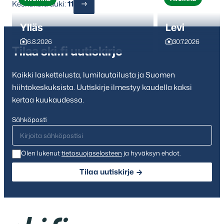
Keskuksia auki:
11
Ylläs
Levi
6.8.2026
30.7.2026
Tilaa ski.fi uutiskirje
Kaikki laskettelusta, lumilautailusta ja Suomen
hiihtokeskuksista. Uutiskirje ilmestyy kaudella kaksi
kertaa kuukaudessa.
Sähköposti
Olen lukenut
tietosuojaselosteen
ja hyväksyn ehdot.
Tilaa uutiskirje