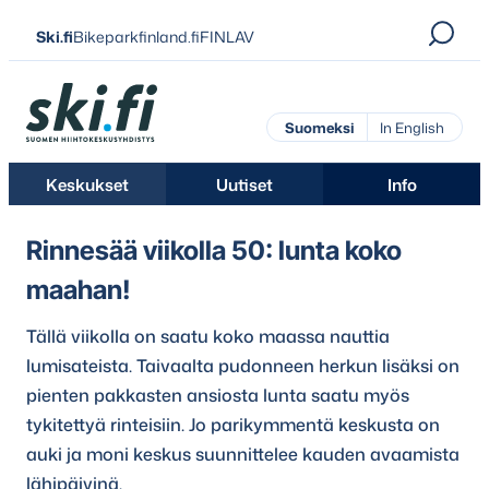
Siirry
Ski.fi
Bikeparkfinland.fi
FINLAV
suoraan
sisältöön
Ski.fi
Suomeksi
In English
Keskukset
Uutiset
Info
Rinnesää viikolla 50: lunta koko
maahan!
Tällä viikolla on saatu koko maassa nauttia
lumisateista. Taivaalta pudonneen herkun lisäksi on
pienten pakkasten ansiosta lunta saatu myös
tykitettyä rinteisiin. Jo parikymmentä keskusta on
auki ja moni keskus suunnittelee kauden avaamista
lähipäivinä.