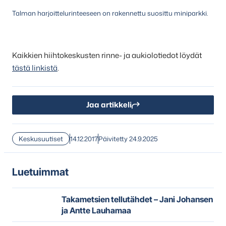
Talman harjoittelurinteeseen on rakennettu suosittu miniparkki.
Kaikkien hiihtokeskusten rinne- ja aukiolotiedot löydät
tästä linkistä
.
Jaa artikkeli
Keskusuutiset
14.12.2017
Päivitetty 24.9.2025
Luetuimmat
Takametsien tellutähdet – Jani Johansen
ja Antte Lauhamaa