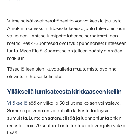
Viime päivät ovat herättäneet toivon valkeasta joulusta.
Ainakin monessa hiihtokeskuksessa joulu tulee olemaan
valkoinen. Lapissa lumipeite lähenee parhaimmillaan
metriä. Keski-Suomessa ovat tykit puhaltaneet rinteeseen
lunta. Myös Etelä-Suomessa on jälleen päästy alamäen
makuun.
Tässä jälleen pieni kuvagalleria muutamista avoinna
olevista hiihtokeskuksista:
Ylläksellä lumisateesta kirkkaaseen keliin
Ylläksellä
sää on viikolla 50 ollut melkoisen vaihteleva.
Samana päivänä on voinut olla kirkasta tai täysin
sumuista. Lunta on satanut lisää ja luonnonlunta onkin
reilusti – noin 70 senttiä. Lunta tuntuu satavan joka viikko
lisää!