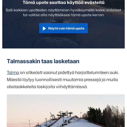
Tämä upote saattaa käyttää evästeitä
Salli kaikkien upotteiden näyttäminen hyväksymällä kaikki evästeet
tai valitse alta näyttääksesi tämä upote kerran.
Näytä vain tämä upote
Talmassakin taas lasketaan
Talma
on sitkeästi saanut pidettyä harjoittelurinteen auki.
Mäestä löytyy luonnollisesti muutamia pressejä ja muita
obstaakkeleita laskijoita viihdyttämässä.