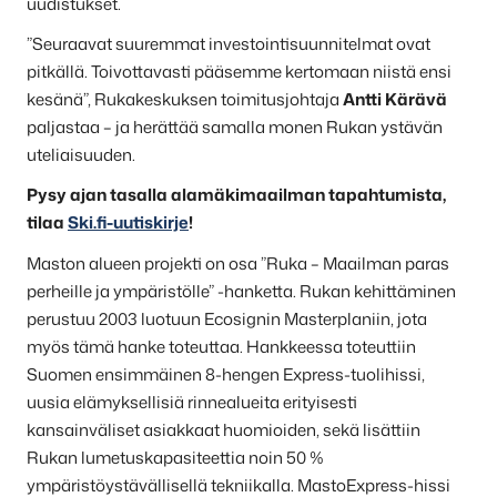
uudistukset.
”Seuraavat suuremmat investointisuunnitelmat ovat
pitkällä. Toivottavasti pääsemme kertomaan niistä ensi
kesänä”, Rukakeskuksen toimitusjohtaja
Antti Kärävä
paljastaa – ja herättää samalla monen Rukan ystävän
uteliaisuuden.
Pysy ajan tasalla alamäkimaailman tapahtumista,
tilaa
Ski.fi-uutiskirje
!
Maston alueen projekti on osa ”Ruka – Maailman paras
perheille ja ympäristölle” -hanketta. Rukan kehittäminen
perustuu 2003 luotuun Ecosignin Masterplaniin, jota
myös tämä hanke toteuttaa. Hankkeessa toteuttiin
Suomen ensimmäinen 8-hengen Express-tuolihissi,
uusia elämyksellisiä rinnealueita erityisesti
kansainväliset asiakkaat huomioiden, sekä lisättiin
Rukan lumetuskapasiteettia noin 50 %
ympäristöystävällisellä tekniikalla. MastoExpress-hissi