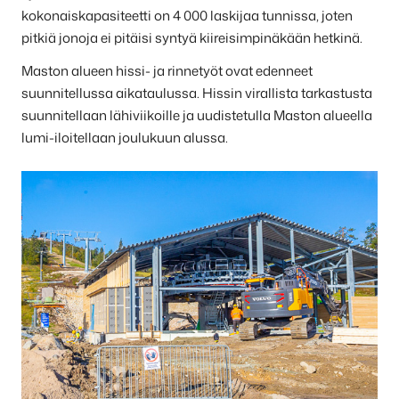
kokonaiskapasiteetti on 4 000 laskijaa tunnissa, joten
pitkiä jonoja ei pitäisi syntyä kiireisimpinäkään hetkinä.
Maston alueen hissi- ja rinnetyöt ovat edenneet
suunnitellussa aikataulussa. Hissin virallista tarkastusta
suunnitellaan lähiviikoille ja uudistetulla Maston alueella
lumi-iloitellaan joulukuun alussa.