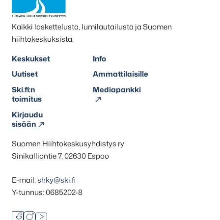
Kaikki laskettelusta, lumilautailusta ja Suomen
hiihtokeskuksista.
Keskukset
Info
Uutiset
Ammattilaisille
Ski.fi:n
Mediapankki
toimitus
Kirjaudu
sisään
Suomen Hiihtokeskusyhdistys ry
Sinikalliontie 7, 02630 Espoo
E-mail:
shky@ski.fi
Y-tunnus: 0685202-8
Facebook
Instagram
Youtube