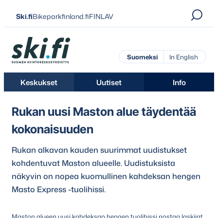
Siirry
Ski.fi
Bikeparkfinland.fi
FINLAV
suoraan
sisältöön
Ski.fi
Suomeksi
In English
Keskukset
Uutiset
Info
Rukan uusi Maston alue täydentää
kokonaisuuden
Rukan alkavan kauden suurimmat uudistukset
kohdentuvat Maston alueelle. Uudistuksista
näkyvin on nopea kuomullinen kahdeksan hengen
Masto Express -tuolihissi.
Maston alueen uusi kahdeksan hengen tuolihissi nostaa laskijat