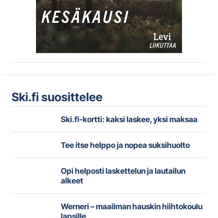
Ski.fi suosittelee
Ski.fi-kortti: kaksi laskee, yksi maksaa
Tee itse helppo ja nopea suksihuolto
Opi helposti laskettelun ja lautailun
alkeet
Werneri – maailman hauskin hiihtokoulu
lapsille