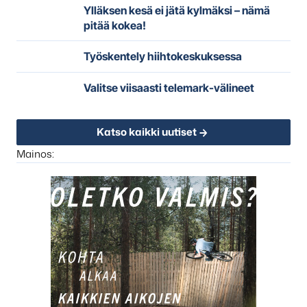
Ylläksen kesä ei jätä kylmäksi – nämä
pitää kokea!
Työskentely hiihtokeskuksessa
Valitse viisaasti telemark-välineet
Katso kaikki uutiset
Mainos: