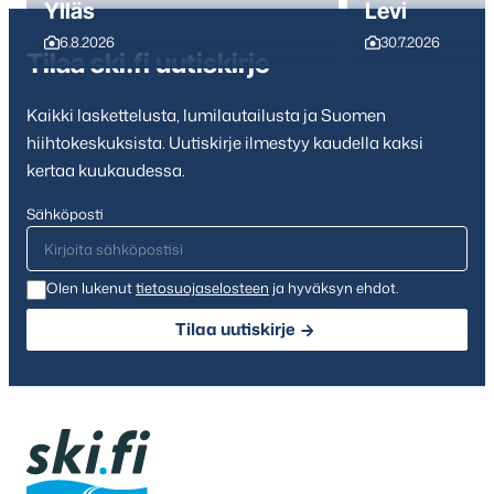
Ylläs
Levi
6.8.2026
30.7.2026
Tilaa ski.fi uutiskirje
Kaikki laskettelusta, lumilautailusta ja Suomen
hiihtokeskuksista. Uutiskirje ilmestyy kaudella kaksi
kertaa kuukaudessa.
Sähköposti
Olen lukenut
tietosuojaselosteen
ja hyväksyn ehdot.
Tilaa uutiskirje