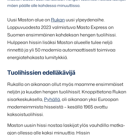
mäen päälle alle kahdessa minuuttissa.
Uusi Maston alue on
Rukan
uusi ylpeydenaihe.
Loppuvuodesta 2023 valmistuva Masto Express on
Suomen ensimmäinen kahdeksan hengen tuolihissi.
Hulppean hissin lisäksi Maston alueelle tulee neljä
rinnettä ja yli 50 modernia automaattisesti toimivaa
energiatehokasta lumitykkiä.
Tuolihissien edelläkävijä
Rukalla on aikanaan ollut myös maamme ensimmäiset
neljän ja kuuden hengen tuolihissit. Knoppitietona Rukan
sisarkeskuksella,
Pyhällä
, oli aikanaan yksi Euroopan
moderneimmista hisseistä – kesällä 1965 avattu
kaksoistuolihissi.
Maston uusin hissi nostaa laskijat ylös vauhdilla matka-
ajan ollessa alle kaksi minuuttia. Hissin