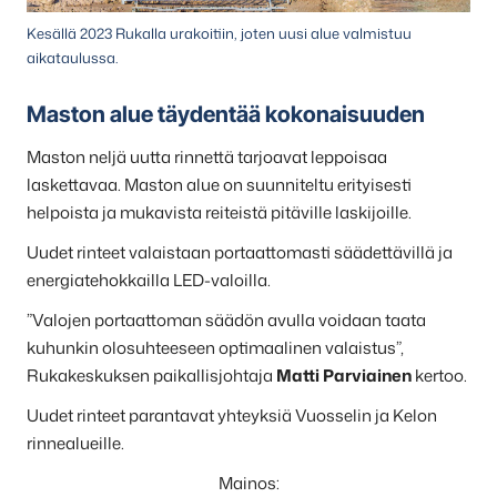
Kesällä 2023 Rukalla urakoitiin, joten uusi alue valmistuu
aikataulussa.
Maston alue täydentää kokonaisuuden
Maston neljä uutta rinnettä tarjoavat leppoisaa
laskettavaa. Maston alue on suunniteltu erityisesti
helpoista ja mukavista reiteistä pitäville laskijoille.
Uudet rinteet valaistaan portaattomasti säädettävillä ja
energiatehokkailla LED-valoilla.
”Valojen portaattoman säädön avulla voidaan taata
kuhunkin olosuhteeseen optimaalinen valaistus”,
Rukakeskuksen paikallisjohtaja
Matti Parviainen
kertoo.
Uudet rinteet parantavat yhteyksiä Vuosselin ja Kelon
rinnealueille.
Mainos: