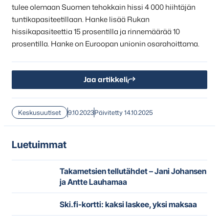
tulee olemaan Suomen tehokkain hissi 4 000 hiihtäjän
tuntikapasiteetillaan. Hanke lisää Rukan
hissikapasiteettia 15 prosentilla ja rinnemäärää 10
prosentilla. Hanke on Euroopan unionin osarahoittama.
Jaa artikkeli
Keskusuutiset
9.10.2023
Päivitetty 14.10.2025
Luetuimmat
Takametsien tellutähdet – Jani Johansen
ja Antte Lauhamaa
Ski.fi-kortti: kaksi laskee, yksi maksaa