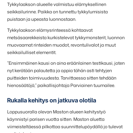
Tykkylaakson alueelle valmistuu elämyksellinen
seikkailurinne. Paikka on tunnettu tykkylumisista
puistaan ja upeasta luonnostaan.
Tykkylaakson elämysrinteessä kohtaavat
metsäsaarekkeista kurkistelevat tykkymonsterit, luonnon
muovaamat rinteiden muodot, revontulivalot ja muut
seikkailulliset elementit.
”Ensimmäinen kausi on aina eräänlainen testikausi, joten
nyt kerätään palautetta ja oppia tähän asti tehtyjen
puitteiden toimivuudesta. Tarvittaessa sitten tehdään
hienosäätöjä,” paikallisjohtaja Parviainen tuumailee.
Rukalla kehitys on jatkuva olotila
Loppusuoralla olevan Maston alueen kehitystyö
käynnistyi parisen vuotta sitten. Maston aluetta
viimeisteltäessä pilkottaa suunnittelupöydällä jo tulevat