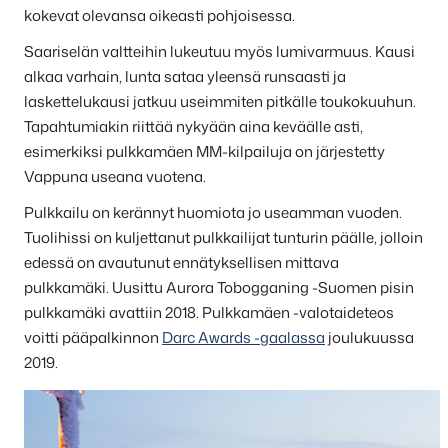
kokevat olevansa oikeasti pohjoisessa.
Saariselän valtteihin lukeutuu myös lumivarmuus. Kausi
alkaa varhain, lunta sataa yleensä runsaasti ja
laskettelukausi jatkuu useimmiten pitkälle toukokuuhun.
Tapahtumiakin riittää nykyään aina keväälle asti,
esimerkiksi pulkkamäen MM-kilpailuja on järjestetty
Vappuna useana vuotena.
Pulkkailu on kerännyt huomiota jo useamman vuoden.
Tuolihissi on kuljettanut pulkkailijat tunturin päälle, jolloin
edessä on avautunut ennätyksellisen mittava
pulkkamäki. Uusittu Aurora Tobogganing -Suomen pisin
pulkkamäki avattiin 2018. Pulkkamäen -valotaideteos
voitti pääpalkinnon
Darc Awards -gaalassa
joulukuussa
2019.