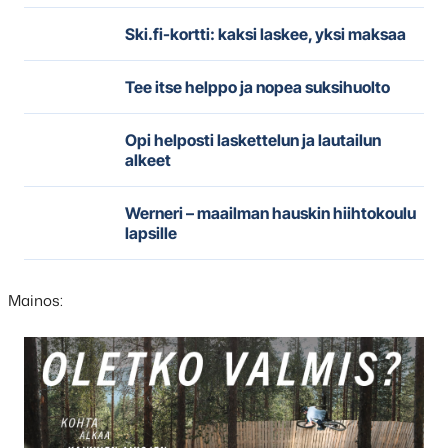
Ski.fi-kortti: kaksi laskee, yksi maksaa
Tee itse helppo ja nopea suksihuolto
Opi helposti laskettelun ja lautailun
alkeet
Werneri – maailman hauskin hiihtokoulu
lapsille
Mainos:
Hyppää
karusellisisällön
yli