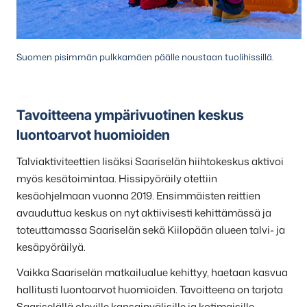
Suomen pisimmän pulkkamäen päälle noustaan tuolihissillä.
Tavoitteena ympärivuotinen keskus
luontoarvot huomioiden
Talviaktiviteettien lisäksi Saariselän hiihtokeskus aktivoi
myös kesätoimintaa. Hissipyöräily otettiin
kesäohjelmaan vuonna 2019. Ensimmäisten reittien
avauduttua keskus on nyt aktiivisesti kehittämässä ja
toteuttamassa Saariselän sekä Kiilopään alueen talvi- ja
kesäpyöräilyä.
Vaikka Saariselän matkailualue kehittyy, haetaan kasvua
hallitusti luontoarvot huomioiden. Tavoitteena on tarjota
Saariselällä oleville kansainvälisille ja kotimaisille