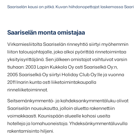
Saariselän kausi on pitkä. Kuvan hiihdonopettajat laskemassa Saarise
Saariselän monta omistajaa
Virkamiesliitolta Saariselän rinneyhtiö siirtyi myöhemmin
liiton talousjohtajalle, joka alkoi pyörittää rinnetoimintaa
yksityisyrittäjänä. Sen jälkeen omistajat vaihtuivat varsin
tiuhaan: 2003 Lapin Kukkola Oy osti Saariselkä Oy:n,
2005 Saariselkä Oy siirtyi Holiday Club Oy:lle ja vuonna
2011 Inarin kunta osti liiketoimintakaupalla
rinneliiketoiminnat.
Seitsemänkymmentä- ja kahdeksankymmentäluku olivat
Saariselän nousukautta, jolloin aluetta rakennettiin
voimakkaasti. Kaunispään alueelle kohosi useita
hotelleja ja lomahuoneistoja. Yhdeksänkymmentäluvulla
rakentamisinto hiljeni.