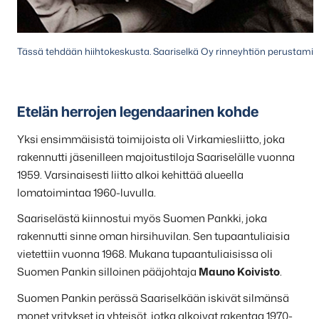
Tässä tehdään hiihtokeskusta. Saariselkä Oy rinneyhtiön perustamis
Etelän herrojen legendaarinen kohde
Yksi ensimmäisistä toimijoista oli Virkamiesliitto, joka
rakennutti jäsenilleen majoitustiloja Saariselälle vuonna
1959. Varsinaisesti liitto alkoi kehittää alueella
lomatoimintaa 1960-luvulla.
Saariselästä kiinnostui myös Suomen Pankki, joka
rakennutti sinne oman hirsihuvilan. Sen tupaantuliaisia
vietettiin vuonna 1968. Mukana tupaantuliaisissa oli
Suomen Pankin silloinen pääjohtaja
Mauno Koivisto
.
Suomen Pankin perässä Saariselkään iskivät silmänsä
monet yritykset ja yhteisöt, jotka alkoivat rakentaa 1970-