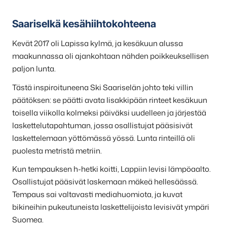
Saariselkä kesähiihtokohteena
Kevät 2017 oli Lapissa kylmä, ja kesäkuun alussa
maakunnassa oli ajankohtaan nähden poikkeuksellisen
paljon lunta.
Tästä inspiroituneena Ski Saariselän johto teki villin
päätöksen: se päätti avata Iisakkipään rinteet kesäkuun
toisella viikolla kolmeksi päiväksi uudelleen ja järjestää
laskettelutapahtuman, jossa osallistujat pääsisivät
laskettelemaan yöttömässä yössä. Lunta rinteillä oli
puolesta metristä metriin.
Kun tempauksen h-hetki koitti, Lappiin levisi lämpöaalto.
Osallistujat pääsivät laskemaan mäkeä hellesäässä.
Tempaus sai valtavasti mediahuomiota, ja kuvat
bikineihin pukeutuneista laskettelijoista levisivät ympäri
Suomea.