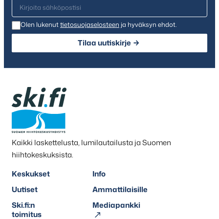
Olen lukenut
tietosuojaselosteen
ja hyväksyn ehdot.
Tilaa uutiskirje
Kaikki laskettelusta, lumilautailusta ja Suomen
hiihtokeskuksista.
Keskukset
Info
Uutiset
Ammattilaisille
Ski.fi:n
Mediapankki
toimitus