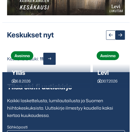
seuraavaan
sisältöön
Keskukset nyt
Avoinna
Avoinna
Keskuksia auki:
11
Ylläs
Levi
6.8.2026
30.7.2026
Tilaa ski.fi uutiskirje
Kaikki laskettelusta, lumilautailusta ja Suomen
hiihtokeskuksista. Uutiskirje ilmestyy kaudella kaksi
kertaa kuukaudessa.
Sähköposti