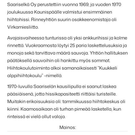
Saariselkä Oy perustettiin vuonna 1969, ja vuoden 1970
joulukuussa Kaunispäälle valmistui ensimmäinen
hiihtohissi. Rinneyhtiön suurin osakkeenomistaja oli
Virkamiesliitto.
Avajaisvaiheessa tunturissa oli yksi ankkurihissi ja kolme
rinnettä. Vuokraamosta löytyi 25 paria laskettelusuksia ja
monoja sekä tarvittava määrä sauvoja. Yhtiön hallituksen
päätöksellä sauvoihin oli hankittu myös sommat.
Hiihtokoulutoiminta alkoi samanaikaisesti ”Kuukkeli
alppihiihtokoulu” -nimellä.
1970-luvulla Saariselän kausilipulla ei saanut laskea
pääsiäisenä, jotta hissikapasiteetti riittäisi turisteille.
Muitakin erikoisuuksia oli: tammikuussa hiihtokeskus oli
kiinni. Kaamosaikaan oli turhan pimeää lasketella, kun
rinteissä ei vielä ollut valoja.
Mainos: