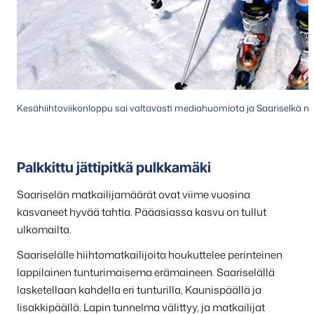
Kesähiihtoviikonloppu sai valtavasti mediahuomiota ja Saariselkä n
Palkkittu jättipitkä pulkkamäki
Saariselän matkailijamäärät ovat viime vuosina
kasvaneet hyvää tahtia. Pääasiassa kasvu on tullut
ulkomailta.
Saariselälle hiihtomatkailijoita houkuttelee perinteinen
lappilainen tunturimaisema erämaineen. Saariselällä
lasketellaan kahdella eri tunturilla, Kaunispäällä ja
Iisakkipäällä. Lapin tunnelma välittyy, ja matkailijat