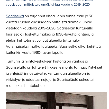
vuosisadan mittaista alamäkijuhlaa kaudella 2019–2020.
Saariselkä
on tarjonnut aitoa Lapin tunnelmaa jo 50
vuotta. Puolen vuosisadan mittaista alamäkijuhlaa
vietetään kaudella 2019–2020. Saariselän tuntureilla
Inarissa oli laskettu mäkeä jo 1930-luvulta lähtien, ja
etelän hiihtoturistit olivat alueella tuttu näky.
Varsinaiseksi matkailualueeksi Saariselkä alkoi kehittyä
kuitenkin vasta 1960-luvun lopulla.
Tunturin ja hiihtokeskuksen historia on värikäs ja
Saariselältä on lähtenyt liikkeelle monta tarinaa. Yritykset
ja yhteisöt innostuivat rakentamaan alueelle omia
virkistys- ja edustusmajoja, ja Saariselästä sukeutui
maineikas hiihtokohde.