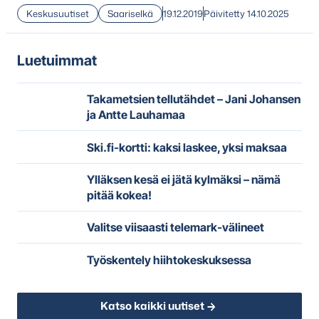
Keskusuutiset
Saariselkä
19.12.2019
Päivitetty 14.10.2025
Luetuimmat
Takametsien tellutähdet – Jani Johansen
ja Antte Lauhamaa
Ski.fi-kortti: kaksi laskee, yksi maksaa
Ylläksen kesä ei jätä kylmäksi – nämä
pitää kokea!
Valitse viisaasti telemark-välineet
Työskentely hiihtokeskuksessa
Katso kaikki uutiset