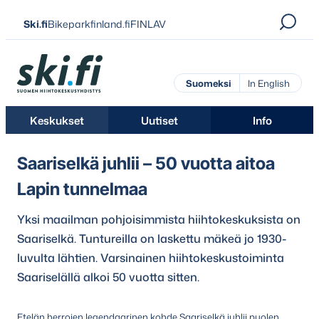
Siirry
Ski.fi
Bikeparkfinland.fi
FINLAV
suoraan
sisältöön
Ski.fi
Suomeksi
In English
Keskukset
Uutiset
Info
Saariselkä juhlii – 50 vuotta aitoa
Lapin tunnelmaa
Yksi maailman pohjoisimmista hiihtokeskuksista on
Saariselkä. Tuntureilla on laskettu mäkeä jo 1930-
luvulta lähtien. Varsinainen hiihtokeskustoiminta
Saariselällä alkoi 50 vuotta sitten.
Etelän herrojen legendaarinen kohde Saariselkä juhlii puolen