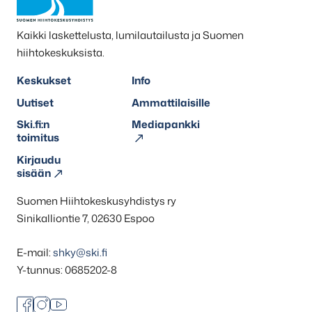
Kaikki laskettelusta, lumilautailusta ja Suomen
hiihtokeskuksista.
Keskukset
Info
Uutiset
Ammattilaisille
Ski.fi:n
Mediapankki
toimitus
Kirjaudu
sisään
Suomen Hiihtokeskusyhdistys ry
Sinikalliontie 7, 02630 Espoo
E-mail:
shky@ski.fi
Y-tunnus: 0685202-8
Facebook
Instagram
Youtube