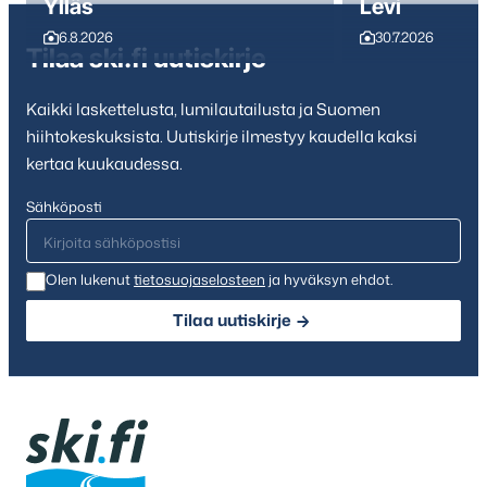
Ylläs
Levi
6.8.2026
30.7.2026
Tilaa ski.fi uutiskirje
Kaikki laskettelusta, lumilautailusta ja Suomen
hiihtokeskuksista. Uutiskirje ilmestyy kaudella kaksi
kertaa kuukaudessa.
Sähköposti
Olen lukenut
tietosuojaselosteen
ja hyväksyn ehdot.
Tilaa uutiskirje