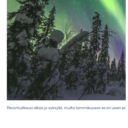
Revontulikausi alkaa jo syksyllä, mutta tammikuussa se on usein pa