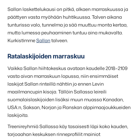
Sallan laskettelukausi on pitkä, alkaen marraskuussa ja
päättyen vasta myöhään huhtikuussa. Talven aikana
tunturissa valo, tunnelma ja sää muuttuu monta kertaa,
mutta lumessa peuhaaminen tuntuu aina mukavalta.
Kurkistimme
Sallan
talveen.
Ratalaskijoiden marraskuu
Vaikka Sallan hiihtokeskus avataan kaudelle 2018–2109
vasta aivan marraskuun lopussa, niin ensimmäiset
laskijat Sallan rinteillä nähtiin jo ennen Levin
maailmancupin kisoja. Tällöin Sallassa leireili
suomalaislaskijoiden lisäksi muun muassa Kanadan,
USA:n, Saksan, Norjan ja Ranskan alppimaajoukkueiden
laskijoita.
Treenireyhmiä Sallassa käy tasaisesti läpi koko kauden,
tarjoaahan keskuksen rinneprofiilit mainiot