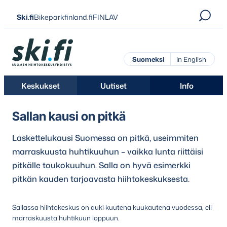
Siirry
Ski.fi
Bikeparkfinland.fi
FINLAV
suoraan
sisältöön
Ski.fi
Suomeksi
In English
Keskukset
Uutiset
Info
Sallan kausi on pitkä
Laskettelukausi Suomessa on pitkä, useimmiten
marraskuusta huhtikuuhun – vaikka lunta riittäisi
pitkälle toukokuuhun. Salla on hyvä esimerkki
pitkän kauden tarjoavasta hiihtokeskuksesta.
Sallassa hiihtokeskus on auki kuutena kuukautena vuodessa, eli
marraskuusta huhtikuun loppuun.