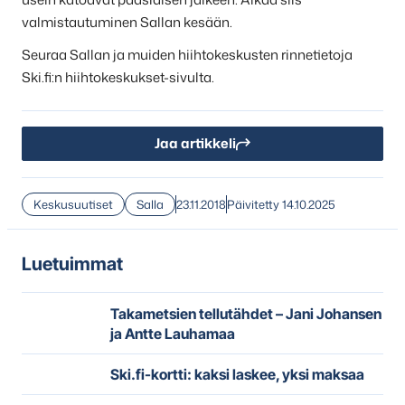
valmistautuminen Sallan kesään.
Seuraa Sallan ja muiden hiihtokeskusten rinnetietoja
Ski.fi:n hiihtokeskukset-sivulta.
Jaa artikkeli
Keskusuutiset
Salla
23.11.2018
Päivitetty 14.10.2025
Luetuimmat
Takametsien tellutähdet – Jani Johansen
ja Antte Lauhamaa
Ski.fi-kortti: kaksi laskee, yksi maksaa