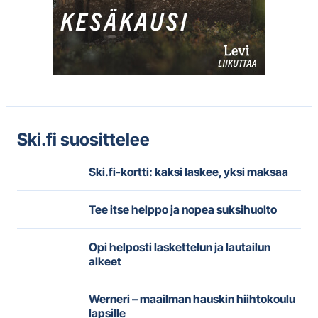
Ski.fi suosittelee
Ski.fi-kortti: kaksi laskee, yksi maksaa
Tee itse helppo ja nopea suksihuolto
Opi helposti laskettelun ja lautailun
alkeet
Werneri – maailman hauskin hiihtokoulu
lapsille