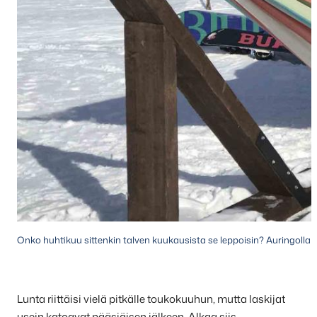
Onko huhtikuu sittenkin talven kuukausista se leppoisin? Auringolla k
Lunta riittäisi vielä pitkälle toukokuuhun, mutta laskijat
usein katoavat pääsiäisen jälkeen. Alkaa siis