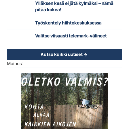
Ylläksen kesä ei jätä kylmäksi – nämä
pitää kokea!
Työskentely hiihtokeskuksessa
Valitse viisaasti telemark-välineet
Katso kaikki uutiset
Mainos: