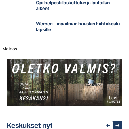
Opi helposti laskettelun ja lautailun
alkeet
Werneri – maailman hauskin hiihtokoulu
lapsille
Mainos:
Hyppää
karusellisisällön
yli
seuraavaan
sisältöön
Keskukset nyt