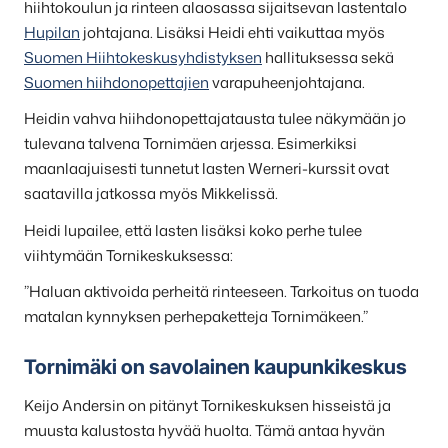
hiihtokoulun ja rinteen alaosassa sijaitsevan lastentalo
Hupilan
johtajana. Lisäksi Heidi ehti vaikuttaa myös
Suomen Hiihtokeskusyhdistyksen
hallituksessa sekä
Suomen hiihdonopettajien
varapuheenjohtajana.
Heidin vahva hiihdonopettajatausta tulee näkymään jo
tulevana talvena Tornimäen arjessa. Esimerkiksi
maanlaajuisesti tunnetut lasten Werneri-kurssit ovat
saatavilla jatkossa myös Mikkelissä.
Heidi lupailee, että lasten lisäksi koko perhe tulee
viihtymään Tornikeskuksessa:
”Haluan aktivoida perheitä rinteeseen. Tarkoitus on tuoda
matalan kynnyksen perhepaketteja Tornimäkeen.”
Tornimäki on savolainen kaupunkikeskus
Keijo Andersin on pitänyt Tornikeskuksen hisseistä ja
muusta kalustosta hyvää huolta. Tämä antaa hyvän