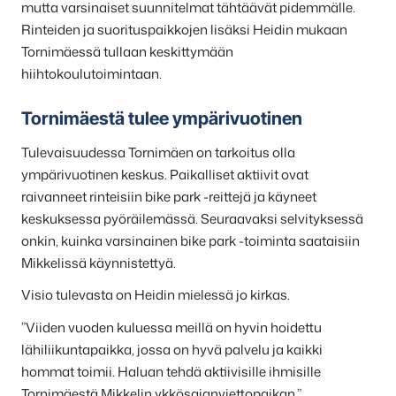
mutta varsinaiset suunnitelmat tähtäävät pidemmälle.
Rinteiden ja suorituspaikkojen lisäksi Heidin mukaan
Tornimäessä tullaan keskittymään
hiihtokoulutoimintaan.
Tornimäestä tulee ympärivuotinen
Tulevaisuudessa Tornimäen on tarkoitus olla
ympärivuotinen keskus. Paikalliset aktiivit ovat
raivanneet rinteisiin bike park -reittejä ja käyneet
keskuksessa pyöräilemässä. Seuraavaksi selvityksessä
onkin, kuinka varsinainen bike park -toiminta saataisiin
Mikkelissä käynnistettyä.
Visio tulevasta on Heidin mielessä jo kirkas.
”Viiden vuoden kuluessa meillä on hyvin hoidettu
lähiliikuntapaikka, jossa on hyvä palvelu ja kaikki
hommat toimii. Haluan tehdä aktiivisille ihmisille
Tornimäestä Mikkelin ykkösajanviettopaikan.”