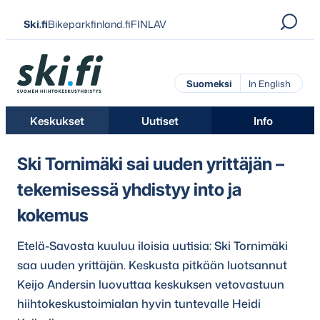
Siirry
Ski.fi
Bikeparkfinland.fi
FINLAV
suoraan
sisältöön
Ski.fi
Suomeksi
In English
Keskukset
Uutiset
Info
Ski Tornimäki sai uuden yrittäjän –
tekemisessä yhdistyy into ja
kokemus
Etelä-Savosta kuuluu iloisia uutisia: Ski Tornimäki
saa uuden yrittäjän. Keskusta pitkään luotsannut
Keijo Andersin luovuttaa keskuksen vetovastuun
hiihtokeskustoimialan hyvin tuntevalle Heidi