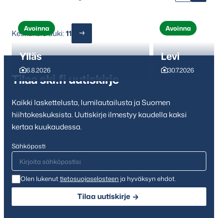
Avoinna
Avoinna
Keskuksia auki:
11
Ylläs
Levi
6.8.2026
30.7.2026
Tilaa ski.fi uutiskirje
Kaikki laskettelusta, lumilautailusta ja Suomen
hiihtokeskuksista. Uutiskirje ilmestyy kaudella kaksi
kertaa kuukaudessa.
Sähköposti
Olen lukenut
tietosuojaselosteen
ja hyväksyn ehdot.
Tilaa uutiskirje