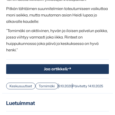
Pitkän tähtäimen suunnitelmien toteutumiseen vaikuttaa
moni seikka, mutta muutaman asian Heidi lupaa jo
alkavalle kaudelle:
”Tornimäki on aktiivinen, hyvän ja iloisen palvelun paikka,
jossa viihtyy varmasti joka iikka. Rinteet on
huippukunnossa joka päivä ja keskuksessa on hyvä
henki.”
Jaa artikkeli
Keskusuutiset
Tornimäki
9.10.2020
Päivitetty 14.10.2025
Luetuimmat