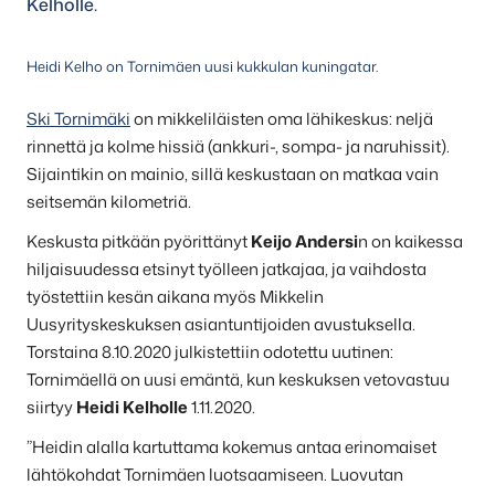
Kelholle.
Heidi Kelho on Tornimäen uusi kukkulan kuningatar.
Ski Tornimäki
on mikkeliläisten oma lähikeskus: neljä
rinnettä ja kolme hissiä (ankkuri-, sompa- ja naruhissit).
Sijaintikin on mainio, sillä keskustaan on matkaa vain
seitsemän kilometriä.
Keskusta pitkään pyörittänyt
Keijo Andersi
n on kaikessa
hiljaisuudessa etsinyt työlleen jatkajaa, ja vaihdosta
työstettiin kesän aikana myös Mikkelin
Uusyrityskeskuksen asiantuntijoiden avustuksella.
Torstaina 8.10.2020 julkistettiin odotettu uutinen:
Tornimäellä on uusi emäntä, kun keskuksen vetovastuu
siirtyy
Heidi Kelholle
1.11.2020.
”Heidin alalla kartuttama kokemus antaa erinomaiset
lähtökohdat Tornimäen luotsaamiseen. Luovutan