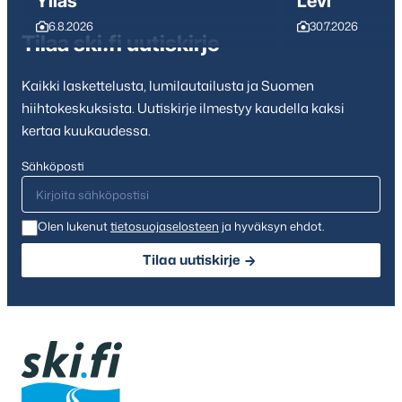
Ylläs
Levi
6.8.2026
30.7.2026
Tilaa ski.fi uutiskirje
Kaikki laskettelusta, lumilautailusta ja Suomen
hiihtokeskuksista. Uutiskirje ilmestyy kaudella kaksi
kertaa kuukaudessa.
Sähköposti
Olen lukenut
tietosuojaselosteen
ja hyväksyn ehdot.
Tilaa uutiskirje