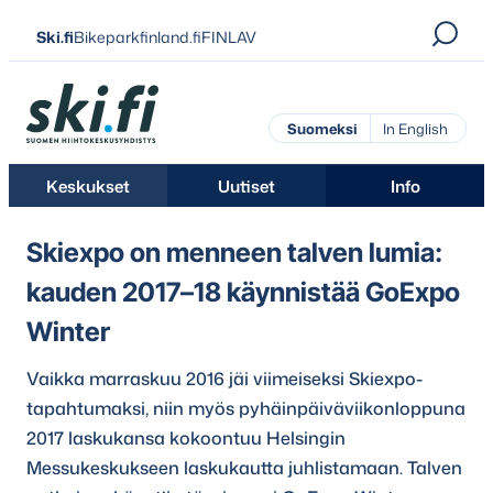
Siirry
Ski.fi
Bikeparkfinland.fi
FINLAV
suoraan
sisältöön
Ski.fi
Suomeksi
In English
Keskukset
Uutiset
Info
Skiexpo on menneen talven lumia:
kauden 2017–18 käynnistää GoExpo
Winter
Vaikka marraskuu 2016 jäi viimeiseksi Skiexpo-
tapahtumaksi, niin myös pyhäinpäiväviikonloppuna
2017 laskukansa kokoontuu Helsingin
Messukeskukseen laskukautta juhlistamaan. Talven