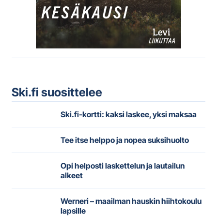
Ski.fi suosittelee
Ski.fi-kortti: kaksi laskee, yksi maksaa
Tee itse helppo ja nopea suksihuolto
Opi helposti laskettelun ja lautailun
alkeet
Werneri – maailman hauskin hiihtokoulu
lapsille