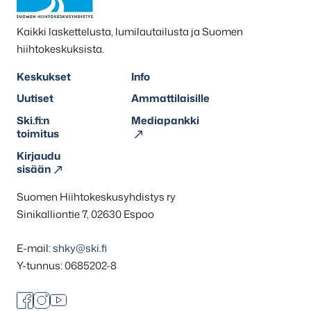
Kaikki laskettelusta, lumilautailusta ja Suomen
hiihtokeskuksista.
Keskukset
Info
Uutiset
Ammattilaisille
Ski.fi:n
Mediapankki
toimitus
Kirjaudu
sisään
Suomen Hiihtokeskusyhdistys ry
Sinikalliontie 7, 02630 Espoo
E-mail:
shky@ski.fi
Y-tunnus: 0685202-8
Facebook
Instagram
Youtube