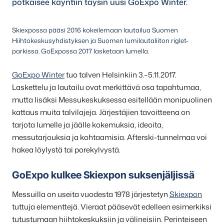
potkaisee käyntiin täysin uusi GoExpo Winter.
Skiexpossa pääsi 2016 kokeilemaan lautailua Suomen
Hiihtokeskusyhdistyksen ja Suomen lumilautaliiton riglet-
parkissa. GoExpossa 2017 lasketaan lumella.
GoExpo Winter
tuo talven Helsinkiin 3.–5.11.2017.
Laskettelu ja lautailu ovat merkittävä osa tapahtumaa,
mutta lisäksi Messukeskuksessa esitellään monipuolinen
kattaus muita talvilajeja. Järjestäjien tavoitteena on
tarjota lumelle ja jäälle kokemuksia, ideoita,
messutarjouksia ja kohtaamisia. Afterski-tunnelmaa voi
hakea löylystä tai porekylvystä.
GoExpo kulkee Skiexpon suksenjäljissä
Messuilla on useita vuodesta 1978 järjestetyn
Skiexpon
tuttuja elementtejä. Vieraat pääsevät edelleen esimerkiksi
tutustumaan hiihtokeskuksiin ja välineisiin. Perinteiseen