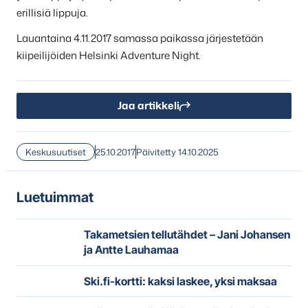
erillisiä lippuja.
Lauantaina 4.11.2017 samassa paikassa järjestetään
kiipeilijöiden Helsinki Adventure Night.
Jaa artikkeli
Keskusuutiset
25.10.2017
Päivitetty 14.10.2025
Luetuimmat
Takametsien tellutähdet – Jani Johansen
ja Antte Lauhamaa
Ski.fi-kortti: kaksi laskee, yksi maksaa