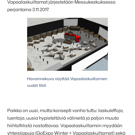
Vapaalaskuiltamat järjestetään Messukeskuksessa
perjantaina 3.11.2017.
Havainnekuva näyttää Vapaalaskuiltamien
uudet tilat.
Paikka on uusi, mutta konsepti vanha tuttu: laskuleffoja,
luentoja, uusia hypisteltäviä välineitä ja paljon muuta
hiihtofiilistä nostattavaa. Vapaalaskuiltamiin myydään
yhteislippuja (GoExpo Winter + Vapaalaskuiltamat) sekä